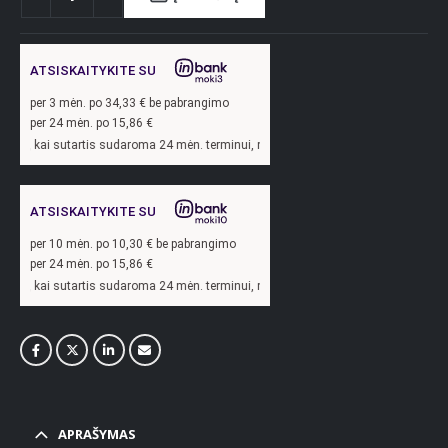
ATSISKAITYKITE SU
per
3
mėn. po
34,33
€ be pabrangimo
per 24 mėn. po
15,86
€
 kai sutartis sudaroma 24 mėn. terminui, metinė palūkanų norma –
13,9
%, sutarti
ATSISKAITYKITE SU
per
10
mėn. po
10,30
€ be pabrangimo
per 24 mėn. po
15,86
€
 kai sutartis sudaroma 24 mėn. terminui, metinė palūkanų norma –
13,9
%, sutarti
APRAŠYMAS