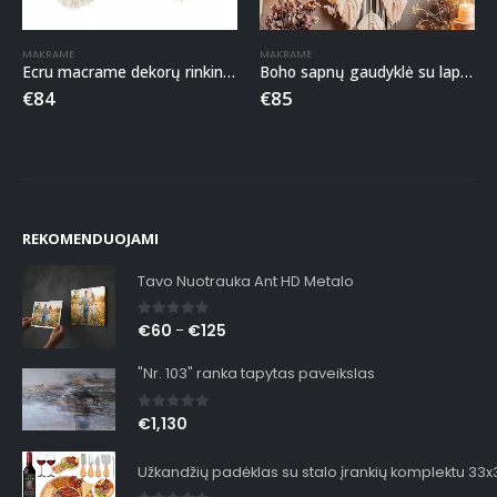
MAKRAME
MAKRAME
Ecru macrame dekorų rinkinys (2 vnt.)
Boho sapnų gaudyklė su lapais 88x30cm
€
84
€
85
REKOMENDUOJAMI
Tavo Nuotrauka Ant HD Metalo
0
out of 5
€
60
€
125
–
"Nr. 103" ranka tapytas paveikslas
0
out of 5
€
1,130
Užkandžių padėklas su stalo įrankių komplektu 33