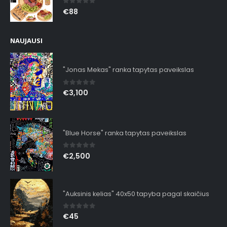
0
out of 5
€
88
NAUJAUSI
"Jonas Mekas" ranka tapytas paveikslas
0
out of 5
€
3,100
"Blue Horse" ranka tapytas paveikslas
0
out of 5
€
2,500
"Auksinis kelias" 40x50 tapyba pagal skaičius
0
out of 5
€
45