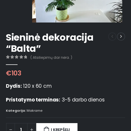
Sieninė dekoracija
“Balta”
( Atsiliepimų dar nėra. )
0
out of 5
€
103
Dydis:
120 x 60 cm
Pristatymo terminas:
3-5 darbo dienos
Kategorija:
Makrame
Į KREPŠELĮ