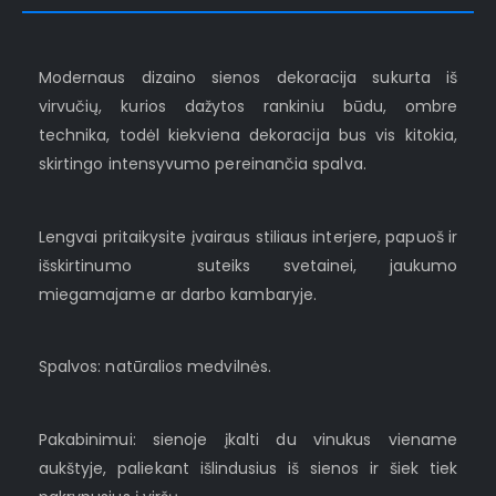
Modernaus dizaino sienos dekoracija sukurta iš
virvučių, kurios dažytos rankiniu būdu, ombre
technika, todėl kiekviena dekoracija bus vis kitokia,
skirtingo intensyvumo pereinančia spalva.
Lengvai pritaikysite įvairaus stiliaus interjere, papuoš ir
išskirtinumo suteiks svetainei, jaukumo
miegamajame ar darbo kambaryje.
Spalvos: natūralios medvilnės.
Pakabinimui: sienoje įkalti du vinukus viename
aukštyje, paliekant išlindusius iš sienos ir šiek tiek