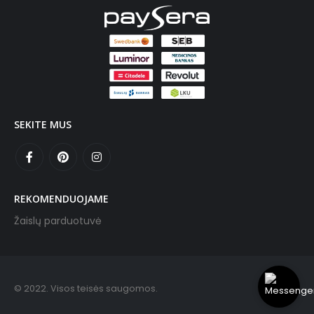
SEKITE MUS
REKOMENDUOJAME
Žaislų parduotuvė
© 2022. Visos teisės saugomos.