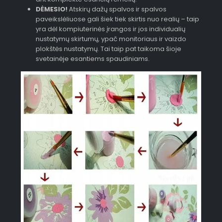
DĖMESIO!
Atskirų dažų spalvos ir spalvos
paveikslėliuose gali šiek tiek skirtis nuo realių – taip
yra dėl kompiuterinės įrangos ir jos individualių
nustatymų skirtumų, ypač monitoriaus ir vaizdo
plokštės nustatymų. Tai taip pat taikoma šioje
svetainėje esantiems spaudiniams.