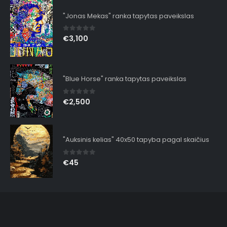
"Jonas Mekas" ranka tapytas paveikslas
0
out of 5
€
3,100
"Blue Horse" ranka tapytas paveikslas
0
out of 5
€
2,500
"Auksinis kelias" 40x50 tapyba pagal skaičius
0
out of 5
€
45