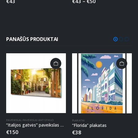
€
43
€
43
–
€
50
PANAŠŪS PRODUKTAI
PAVEIKSLAI
,
PAVEIKSLAI ANT STIKLO
PLAKATAI
“Italijos gatvės” paveikslas ant stiklo
“Florida” plakatas
€
150
€
38