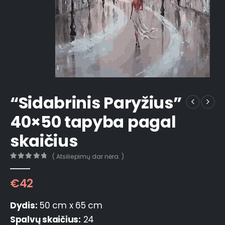
“Sidabrinis Paryžius”
40×50 tapyba pagal
skaičius
( Atsiliepimų dar nėra. )
0
out of 5
€
42
Dydis:
50 cm x 65 cm
Spalvų skaičius:
24