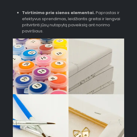
Tvirtinimo prie sienos elementai.
Paprastas ir
efektyvus sprendimas, leidžiantis greitai ir lengvai
pritvirtinti jūsų nutapytą paveikslą ant norimo
paviršiaus.