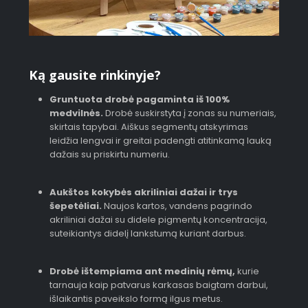
Ką gausite rinkinyje?
Gruntuota drobė pagaminta iš 100%
medvilnės.
Drobė suskirstyta į zonas su numeriais,
skirtais tapybai. Aiškus segmentų atskyrimas
leidžia lengvai ir greitai padengti atitinkamą lauką
dažais su priskirtu numeriu.
Aukštos kokybės akriliniai dažai ir trys
šepetėliai.
Naujos kartos, vandens pagrindo
akriliniai dažai su didele pigmentų koncentracija,
suteikiantys didelį lankstumą kuriant darbus.
Drobė ištempiama ant medinių rėmų,
kurie
tarnauja kaip patvarus karkasas baigtam darbui,
išlaikantis paveikslo formą ilgus metus.