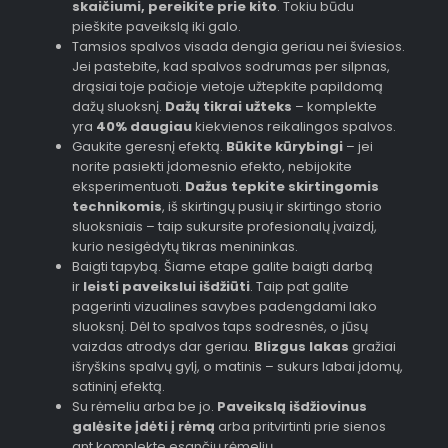
skaičiumi, pereikite prie kito
. Tokiu būdu
pieškite paveikslą iki galo.
Tamsios spalvos visada dengia geriau nei šviesios.
Jei pastebite, kad spalvos sodrumas per silpnas,
drąsiai toje pačioje vietoje užtepkite papildomą
dažų sluoksnį.
Dažų tikrai užteks
– komplekte
yra
40% daugiau
kiekvienos reikalingos spalvos.
Gaukite geresnį efektą.
Būkite kūrybingi
– jei
norite pasiekti įdomesnio efekto, nebijokite
eksperimentuoti.
Dažus tepkite skirtingomis
technikomis
, iš skirtingų pusių ir skirtingo storio
sluoksniais – taip sukursite profesionalų įvaizdį,
kurio nesigėdytų tikras menininkas.
Baigti tapybą. Šiame etape galite baigti darbą
ir
leisti paveikslui išdžiūti
. Taip pat galite
pagerinti vizualines savybes padengdami lako
sluoksnį. Dėl to spalvos taps sodresnės, o jūsų
vaizdas atrodys dar geriau.
Blizgus lakas
gražiai
išryškins spalvų gylį, o matinis – sukurs labai įdomų,
satininį efektą.
Su rėmeliu arba be jo.
Paveikslą išdžiovinus
galėsite įdėti į rėmą
arba pritvirtinti prie sienos
ant komplekte esančių rėmelių.