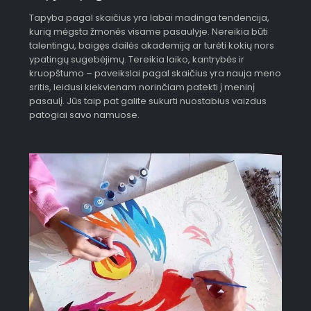
Tapyba pagal skaičius yra labai madinga tendencija,
kurią mėgsta žmonės visame pasaulyje. Nereikia būti
talentingu, baigęs dailės akademiją ar turėti kokių nors
ypatingų sugebėjimų. Tereikia laiko, kantrybės ir
kruopštumo – paveikslai pagal skaičius yra nauja meno
sritis, leidusi kiekvienam norinčiam patekti į meninį
pasaulį. Jūs taip pat galite sukurti nuostabius vaizdus
patogiai savo namuose.