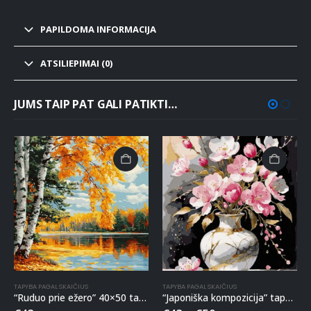
PAPILDOMA INFORMACIJA
ATSILIEPIMAI (0)
JUMS TAIP PAT GALI PATIKTI…
TAPYBA PAGAL SKAIČIUS
TAPYBA PAGAL SKAIČIUS
“Ruduo prie ežero” 40×50 tapyba pagal skaičius
“Japoniška kompozicija” tapyba pagal skaičius