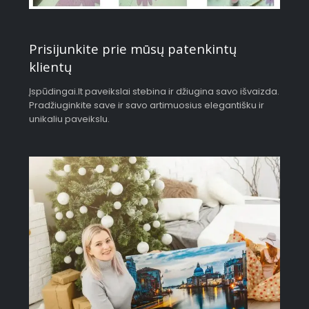
Prisijunkite prie mūsų patenkintų
klientų
Įspūdingai.lt paveikslai stebina ir džiugina savo išvaizda.
Pradžiuginkite save ir savo artimuosius elegantišku ir
unikaliu paveikslu.