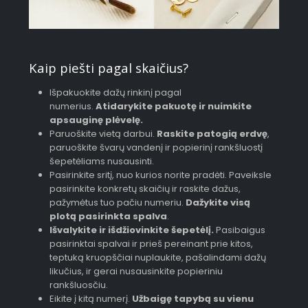
Kaip piešti pagal skaičius?
Išpakuokite dažų rinkinį pagal
numerius.
Atidarykite pakuotę ir nuimkite
apsauginę plėvelę.
Paruoškite vietą darbui.
Raskite patogią erdvę
,
paruoškite švarų vandenį ir popierinį rankšluostį
šepetėliams nusausinti.
Pasirinkite sritį, nuo kurios norite pradėti. Paveiksle
pasirinkite konkretų skaičių ir raskite dažus,
pažymėtus tuo pačiu numeriu.
Dažykite visą
plotą pasirinkta spalva
.
Išvalykite ir išdžiovinkite šepetėlį.
Pasibaigus
pasirinktai spalvai ir prieš pereinant prie kitos,
teptuką kruopščiai nuplaukite, pašalindami dažų
likučius, ir gerai nusausinkite popieriniu
rankšluosčiu.
Eikite į kitą numerį.
Užbaigę tapybą su vienu