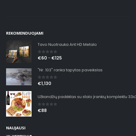
REKOMENDUOJAMI
Tavo Nuotrauka Ant HD Metalo
0
out of 5
€
60
€
125
–
"Nr. 103" ranka tapytas paveikslas
0
out of 5
€
1,130
Užkandžių padėklas su stalo įrankių komplektu 33
0
out of 5
€
88
NAUJAUSI