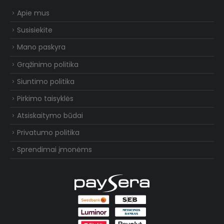
Apie mus
Susisiekite
Mano paskyra
Grąžinimo politika
Siuntimo politika
Pirkimo taisyklės
Atsiskaitymo būdai
Privatumo politika
Sprendimai įmonėms