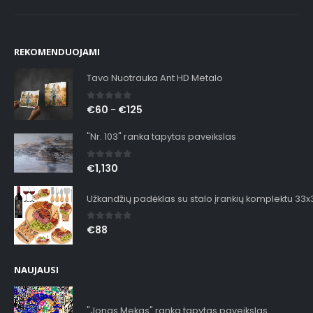
REKOMENDUOJAMI
Tavo Nuotrauka Ant HD Metalo
0
out of 5
€
60
€
125
–
"Nr. 103" ranka tapytas paveikslas
0
out of 5
€
1,130
Užkandžių padėklas su stalo įrankių komplektu 33
0
out of 5
€
88
NAUJAUSI
"Jonas Mekas" ranka tapytas paveikslas