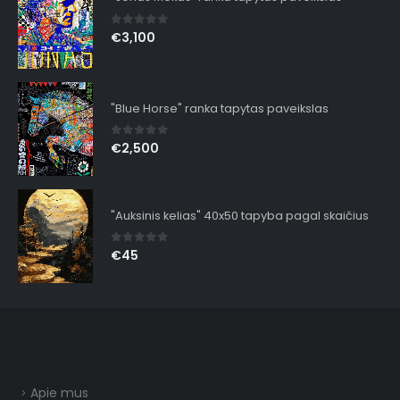
0
out of 5
€
3,100
"Blue Horse" ranka tapytas paveikslas
0
out of 5
€
2,500
"Auksinis kelias" 40x50 tapyba pagal skaičius
0
out of 5
€
45
Apie mus