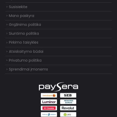
Susisiekite
Mano paskyra
Grąžinimo politika
Siuntimo politika
Pirkimo taisyklės
Atsiskaitymo būdai
Privatumo politika
Sprendimai įmonėms