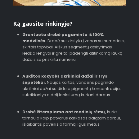
Ką gausite rinkinyje?
Gruntuota drobė pagaminta iš 100%
medvilnės.
Drobė suskirstyta į zonas su numeriais,
skirtais tapybai. Aiškus segmentų atskyrimas
leidžia lengvai ir greitai padengti atitinkamą lauką
dažais su priskirtu numeriu.
Aukštos kokybės akriliniai dažai ir trys
šepetėliai.
Naujos kartos, vandens pagrindo
akriliniai dažai su didele pigmentų koncentracija,
suteikiantys didelį lankstumą kuriant darbus.
Drobė ištempiama ant medinių rėmų,
kurie
tarnauja kaip patvarus karkasas baigtam darbui,
išlaikantis paveikslo formą ilgus metus.