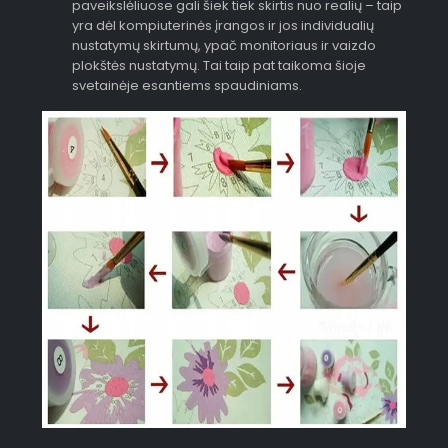
paveikslėliuose gali šiek tiek skirtis nuo realių – taip
yra dėl kompiuterinės įrangos ir jos individualių
nustatymų skirtumų, ypač monitoriaus ir vaizdo
plokštės nustatymų. Tai taip pat taikoma šioje
svetainėje esantiems spaudiniams.