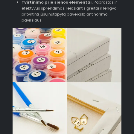
Tvirtinimo prie sienos elementai.
Paprastas ir
efektyvus sprendimas, leidžiantis greitai ir lengvai
pritvirtinti jūsų nutapytą paveikslą ant norimo
paviršiaus.