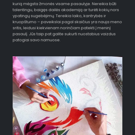
kurią mėgsta žmonės visame pasaulyje. Nereikia būti
talentingu, baigęs dailės akademiją ar turėti kokių nors
ypatingų sugebėjimų. Tereikia laiko, kantrybės ir
kruopštumo – paveikslai pagal skaičius yra nauja meno
sritis, leidusi kiekvienam norinčiam patekti į meninį
pasaulį. Jūs taip pat galite sukurti nuostabius vaizdus
patogiai savo namuose.