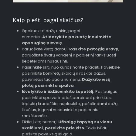
Kaip piešti pagal skaičius?
Išpakuokite dažų rinkinį pagal
numerius.
Atidarykite pakuotę ir nuimkite
apsauginę plėvelę.
Paruoškite vietą darbui.
Raskite patogią erdvę
,
paruoškite švarų vandenį ir popierinį rankšluostį
šepetėliams nusausinti.
Pasirinkite sritį, nuo kurios norite pradėti. Paveiksle
pasirinkite konkretų skaičių ir raskite dažus,
pažymėtus tuo pačiu numeriu.
Dažykite visą
plotą pasirinkta spalva
.
Išvalykite ir išdžiovinkite šepetėlį.
Pasibaigus
pasirinktai spalvai ir prieš pereinant prie kitos,
teptuką kruopščiai nuplaukite, pašalindami dažų
likučius, ir gerai nusausinkite popieriniu
rankšluosčiu.
Eikite į kitą numerį.
Užbaigę tapybą su vienu
skaičiumi, pereikite prie kito
. Tokiu būdu
pieškite paveikslą iki galo.