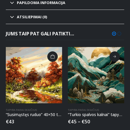
PAPILDOMA INFORMACIJA
ATSILIEPIMAI (0)
JUMS TAIP PAT GALI PATIKTI…
TAPYBA PAGAL SKAIČIUS
TAPYBA PAGAL SKAIČIUS
“Susimąstęs ruduo” 40×50 tapyba pagal skaičius
“Turkio spalvos kalnai” tapyba pagal skaičius
€
43
€
45
–
€
50