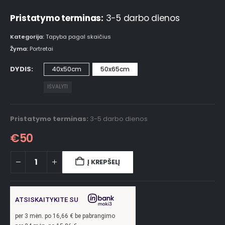
Pristatymo terminas:
3-5 darbo dienos
Kategorija:
Tapyba pagal skaičius
Žyma:
Portretai
DYDIS
40x50cm
50x65cm
IŠVALYTI
Pristatymo terminas:
3-5 darbo dienos
€
50
Į KREPŠELĮ
ATSISKAITYKITE SU
per
3
mėn. po
16,66
€ be pabrangimo