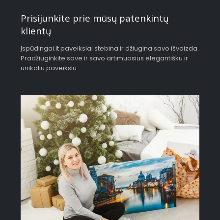
Prisijunkite prie mūsų patenkintų
klientų
Įspūdingai.lt paveikslai stebina ir džiugina savo išvaizda.
Pradžiuginkite save ir savo artimuosius elegantišku ir
unikaliu paveikslu.