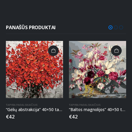
PANAŠŪS PRODUKTAI
TAPYBA PAGAL SKAIČIUS
TAPYBA PAGAL SKAIČIUS
“Gėlių abstrakcija” 40×50 tapyba pagal skaičius
“Baltos magnolijos” 40×50 tapyba pagal skaičius
€
42
€
42