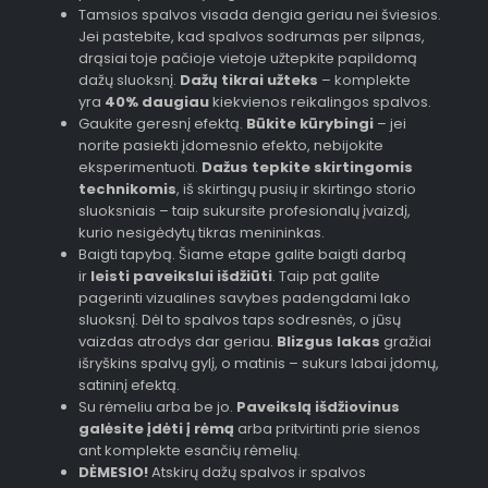
Tamsios spalvos visada dengia geriau nei šviesios.
Jei pastebite, kad spalvos sodrumas per silpnas,
drąsiai toje pačioje vietoje užtepkite papildomą
dažų sluoksnį.
Dažų tikrai užteks
– komplekte
yra
40% daugiau
kiekvienos reikalingos spalvos.
Gaukite geresnį efektą.
Būkite kūrybingi
– jei
norite pasiekti įdomesnio efekto, nebijokite
eksperimentuoti.
Dažus tepkite skirtingomis
technikomis
, iš skirtingų pusių ir skirtingo storio
sluoksniais – taip sukursite profesionalų įvaizdį,
kurio nesigėdytų tikras menininkas.
Baigti tapybą. Šiame etape galite baigti darbą
ir
leisti paveikslui išdžiūti
. Taip pat galite
pagerinti vizualines savybes padengdami lako
sluoksnį. Dėl to spalvos taps sodresnės, o jūsų
vaizdas atrodys dar geriau.
Blizgus lakas
gražiai
išryškins spalvų gylį, o matinis – sukurs labai įdomų,
satininį efektą.
Su rėmeliu arba be jo.
Paveikslą išdžiovinus
galėsite įdėti į rėmą
arba pritvirtinti prie sienos
ant komplekte esančių rėmelių.
DĖMESIO!
Atskirų dažų spalvos ir spalvos