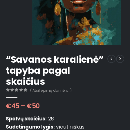
“Savanos karalienė”
tapyba pagal
skaičius
( Atsiliepimų dar nėra. )
0
out of 5
€
45
–
€
50
Spalvų skaičius:
28
Sudėtingumo lygis:
vidutiniškas