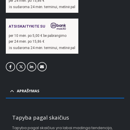
per 24 mėn. po
15,86
€
ma 24 mėn. terminui, metinė palūkanų norma –
13,9
%, sutarties sudarymo mokesti
ATSISKAITYKITE SU
per
10
mėn. po
5,00
€ be pabrangimo
per 24 mėn. po
15,86
€
ma 24 mėn. terminui, metinė palūkanų norma –
13,9
%, sutarties sudarymo mokesti
APRAŠYMAS
Tapyba pagal skaičius
Tapyba pagal skaičius yra labai madinga tendencija,