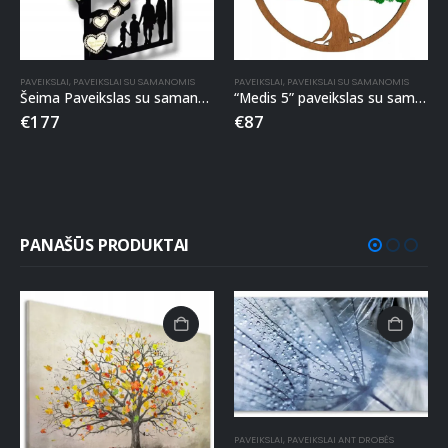
PAVEIKSLAI
,
PAVEIKSLAI SU SAMANOMIS
PAVEIKSLAI
,
PAVEIKSLAI SU SAMANOMIS
Šeima Paveikslas su samanomis 60x40cm
“Medis 5” paveikslas su samanomis
€
177
€
87
PANAŠŪS PRODUKTAI
PAVEIKSLAI
,
PAVEIKSLAI ANT DROBĖS