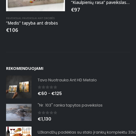
“Kiaulpienių rasa” paveikslas ant drobės
€
97
PAVEIKSLAI
,
PAVEIKSLAI ANT DROBĖS
“Medis” tapyba ant drobės
€
106
REKOMENDUOJAMI
Tavo Nuotrauka Ant HD Metalo
0
out of 5
€
60
€
125
–
"Nr. 103" ranka tapytas paveikslas
0
out of 5
€
1,130
Užkandžių padėklas su stalo įrankių komplektu 33