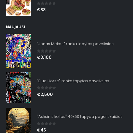
0
out of 5
€
88
NAUJAUSI
"Jonas Mekas" ranka tapytas paveikslas
0
out of 5
€
3,100
"Blue Horse" ranka tapytas paveikslas
0
out of 5
€
2,500
"Auksinis kelias" 40x50 tapyba pagal skaičius
0
out of 5
€
45