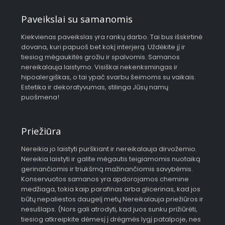
Paveikslai su samanomis
Kiekvienas paveikslas yra rankų darbo. Tai bus išskirtinė
dovana, kuri papuoš bet kokį interjerą. Uždėkite jį ir
tiesiog mėgaukitės grožiu ir spalvomis. Samanos
nereikalauja laistymo. Visiškai nekenksmingas ir
hipoalergiškas, o tai ypač svarbu šeimoms su vaikais.
Estetika ir dekoratyvumas, stilinga Jūsų namų
puošmena!
Priežiūra
Nereikia jo laistyti purškiant ir nereikalauja dirvožemio.
Nereikia laistyti ir galite mėgautis teigiamomis nuotaiką
gerinančiomis ir triukšmą mažinančiomis savybėmis.
Konservuotos samanos yra apdorojamos chemine
medžiaga, tokia kaip parafinas arba glicerinas, kad jos
būtų nepaliestos daugelį metų Nereikalauja priežiūros ir
nesušlaps. (Nors gali atrodyti, kad juos sunku prižiūrėti,
tiesiog atkreipkite dėmesį į drėgmės lygį patalpoje, nes