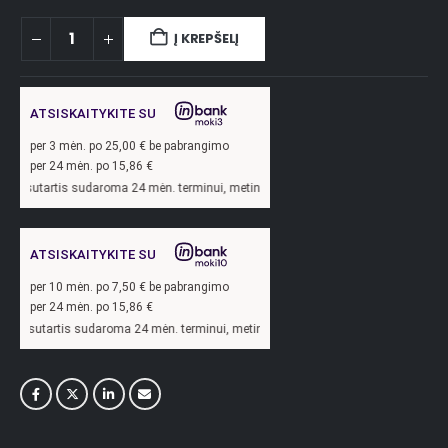
Į KREPŠELĮ
ATSISKAITYKITE SU
per
3
mėn. po
25,00
€ be pabrangimo
per 24 mėn. po
15,86
€
rtis sudaroma 24 mėn. terminui, metinė palūkanų norma –
13,9
%, sutarties sudar
ATSISKAITYKITE SU
per
10
mėn. po
7,50
€ be pabrangimo
per 24 mėn. po
15,86
€
rtis sudaroma 24 mėn. terminui, metinė palūkanų norma –
13,9
%, sutarties sudar