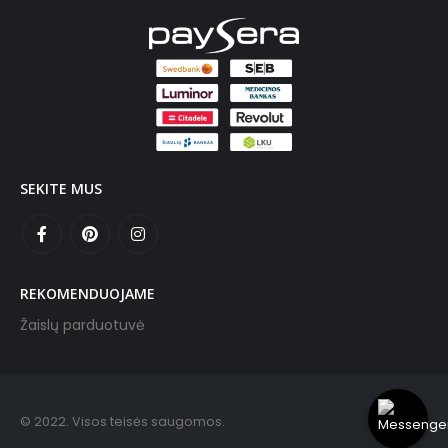
SEKITE MUS
REKOMENDUOJAME
Žaislų parduotuvė
© 2022. Visos teisės saugomos.