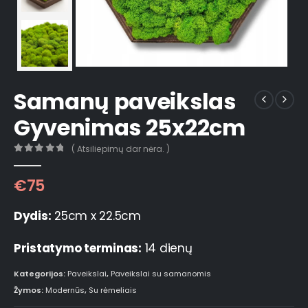
Samanų paveikslas
Gyvenimas 25x22cm
( Atsiliepimų dar nėra. )
0
out of 5
€
75
Dydis:
25cm x 22.5cm
Pristatymo terminas:
14 dienų
Kategorijos:
Paveikslai
,
Paveikslai su samanomis
Žymos:
Modernūs
,
Su rėmeliais