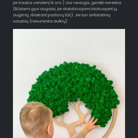
jie traukia vandenį iš oro.) Jos neauga, genėti nereikia.
(Būdami gyvi augalai, jie stabilizuojami blokuojant jų
augimą, išlaikant pastovų tūrį). Jie turi antistatinių
savybių (nesurenka dulkių).