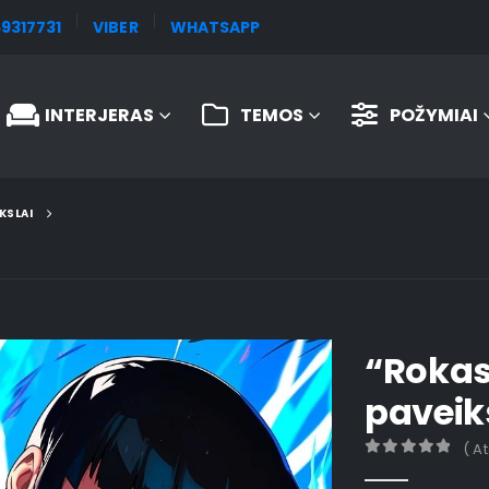
9317731
VIBER
WHATSAPP
INTERJERAS
TEMOS
POŽYMIAI
KSLAI
“Rokas 
paveik
( A
0
out of 5