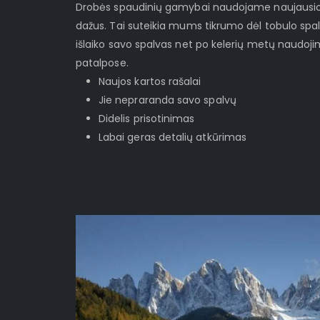
Drobės spaudinių gamybai naudojame naujausios 
dažus. Tai suteikia mums tikrumo dėl tobulo spa
išlaiko savo spalvas net po kelerių metų naudoj
patalpose.
Naujos kartos rašalai
Jie nepraranda savo spalvų
Didelis prisotinimas
Labai geras detalių atkūrimas