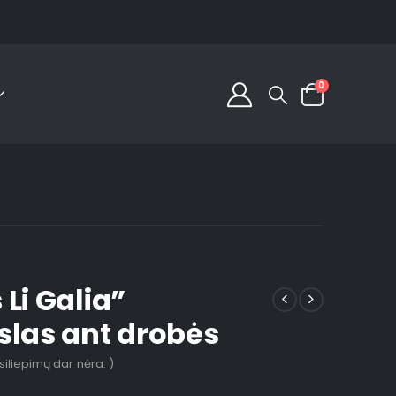
0
Li Galia”
slas ant drobės
tsiliepimų dar nėra. )