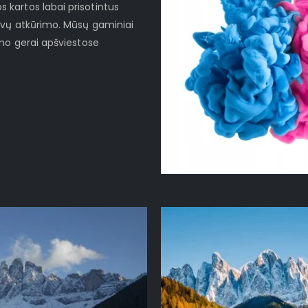
kartos labai prisotintus
lvų atkūrimo. Mūsų gaminiai
imo gerai apšviestose