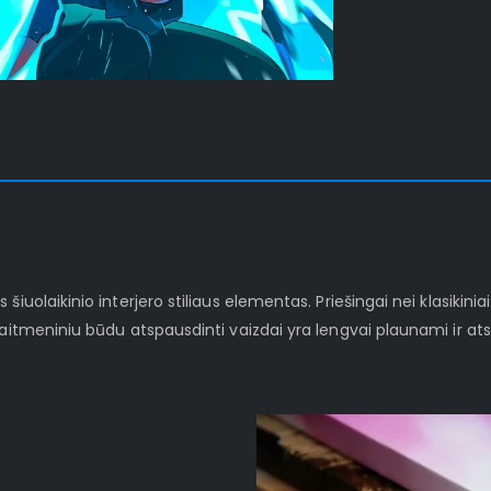
iuolaikinio interjero stiliaus elementas. Priešingai nei klasikinia
kaitmeniniu būdu atspausdinti vaizdai yra lengvai plaunami ir at