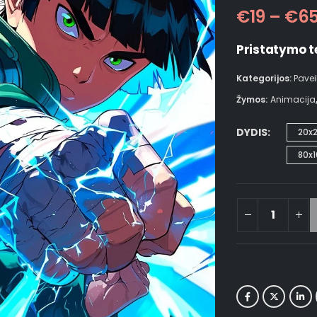
€
19
–
€
6
Pristatymo t
Kategorijos:
Pavei
Žymos:
Animacija
DYDIS
20x
80x