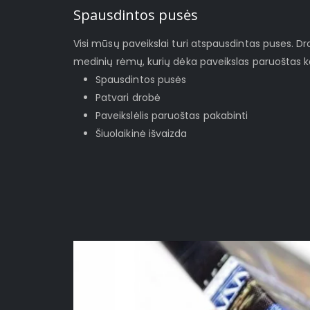
Spausdintos pusės
Visi mūsų paveikslai turi atspausdintas puses. D
medinių rėmų, kurių dėka paveikslas paruoštas ka
Spausdintos pusės
Patvari drobė
Paveikslėlis paruoštas pakabinti
Šiuolaikinė išvaizda