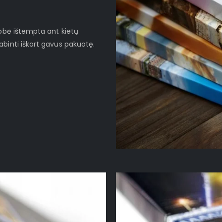
robė ištempta ant kietų
binti iškart gavus pakuotę.