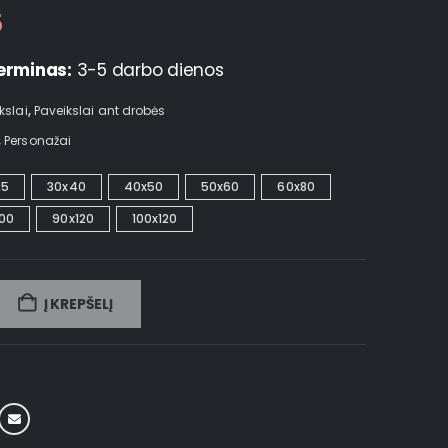
5
erminas:
3-5 darbo dienos
kslai
,
Paveikslai ant drobės
,
Personažai
25
30x40
40x50
50x60
60x80
100
90x120
100x120
Į KREPŠELĮ