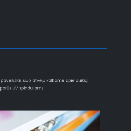
i paveikslai, šiuo atveju kalbame apie puikią
sparūs UV spinduliams.