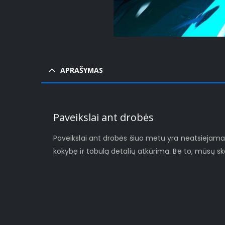
APRAŠYMAS
Paveikslai ant drobės
Paveikslai ant drobės šiuo metu yra neatsiejamas š
kokybę ir tobulą detalių atkūrimą. Be to, mūsų s