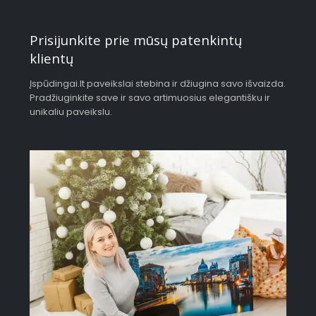
Prisijunkite prie mūsų patenkintų
klientų
Įspūdingai.lt paveikslai stebina ir džiugina savo išvaizda.
Pradžiuginkite save ir savo artimuosius elegantišku ir
unikaliu paveikslu.