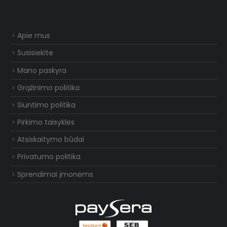
Apie mus
Susisiekite
Mano paskyra
Grąžinimo politika
Siuntimo politika
Pirkimo taisyklės
Atsiskaitymo būdai
Privatumo politika
Sprendimai įmonėms