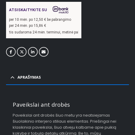
ATSISKAITYKITE SU
per
10
mėn. po
12,50
€ be pabrangimo
per 24 mėn. po
15,86
€
oma 24 mėn. terminui, metinė palūkanų norma –
13,9
%, sutarties sudarymo mokest
APRAŠYMAS
Paveikslai ant drobės
Paveikslai ant drobės šiuo metu yra neatsiejamas
šiuolaikinio interjero stiliaus elementas. Priešingai nei
klasikiniai paveikslai, šiuo atveju kalbame apie puikią
kokybę ir tobulą detalių atkūrimą. Be to, mūsų