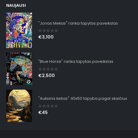
NAUJAUSI
"Jonas Mekas" ranka tapytas paveikslas
0
out of 5
€
3,100
"Blue Horse" ranka tapytas paveikslas
0
out of 5
€
2,500
"Auksinis kelias" 40x50 tapyba pagal skaičius
0
out of 5
€
45