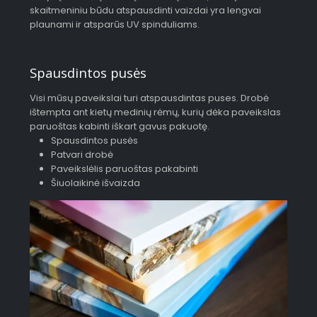
skaitmeniniu būdu atspausdinti vaizdai yra lengvai
plaunami ir atsparūs UV spinduliams.
Spausdintos pusės
Visi mūsų paveikslai turi atspausdintas puses. Drobė
ištempta ant kietų medinių rėmų, kurių dėka paveikslas
paruoštas kabinti iškart gavus pakuotę.
Spausdintos pusės
Patvari drobė
Paveikslėlis paruoštas pakabinti
Šiuolaikinė išvaizda