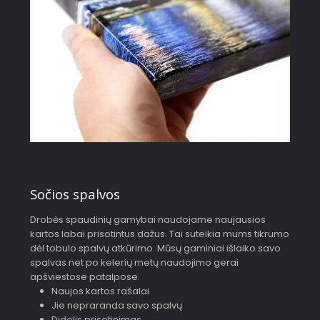
Sočios spalvos
Drobės spaudinių gamybai naudojame naujausios
kartos labai prisotintus dažus. Tai suteikia mums tikrumo
dėl tobulo spalvų atkūrimo. Mūsų gaminiai išlaiko savo
spalvas net po kelerių metų naudojimo gerai
apšviestose patalpose.
Naujos kartos rašalai
Jie nepraranda savo spalvų
Didelis prisotinimas