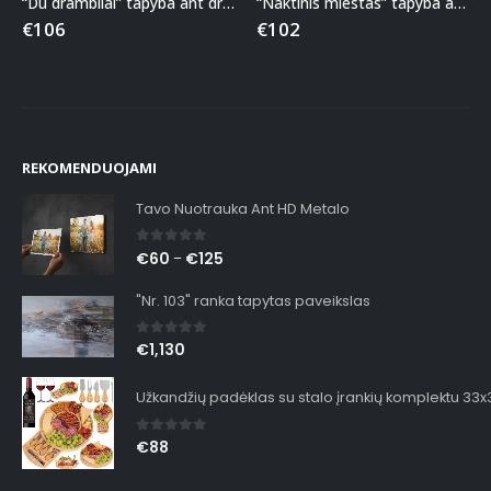
“Du drambliai” tapyba ant drobės
“Naktinis miestas” tapyba ant drobės
€
106
€
102
REKOMENDUOJAMI
Tavo Nuotrauka Ant HD Metalo
0
out of 5
€
60
€
125
–
"Nr. 103" ranka tapytas paveikslas
0
out of 5
€
1,130
Užkandžių padėklas su stalo įrankių komplektu 33
0
out of 5
€
88