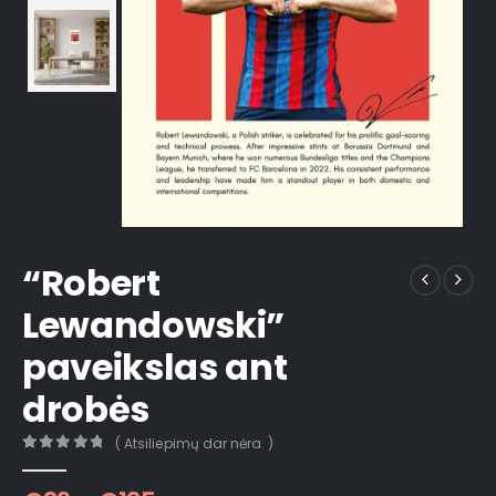
“Robert
Lewandowski”
paveikslas ant
drobės
( Atsiliepimų dar nėra. )
0
out of 5