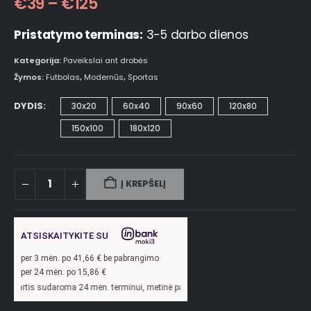
€
39
–
€
125
Pristatymo terminas:
3-5 darbo dienos
Kategorija:
Paveikslai ant drobės
Žymos:
Futbolas
,
Modernūs
,
Sportas
DYDIS
30x20
60x40
90x60
120x80
150x100
180x120
Į KREPŠELĮ
ATSISKAITYKITE SU
per
3
mėn. po
41,66
€ be pabrangimo
per 24 mėn. po
15,86
€
roma 24 mėn. terminui, metinė palūkanų norma –
13,9
%, sutarties sudarymo mokes