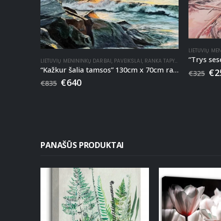
LIETUVIŲ ME
LIETUVIŲ MENININKŲ DARBAI
,
PAVEIKSLAI
,
RANKA TAPYTI PAVEIKSLAI
“Kažkur šalia tamsos” 130cm x 70cm ranka tapytas paveikslas
€
2
€
325
€
640
€
835
PANAŠŪS PRODUKTAI