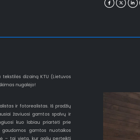
tekstilės dizainą KTU (Lietuvos
škimas nugalėjo!
stas ir fotorealistas. Iš pradžių
usiai žaviuosi gamtos spalvų ir
uosi kuo labiau priartėti prie
is gaudomos gamtos nuotaikos
 – tai vieta, kur galiu perteikti