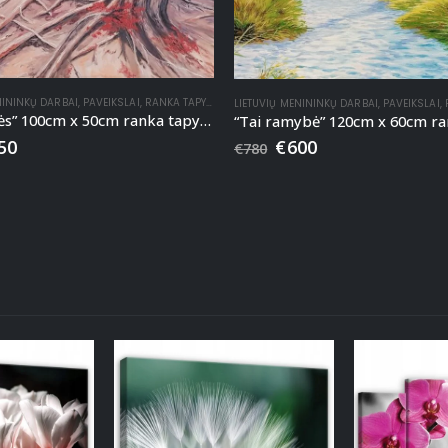
NININKŲ DARBAI
,
PAVEIKSLAI
,
RANKA TAPYTI PAVEIKSLAI
LIETUVIŲ MENININKŲ DARBAI
,
PAVEIKSLAI
,
R
“Trys sesės” 100cm x 50cm ranka tapytas paveikslas
50
€
600
€
780