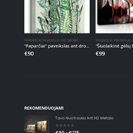
PAVEIKSLAI
,
PAVEIKSLAI ANT DROBĖS
PAVEIKSLAI
,
PAVEIKSLAI
“Paparčiai” paveikslas ant drobės
€
90
€
99
REKOMENDUOJAMI
Tavo Nuotrauka Ant HD Metalo
0
out of 5
€
60
€
125
–