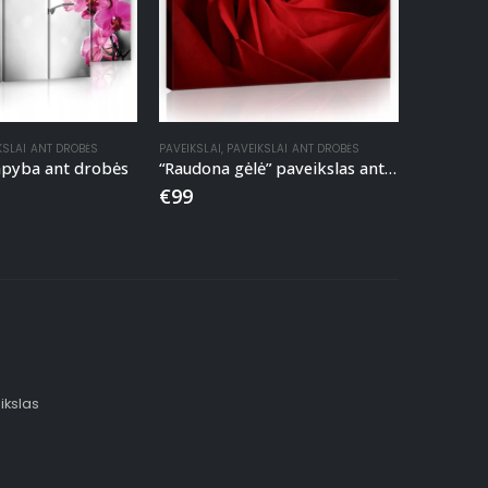
KSLAI ANT DROBĖS
PAVEIKSLAI
,
PAVEIKSLAI ANT DROBĖS
tapyba ant drobės
“Raudona gėlė” paveikslas ant drobės
€
99
ikslas