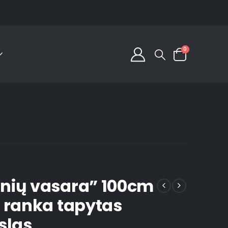
0
ių vasara” 100cm
 ranka tapytas
slas