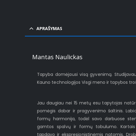
APRAŠYMAS
Mantas Naulickas
Tapyba domėjausi visą gyvenimą. Studijavau 
Kauno technologijos Visgi meno ir tapybos tro
Jau daugiau nei 15 metų esu tapytojas natūrali
pomėgis dabar ir pragyvenimo šaltinis. Labia
formų harmonija, todėl savo darbuose stengi
gamtos spalvų ir formų tobulumo. Karta
tapdavo ir ekspresionistinėmis natomis. Drobė