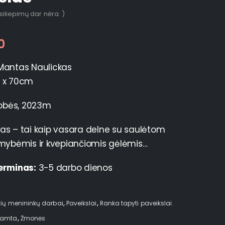
tsiliepimų dar nėra. )
0
antas Naulickas
 x 70cm
robės, 2023m
as – tai kaip vasara delne su saulėtom
smybėmis ir kvepiančiomis gėlėmis…
erminas:
3-5 darbo dienos
vių menininkų darbai
,
Paveikslai
,
Ranka tapyti paveikslai
amta
,
Žmonės