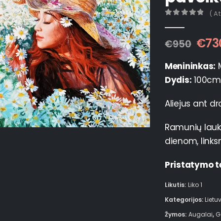
( A
0
out of 5
€
73
€
950
Menininkas:
M
Dydis:
100cm
Aliejus ant d
Ramunių lauk
dienom, link
Pristatymo t
Likutis:
Liko 1
Kategorijos:
Lietu
Žymos:
Augalai
,
G