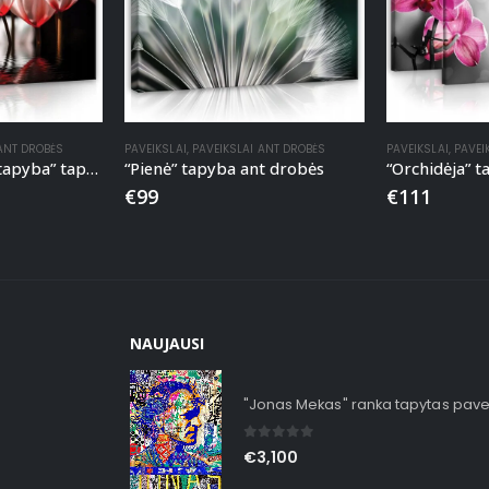
 ANT DROBĖS
PAVEIKSLAI
,
PAVEIKSLAI ANT DROBĖS
PAVEIKSLAI
,
PAVEI
“Šiuolaikinė gėlių tapyba” tapyba ant drobės
“Pienė” tapyba ant drobės
“Orchidėja” 
€
99
€
111
NAUJAUSI
"Jonas Mekas" ranka tapytas pave
0
out of 5
€
3,100