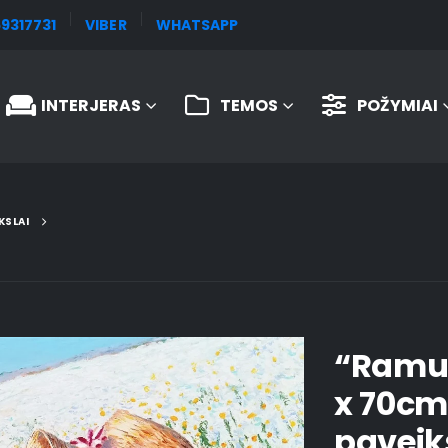
9317731
VIBER
WHATSAPP
INTERJERAS
TEMOS
POŽYMIAI
KSLAI
“Ramun
x 70cm
paveik