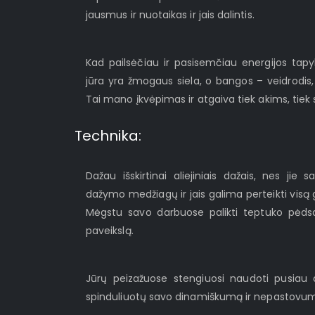
jausmus ir nuotaikas ir jais dalintis.
Kad pailsėčiau ir pasisemčiau energijos tapy
jūra yra žmogaus siela, o bangos – veidrodis, 
Tai mano įkvėpimas ir atgaiva tiek akims, tiek s
Technika:
Dažau išskirtinai aliejiniais dažais, nes jie
dažymo medžiagų ir jais galima perteikti visą
Mėgstu savo darbuose palikti teptuko pėdsak
paveikslą.
Jūrų peizažuose stengiuosi naudoti pusiau a
spinduliuotų savo dinamiškumą ir nepastovu