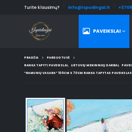
Turite klausimų?
info@ispudingai.lt
+3706
PAVEIKSLAI
PRADŽIA
PARDUOTUVĖ
RANKA TAPYTI PAVEIKSLAI
,
LIETUVIŲ MENININKŲ DARBAI
,
PAVEI
“RAMUNIŲ VASARA” 100CM X 70CM RANKA TAPYTAS PAVEIKSLAS