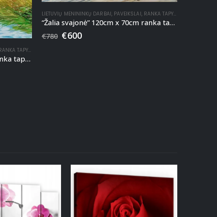
LIETUVIŲ MENININKŲ DARBAI
,
PAVEIKSLAI
,
RANKA TAPYTI PAVEIKSLAI
“Žalia svajonė” 120cm x 70cm ranka tapytas paveikslas
€
600
€
780
ANKA TAPYTI PAVEIKSLAI
“Tai ramybė” 120cm x 60cm ranka tapytas paveikslas