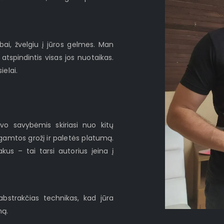
bai, žvelgiu į jūros gelmes. Man
atspindintis visas jos nuotaikas.
ielai.
 savo savybėmis skiriasi nuo kitų
 gamtos grožį ir paletės platumą.
us – tai tarsi autorius įeina į
bstrakčias technikas, kad jūra
mą.