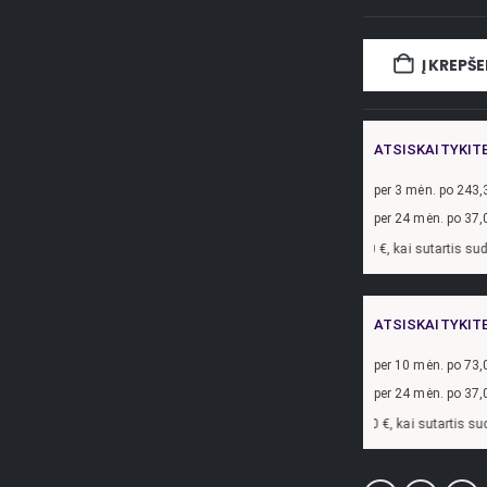
Į KREPŠE
ATSISKAITYKIT
per
3
mėn. po
243,
per 24 mėn. po
37,
Pavyzdžiui, skolinantis
730,00
€, kai sutartis sudaroma 24 mėn. te
ATSISKAITYKIT
per
10
mėn. po
73,
per 24 mėn. po
37,
Pavyzdžiui, skolinantis
730,00
€, kai sutartis sudaroma 24 mėn. t