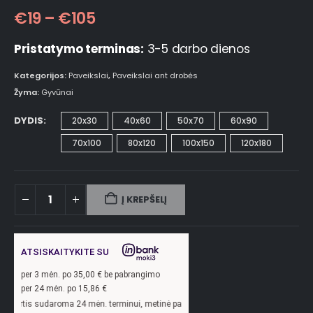
€
19
–
€
105
Pristatymo terminas:
3-5 darbo dienos
Kategorijos:
Paveikslai
,
Paveikslai ant drobės
Žyma:
Gyvūnai
DYDIS
20x30
40x60
50x70
60x90
70x100
80x120
100x150
120x180
Į KREPŠELĮ
ATSISKAITYKITE SU
per
3
mėn. po
35,00
€ be pabrangimo
per 24 mėn. po
15,86
€
ma 24 mėn. terminui, metinė palūkanų norma –
13,9
%, sutarties sudarymo mokesti