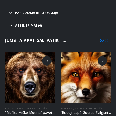
PAPILDOMA INFORMACIJA
ATSILIEPIMAI (0)
JUMS TAIP PAT GALI PATIKTI…
PAVEIKSLAI
,
PAVEIKSLAI ANT DROBĖS
PAVEIKSLAI
,
PAVEIKSLAI ANT DROBĖS
“Meška Miško Motina” paveikslas ant drobės
“Rudoji Lapė Gudrus Žvilgsnis” paveikslas ant drobės