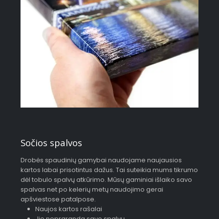
Sočios spalvos
Drobės spaudinių gamybai naudojame naujausios
kartos labai prisotintus dažus. Tai suteikia mums tikrumo
dėl tobulo spalvų atkūrimo. Mūsų gaminiai išlaiko savo
spalvas net po kelerių metų naudojimo gerai
apšviestose patalpose.
Naujos kartos rašalai
Jie nepraranda savo spalvų