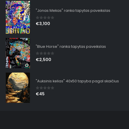
"Jonas Mekas" ranka tapytas paveikslas
0
out of 5
€
3,100
"Blue Horse" ranka tapytas paveikslas
0
out of 5
€
2,500
"Auksinis kelias" 40x50 tapyba pagal skaičius
0
out of 5
€
45