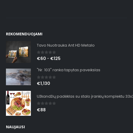
REKOMENDUOJAMI
Tavo Nuotrauka Ant HD Metalo
0
out of 5
€
60
€
125
–
"Nr. 103" ranka tapytas paveikslas
0
out of 5
€
1,130
Užkandžių padėklas su stalo įrankių komplektu 33
0
out of 5
€
88
NAUJAUSI