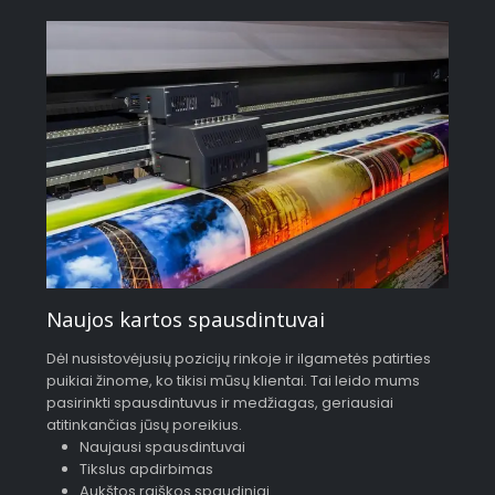
Naujos kartos spausdintuvai
Dėl nusistovėjusių pozicijų rinkoje ir ilgametės patirties
puikiai žinome, ko tikisi mūsų klientai. Tai leido mums
pasirinkti spausdintuvus ir medžiagas, geriausiai
atitinkančias jūsų poreikius.
Naujausi spausdintuvai
Tikslus apdirbimas
Aukštos raiškos spaudiniai