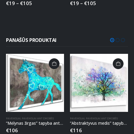
€
19
–
€
105
€
19
–
€
105
PANAŠŪS PRODUKTAI
PAVEIKSLAI
,
PAVEIKSLAI ANT DROBĖS
PAVEIKSLAI
,
PAVEIKSLAI ANT DROBĖS
“Mėlynas žirgas” tapyba ant drobės
“Abstraktyvus medis” tapyba ant drobės
€
106
€
116