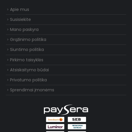
Apie mus
Susisiekite
Mano paskyra
Grąžinimo politika
Siuntimo politika
Pirkimo taisyklės
Atsiskaitymo būdai
Privatumo politika
Sprendimai įmonėms