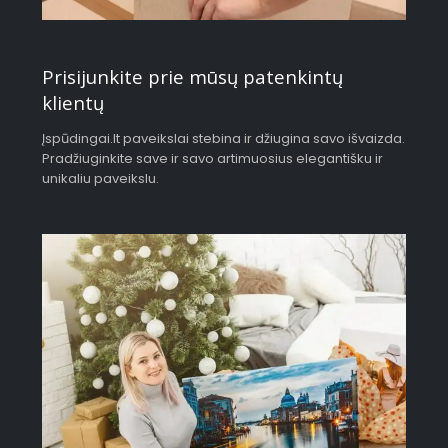
Prisijunkite prie mūsų patenkintų
klientų
Įspūdingai.lt paveikslai stebina ir džiugina savo išvaizda.
Pradžiuginkite save ir savo artimuosius elegantišku ir
unikaliu paveikslu.