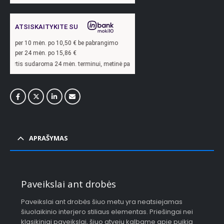
ATSISKAITYKITE SU
per
10
mėn. po
10,50
€ be pabrangimo
per 24 mėn. po
15,86
€
ma 24 mėn. terminui, metinė palūkanų norma –
13,9
%, sutarties sudarymo mokesti
APRAŠYMAS
Paveikslai ant drobės
Paveikslai ant drobės šiuo metu yra neatsiejamas
šiuolaikinio interjero stiliaus elementas. Priešingai nei
klasikiniai paveikslai, šiuo atveju kalbame apie puikią