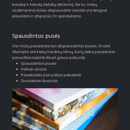
kokybę ir tobulą detalių atkūrimą. Be to, mūsų
skaitmeniniu būdu atspausdinti vaizdai yra lengvai
plaunami ir atsparūs UV spinduliams.
Spausdintos pusės
Visi mūsų paveikslai turi atspausdintas puses. Drobė
ištempta ant kietų medinių rėmų, kurių dėka paveikslas
paruoštas kabinti iškart gavus pakuotę.
Spausdintos pusės
Patvari drobė
Paveikslėlis paruoštas pakabinti
Šiuolaikinė išvaizda