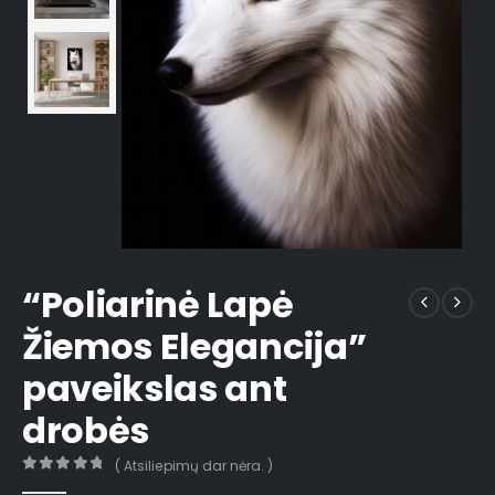
“Poliarinė Lapė
Žiemos Elegancija”
paveikslas ant
drobės
( Atsiliepimų dar nėra. )
0
out of 5