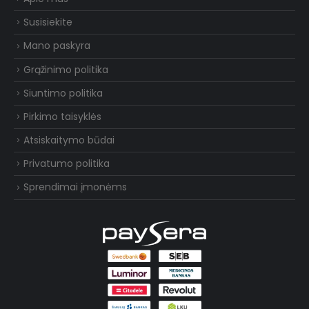
Susisiekite
Mano paskyra
Grąžinimo politika
Siuntimo politika
Pirkimo taisyklės
Atsiskaitymo būdai
Privatumo politika
Sprendimai įmonėms