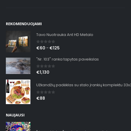
REKOMENDUOJAMI
Tavo Nuotrauka Ant HD Metalo
0
out of 5
€
60
€
125
–
"Nr. 103" ranka tapytas paveikslas
0
out of 5
€
1,130
Užkandžių padėklas su stalo įrankių komplektu 33
0
out of 5
€
88
NAUJAUSI