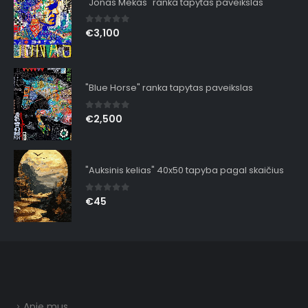
"Jonas Mekas" ranka tapytas paveikslas
0
out of 5
€
3,100
"Blue Horse" ranka tapytas paveikslas
0
out of 5
€
2,500
"Auksinis kelias" 40x50 tapyba pagal skaičius
0
out of 5
€
45
Apie mus