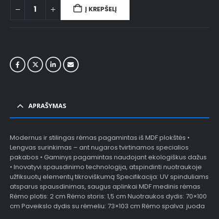
Į KREPŠELĮ
APRAŠYMAS
Modernus ir stilingas rėmas pagamintas iš MDF plokštės •
Lengvas surinkimas – ant nugaros tvirtinamos specialios
pakabos • Gaminys pagamintas naudojant ekologiškus dažus
• Inovatyvi spausdinimo technologija, atspindinti nuotraukoje
užfiksuotų elementų tikroviškumą Specifikacija: UV spinduliams
atsparus spausdinimas, saugus aplinkai MDF medinis rėmas
Rėmo plotis: 2 cm Rėmo storis: 1,5 cm Nuotraukos dydis: 70×100
cm Paveikslo dydis su rėmeliu: 73×103 cm Rėmo spalva: juoda