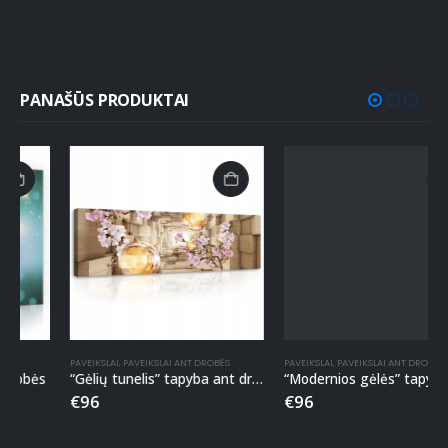
PANAŠŪS PRODUKTAI
PAVEIKSLAI
,
PAVEIKSLAI ANT DROBĖS
PAVEIKSLAI
,
PAVEIKSLAI ANT DROBĖS
“Gėlių tunelis” tapyba ant drobės
“Modernios gėlės” tapyba ant drobės
€
96
€
96