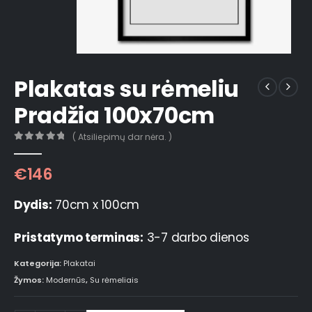
Plakatas su rėmeliu
Pradžia 100x70cm
( Atsiliepimų dar nėra. )
0
out of 5
€
146
Dydis:
70cm x 100cm
Pristatymo terminas:
3-7 darbo dienos
Kategorija:
Plakatai
Žymos:
Modernūs
,
Su rėmeliais