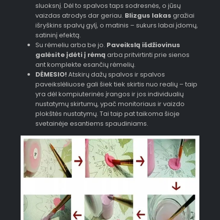
sluoksnį. Dėl to spalvos taps sodresnės, o jūsų
vaizdas atrodys dar geriau.
Blizgus lakas
gražiai
išryškins spalvų gylį, o matinis – sukurs labai įdomų,
satininį efektą.
Su rėmeliu arba be jo.
Paveikslą išdžiovinus
galėsite įdėti į rėmą
arba pritvirtinti prie sienos
ant komplekte esančių rėmelių.
DĖMESIO!
Atskirų dažų spalvos ir spalvos
paveikslėliuose gali šiek tiek skirtis nuo realių – taip
yra dėl kompiuterinės įrangos ir jos individualių
nustatymų skirtumų, ypač monitoriaus ir vaizdo
plokštės nustatymų. Tai taip pat taikoma šioje
svetainėje esantiems spaudiniams.