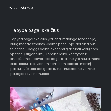
APRAŠYMAS
Tapyba pagal skaičius
Tapyba pagal skaičius yra labai madinga tendencija,
kurią mėgsta žmonės visame pasaulyje. Nereikia būti
talentingu, baigęs dailės akademiją ar turėti kokių nors
ypatingų sugebėjimų. Tereikia laiko, kantrybės ir
kruopštumo – paveikslai pagal skaičius yra nauja meno
sritis, leidusi kiekvienam norinčiam patekti į meninį
pasaulį. Jūs taip pat galite sukurti nuostabius vaizdus
patogiai savo namuose.