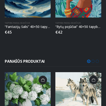
TAPYBA PAGAL SKAIČIUS
TAPYBA PAGAL SKAIČIUS
“Fantazijų šalis” 40×50 tapyba pagal skaičius
“Rytų pojūčiai” 40×50 tapyba pagal skaičius
€
45
€
42
PANAŠŪS PRODUKTAI