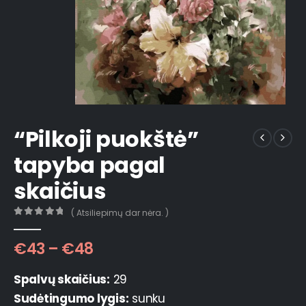
“Pilkoji puokštė”
tapyba pagal
skaičius
( Atsiliepimų dar nėra. )
0
out of 5
€
43
–
€
48
Spalvų skaičius:
29
Sudėtingumo lygis:
sunku