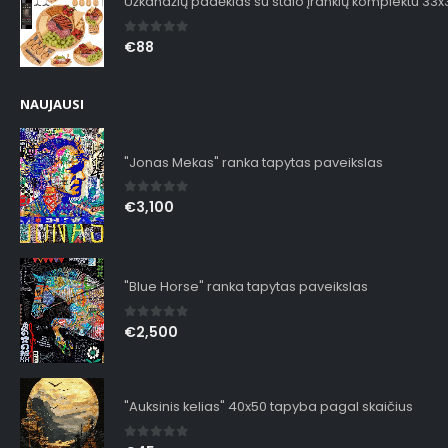
Užkandžių padėklas su stalo įrankių komplektu 33
0
out of 5
€
88
NAUJAUSI
"Jonas Mekas" ranka tapytas paveikslas
0
out of 5
€
3,100
"Blue Horse" ranka tapytas paveikslas
0
out of 5
€
2,500
"Auksinis kelias" 40x50 tapyba pagal skaičius
0
out of 5