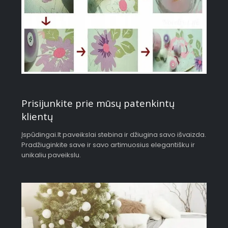
Prisijunkite prie mūsų patenkintų
klientų
Įspūdingai.lt paveikslai stebina ir džiugina savo išvaizda.
Pradžiuginkite save ir savo artimuosius elegantišku ir
unikaliu paveikslu.