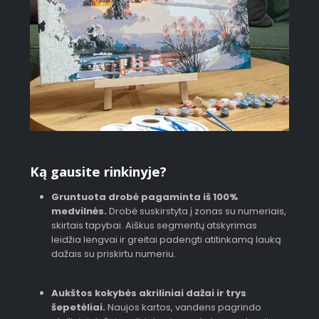
Ką gausite rinkinyje?
Gruntuota drobė pagaminta iš 100%
medvilnės.
Drobė suskirstyta į zonas su numeriais,
skirtais tapybai. Aiškus segmentų atskyrimas
leidžia lengvai ir greitai padengti atitinkamą lauką
dažais su priskirtu numeriu.
Aukštos kokybės akriliniai dažai ir trys
šepetėliai.
Naujos kartos, vandens pagrindo