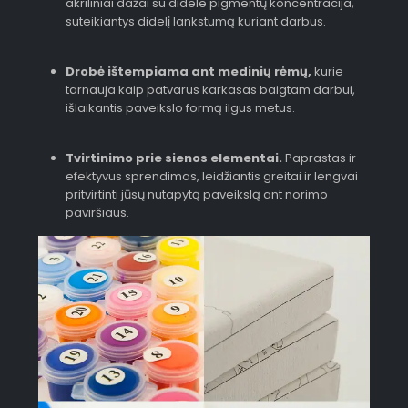
akriliniai dažai su didele pigmentų koncentracija,
suteikiantys didelį lankstumą kuriant darbus.
Drobė ištempiama ant medinių rėmų,
kurie
tarnauja kaip patvarus karkasas baigtam darbui,
išlaikantis paveikslo formą ilgus metus.
Tvirtinimo prie sienos elementai.
Paprastas ir
efektyvus sprendimas, leidžiantis greitai ir lengvai
pritvirtinti jūsų nutapytą paveikslą ant norimo
paviršiaus.