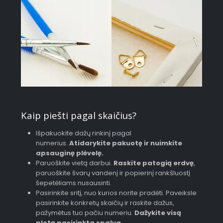
Kaip piešti pagal skaičius?
Išpakuokite dažų rinkinį pagal
numerius.
Atidarykite pakuotę ir nuimkite
apsauginę plėvelę.
Paruoškite vietą darbui.
Raskite patogią erdvę
,
paruoškite švarų vandenį ir popierinį rankšluostį
šepetėliams nusausinti.
Pasirinkite sritį, nuo kurios norite pradėti. Paveiksle
pasirinkite konkretų skaičių ir raskite dažus,
pažymėtus tuo pačiu numeriu.
Dažykite visą
plotą pasirinkta spalva
.