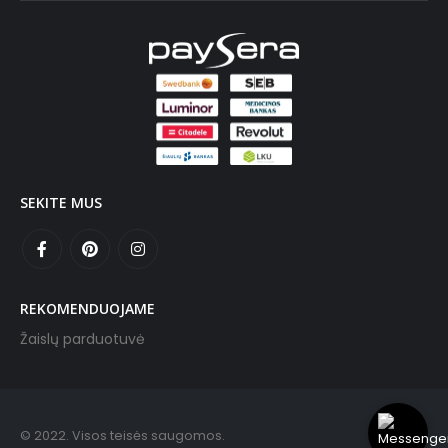
SEKITE MUS
REKOMENDUOJAME
Žaislų parduotuvė
© 2022. Visos teisės saugomos.