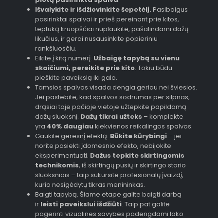
Išvalykite ir išdžiovinkite šepetėlį.
Pasibaigus
pasirinktai spalvai ir prieš pereinant prie kitos,
teptuką kruopščiai nuplaukite, pašalindami dažų
likučius, ir gerai nusausinkite popieriniu
rankšluosčiu.
Eikite į kitą numerį.
Užbaigę tapybą su vienu
skaičiumi, pereikite prie kito
. Tokiu būdu
pieškite paveikslą iki galo.
Tamsios spalvos visada dengia geriau nei šviesios.
Jei pastebite, kad spalvos sodrumas per silpnas,
drąsiai toje pačioje vietoje užtepkite papildomą
dažų sluoksnį.
Dažų tikrai užteks
– komplekte
yra
40% daugiau
kiekvienos reikalingos spalvos.
Gaukite geresnį efektą.
Būkite kūrybingi
– jei
norite pasiekti įdomesnio efekto, nebijokite
eksperimentuoti.
Dažus tepkite skirtingomis
technikomis
, iš skirtingų pusių ir skirtingo storio
sluoksniais – taip sukursite profesionalų įvaizdį,
kurio nesigėdytų tikras menininkas.
Baigti tapybą. Šiame etape galite baigti darbą
ir
leisti paveikslui išdžiūti
. Taip pat galite
pagerinti vizualines savybes padengdami lako