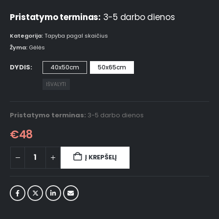
Pristatymo terminas:
3-5 darbo dienos
Kategorija:
Tapyba pagal skaičius
Žyma:
Gėlės
DYDIS
40x50cm
50x65cm
IŠVALYTI
Pristatymo terminas:
3-5 darbo dienos
€
48
Į KREPŠELĮ