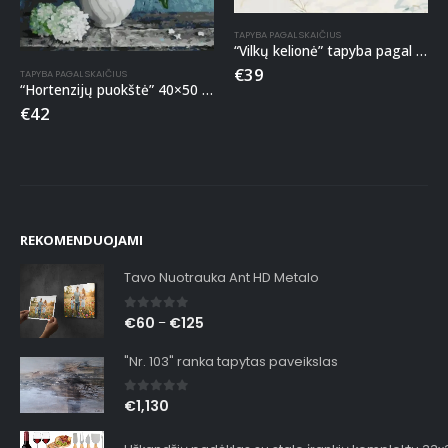
TAPYBA PAGAL SKAIČIUS
“Vilkų kelionė” tapyba pagal skaičius
€
39
TAPYBA PAGAL SKAIČIUS
“Hortenzijų puokštė” 40×50 tapyba pagal skaičius
€
42
REKOMENDUOJAMI
Tavo Nuotrauka Ant HD Metalo
0
out of 5
€
60
€
125
–
"Nr. 103" ranka tapytas paveikslas
0
out of 5
€
1,130