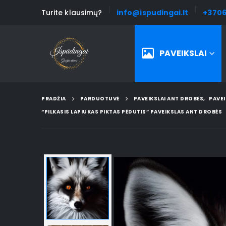
Turite klausimų?
info@ispudingai.lt
+3706
PAVEIKSLAI
PRADŽIA
PARDUOTUVĖ
PAVEIKSLAI ANT DROBĖS
,
PAVEI
“PILKASIS LAPIUKAS PIKTAS PĖDUTIS” PAVEIKSLAS ANT DROBĖS