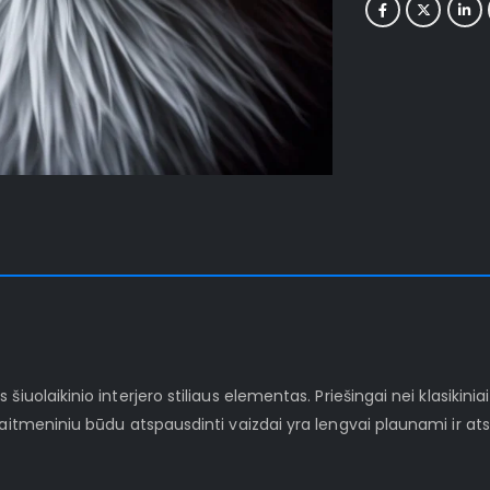
iuolaikinio interjero stiliaus elementas. Priešingai nei klasikinia
kaitmeniniu būdu atspausdinti vaizdai yra lengvai plaunami ir at