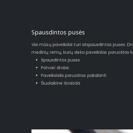
Spausdintos pusės
Visi mūsų paveikslai turi atspausdintas puses. D
medinių rėmų, kurių dėka paveikslas paruoštas ka
Spausdintos pusės
Patvari drobė
Paveikslėlis paruoštas pakabinti
Šiuolaikinė išvaizda