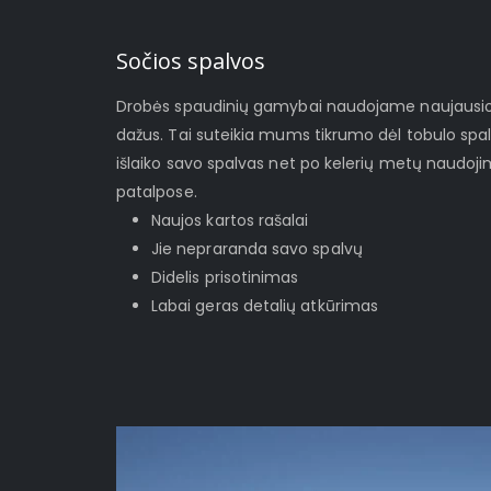
Sočios spalvos
Drobės spaudinių gamybai naudojame naujausios 
dažus. Tai suteikia mums tikrumo dėl tobulo spa
išlaiko savo spalvas net po kelerių metų naudoj
patalpose.
Naujos kartos rašalai
Jie nepraranda savo spalvų
Didelis prisotinimas
Labai geras detalių atkūrimas