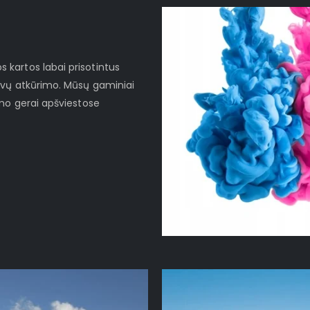
kartos labai prisotintus
lvų atkūrimo. Mūsų gaminiai
imo gerai apšviestose