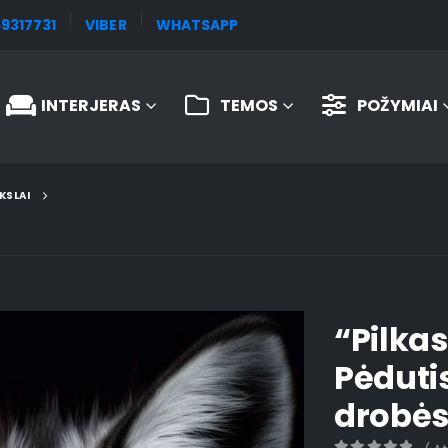
9317731
VIBER
WHATSAPP
INTERJERAS
TEMOS
POŽYMIAI
KSLAI
“Pilkas
Pėduti
drobė