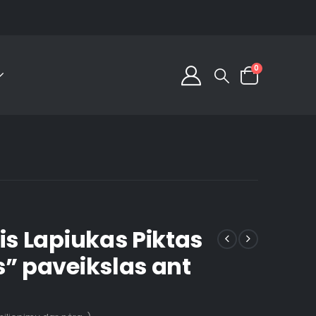
0
is Lapiukas Piktas
s” paveikslas ant
s