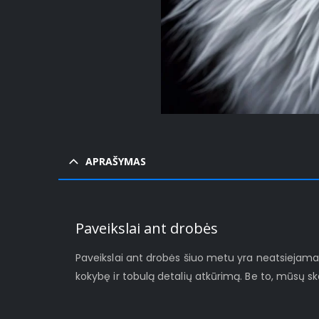
APRAŠYMAS
Paveikslai ant drobės
Paveikslai ant drobės šiuo metu yra neatsiejamas š
kokybę ir tobulą detalių atkūrimą. Be to, mūsų s