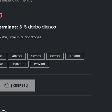
tsiliepimų dar nėra. )
5
erminas:
3-5 darbo dienos
kslai
,
Paveikslai ant drobės
30
40x60
50x70
60x90
70x100
20
100x150
120x180
Į KREPŠELĮ