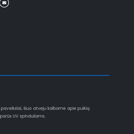
i paveikslai, šiuo atveju kalbame apie puikią
sparūs UV spinduliams.