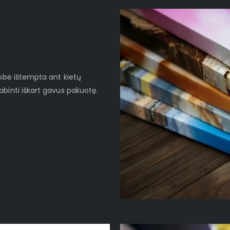
robė ištempta ant kietų
binti iškart gavus pakuotę.