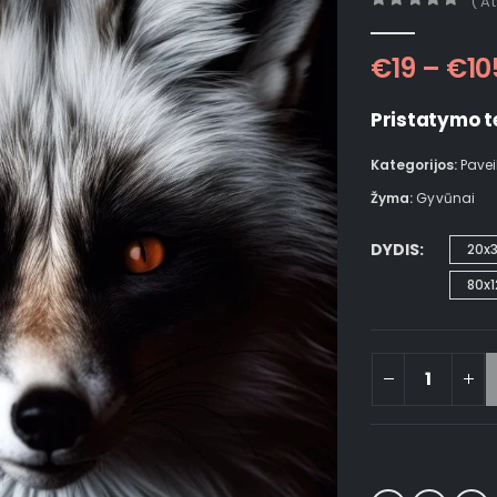
( A
0
out of 5
€
19
–
€
10
Pristatymo t
Kategorijos:
Pavei
Žyma:
Gyvūnai
DYDIS
20x
80x1