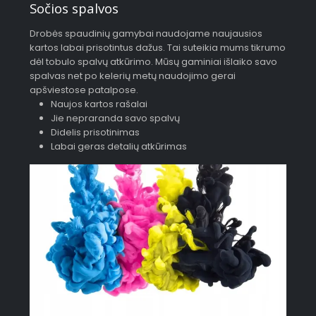
Sočios spalvos
Drobės spaudinių gamybai naudojame naujausios
kartos labai prisotintus dažus. Tai suteikia mums tikrumo
dėl tobulo spalvų atkūrimo. Mūsų gaminiai išlaiko savo
spalvas net po kelerių metų naudojimo gerai
apšviestose patalpose.
Naujos kartos rašalai
Jie nepraranda savo spalvų
Didelis prisotinimas
Labai geras detalių atkūrimas