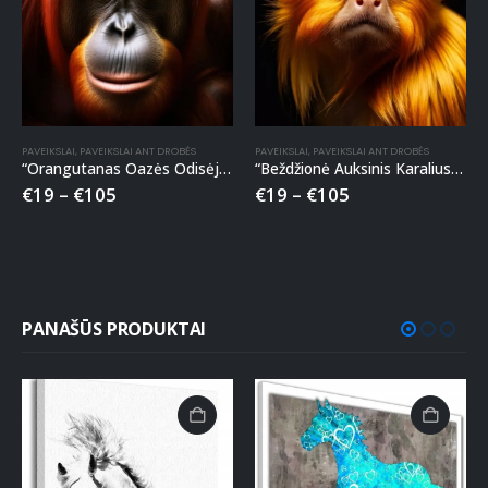
PAVEIKSLAI
,
PAVEIKSLAI ANT DROBĖS
PAVEIKSLAI
,
PAVEIKSLAI ANT DROBĖS
“Orangutanas Oazės Odisėjas” paveikslas ant drobės
“Beždžionė Auksinis Karalius” paveikslas ant drobės
€
19
–
€
105
€
19
–
€
105
PANAŠŪS PRODUKTAI