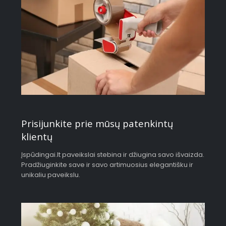
Prisijunkite prie mūsų patenkintų
klientų
Įspūdingai.lt paveikslai stebina ir džiugina savo išvaizda.
Pradžiuginkite save ir savo artimuosius elegantišku ir
unikaliu paveikslu.