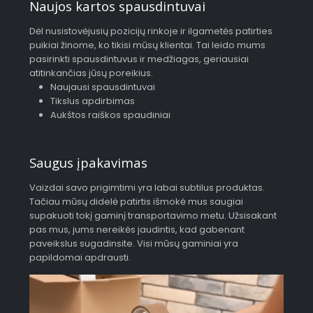
Naujos kartos spausdintuvai
Dėl nusistovėjusių pozicijų rinkoje ir ilgametės patirties
puikiai žinome, ko tikisi mūsų klientai. Tai leido mums
pasirinkti spausdintuvus ir medžiagas, geriausiai
atitinkančias jūsų poreikius.
Naujausi spausdintuvai
Tikslus apdirbimas
Aukštos raiškos spaudiniai
Saugus įpakavimas
Vaizdai savo prigimtimi yra labai subtilus produktas.
Tačiau mūsų didelė patirtis išmokė mus saugiai
supakuoti tokį gaminį transportavimo metu. Užsisakant
pas mus, jums nereikės jaudintis, kad gabenant
paveikslus sugadinsite. Visi mūsų gaminiai yra
papildomai apdrausti.