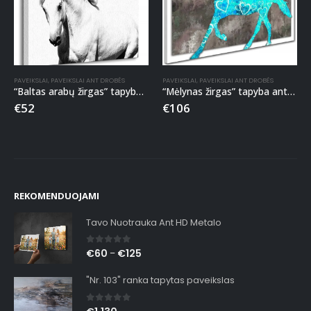
PAVEIKSLAI
,
PAVEIKSLAI ANT DROBĖS
PAVEIKSLAI
,
PAVEIKSLAI ANT DROBĖS
“Baltas arabų žirgas” tapyba ant drobės
“Mėlynas žirgas” tapyba ant drobės
€
52
€
106
REKOMENDUOJAMI
Tavo Nuotrauka Ant HD Metalo
0
out of 5
€
60
€
125
–
"Nr. 103" ranka tapytas paveikslas
0
out of 5