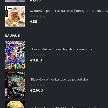
€
1,130
Užkandžių padėklas su stalo įrankių komplektu 33
0
out of 5
€
88
NAUJAUSI
"Jonas Mekas" ranka tapytas paveikslas
0
out of 5
€
3,100
"Blue Horse" ranka tapytas paveikslas
0
out of 5
€
2,500