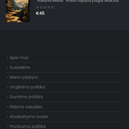
"Auksinis kelias" 40x50 tapyba pagal skaičius
0
out of 5
€
45
Apie mus
Susisiekite
Mano paskyra
Grąžinimo politika
Siuntimo politika
Pirkimo taisyklės
Atsiskaitymo būdai
Privatumo politika