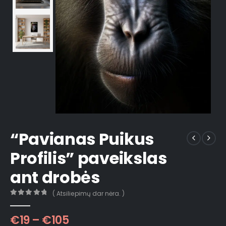
“Pavianas Puikus
Profilis” paveikslas
ant drobės
( Atsiliepimų dar nėra. )
0
out of 5
€
19
–
€
105