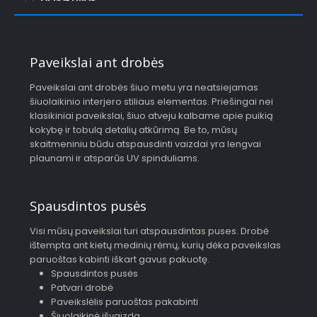
Paveikslai ant drobės
Paveikslai ant drobės šiuo metu yra neatsiejamas
šiuolaikinio interjero stiliaus elementas. Priešingai nei
klasikiniai paveikslai, šiuo atveju kalbame apie puikią
kokybę ir tobulą detalių atkūrimą. Be to, mūsų
skaitmeniniu būdu atspausdinti vaizdai yra lengvai
plaunami ir atsparūs UV spinduliams.
Spausdintos pusės
Visi mūsų paveikslai turi atspausdintas puses. Drobė
ištempta ant kietų medinių rėmų, kurių dėka paveikslas
paruoštas kabinti iškart gavus pakuotę.
Spausdintos pusės
Patvari drobė
Paveikslėlis paruoštas pakabinti
Šiuolaikinė išvaizda