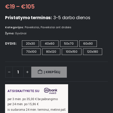
€
19
–
€
105
Pristatymo terminas:
3-5 darbo dienos
Kategorijos:
Paveikslai
,
Paveikslai ant drobės
Žyma:
Gyvūnai
DYDIS
20x30
40x60
50x70
60x90
70x100
80x120
100x150
120x180
Į KREPŠELĮ
ATSISKAITYKITE SU
per
3
mėn. po
35,00
€ be pabrangimo
per 24 mėn. po
15,86
€
ma 24 mėn. terminui, metinė palūkanų norma –
13,9
%, sutarties sudarymo mokesti