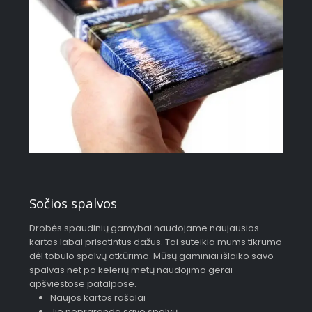
Sočios spalvos
Drobės spaudinių gamybai naudojame naujausios
kartos labai prisotintus dažus. Tai suteikia mums tikrumo
dėl tobulo spalvų atkūrimo. Mūsų gaminiai išlaiko savo
spalvas net po kelerių metų naudojimo gerai
apšviestose patalpose.
Naujos kartos rašalai
Jie nepraranda savo spalvų