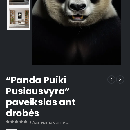
“Panda Puiki
Pusiausvyra”
paveikslas ant
drobės
( Atsiliepimų dar nėra. )
0
out of 5