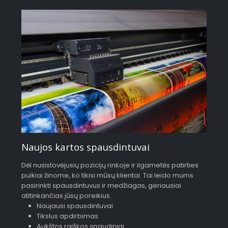
Naujos kartos spausdintuvai
Dėl nusistovėjusių pozicijų rinkoje ir ilgametės patirties
puikiai žinome, ko tikisi mūsų klientai. Tai leido mums
pasirinkti spausdintuvus ir medžiagas, geriausiai
atitinkančias jūsų poreikius.
Naujausi spausdintuvai
Tikslus apdirbimas
Aukštos raiškos spaudiniai