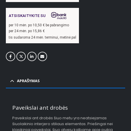
ATSISKAITYKITE SU
per
10
mėn. po
10,50
€ be pabrangimo
per 24 mėn. po
15,86
€
oma 24 mėn. terminui, metinė palūkanų norma –
13,9
%, sutarties sudarymo mokest
APRAŠYMAS
Paveikslai ant drobės
Paveikslai ant drobės šiuo metu yra neatsiejamas
šiuolaikinio interjero stiliaus elementas. Priešingai nei
klasikiniai paveikslai, šiuo atveju kalbame apie puikią