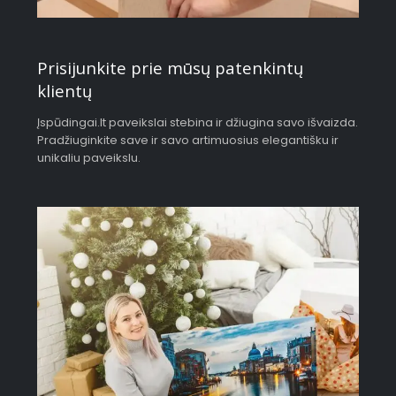
Prisijunkite prie mūsų patenkintų
klientų
Įspūdingai.lt paveikslai stebina ir džiugina savo išvaizda.
Pradžiuginkite save ir savo artimuosius elegantišku ir
unikaliu paveikslu.