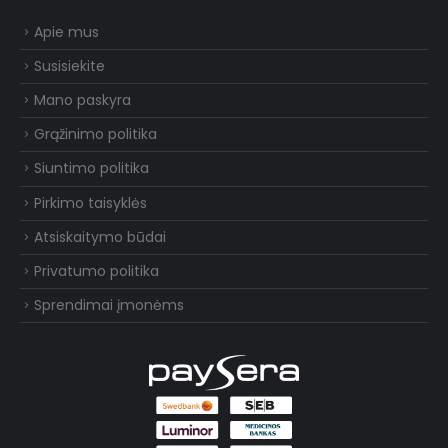
Apie mus
Susisiekite
Mano paskyra
Grąžinimo politika
Siuntimo politika
Pirkimo taisyklės
Atsiskaitymo būdai
Privatumo politika
Sprendimai įmonėms