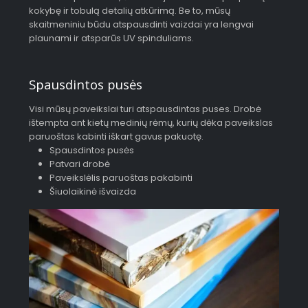
kokybę ir tobulą detalių atkūrimą. Be to, mūsų
skaitmeniniu būdu atspausdinti vaizdai yra lengvai
plaunami ir atsparūs UV spinduliams.
Spausdintos pusės
Visi mūsų paveikslai turi atspausdintas puses. Drobė
ištempta ant kietų medinių rėmų, kurių dėka paveikslas
paruoštas kabinti iškart gavus pakuotę.
Spausdintos pusės
Patvari drobė
Paveikslėlis paruoštas pakabinti
Šiuolaikinė išvaizda