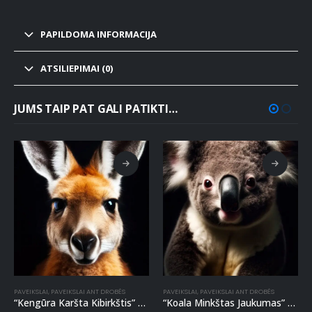
PAPILDOMA INFORMACIJA
ATSILIEPIMAI (0)
JUMS TAIP PAT GALI PATIKTI…
PAVEIKSLAI
,
PAVEIKSLAI ANT DROBĖS
PAVEIKSLAI
,
PAVEIKSLAI ANT DROBĖS
“Kengūra Karšta Kibirkštis” paveikslas ant drobės
“Koala Minkštas Jaukumas” paveikslas ant drobės