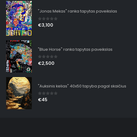
"Jonas Mekas" ranka tapytas paveikslas
0
out of 5
€
3,100
"Blue Horse" ranka tapytas paveikslas
0
out of 5
€
2,500
"Auksinis kelias" 40x50 tapyba pagal skaičius
0
out of 5
€
45