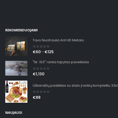
REKOMENDUOJAMI
Tavo Nuotrauka Ant HD Metalo
0
out of 5
€
60
€
125
–
"Nr. 103" ranka tapytas paveikslas
0
out of 5
€
1,130
Užkandžių padėklas su stalo įrankių komplektu 33
0
out of 5
€
88
NAUJAUSI