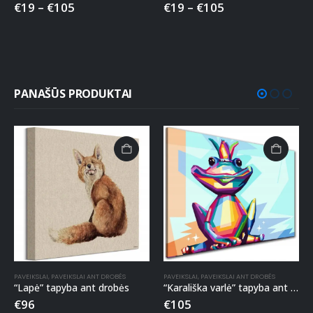
€
19
–
€
105
€
19
–
€
105
PANAŠŪS PRODUKTAI
PAVEIKSLAI
,
PAVEIKSLAI ANT DROBĖS
PAVEIKSLAI
,
PAVEIKSLAI ANT DROBĖS
“Lapė” tapyba ant drobės
“Karališka varlė” tapyba ant drobės
€
96
€
105