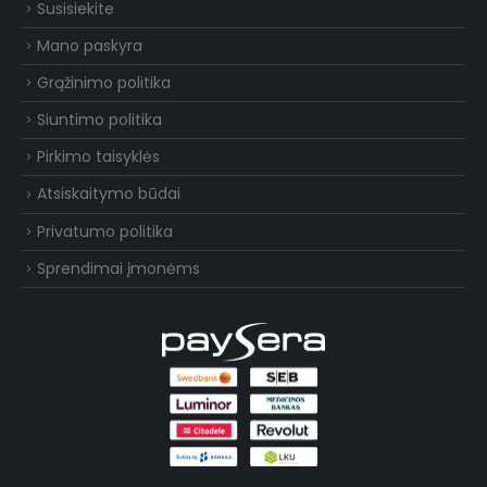
Susisiekite
Mano paskyra
Grąžinimo politika
Siuntimo politika
Pirkimo taisyklės
Atsiskaitymo būdai
Privatumo politika
Sprendimai įmonėms