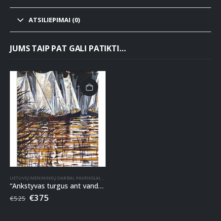
ATSILIEPIMAI (0)
JUMS TAIP PAT GALI PATIKTI…
LIETUVIŲ MENININKŲ DARBAI
,
PAVEIKSLAI
,
RANKA TAPYTI PAVEIKSLAI
“Ankstyvas turgus ant vandens” ranka tapytas paveikslas
€
375
€
525