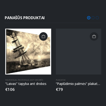
PANAŠŪS PRODUKTAI
PAVEIKSLAI
,
PAVEIKSLAI ANT DROBĖS
PLAKATAI
“Laivas” tapyba ant drobės
“Paplūdimio palmės” plakatų rinkinys
€
106
€
79