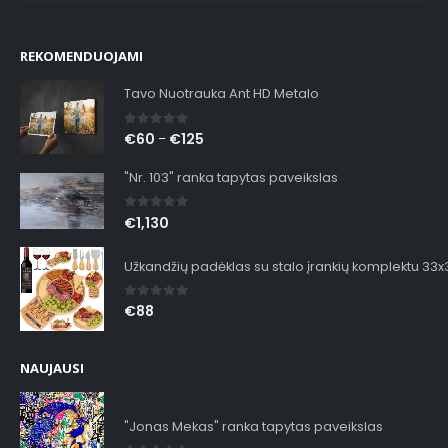
REKOMENDUOJAMI
Tavo Nuotrauka Ant HD Metalo
0
out of 5
€
60
€
125
–
"Nr. 103" ranka tapytas paveikslas
0
out of 5
€
1,130
Užkandžių padėklas su stalo įrankių komplektu 33
0
out of 5
€
88
NAUJAUSI
"Jonas Mekas" ranka tapytas paveikslas