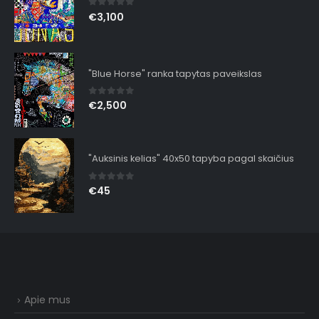
0
out of 5
€
3,100
"Blue Horse" ranka tapytas paveikslas
0
out of 5
€
2,500
"Auksinis kelias" 40x50 tapyba pagal skaičius
0
out of 5
€
45
Apie mus