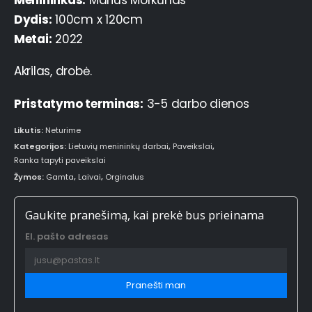
Dydis:
100cm x 120cm
Metai:
2022
Akrilas, drobė.
Pristatymo terminas:
3-5 darbo dienos
Likutis:
Neturime
Kategorijos:
Lietuvių menininkų darbai
,
Paveikslai
,
Ranka tapyti paveikslai
Žymos:
Gamta
,
Laivai
,
Orginalus
Gaukite pranešimą, kai prekė bus prieinama
El. pašto adresas
Pranešti man