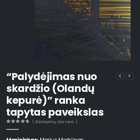
“Palydėjimas nuo
skardžio (Olandų
kepurė)” ranka
tapytas paveikslas
( Atsiliepimų dar nėra. )
0
out of 5
Menininkas:
Marius Morkūnas