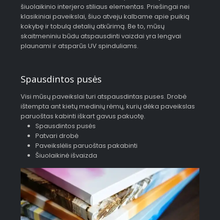
šiuolaikinio interjero stiliaus elementas. Priešingai nei
klasikiniai paveikslai, šiuo atveju kalbame apie puikią
kokybę ir tobulą detalių atkūrimą. Be to, mūsų
skaitmeniniu būdu atspausdinti vaizdai yra lengvai
plaunami ir atsparūs UV spinduliams.
Spausdintos pusės
Visi mūsų paveikslai turi atspausdintas puses. Drobė
ištempta ant kietų medinių rėmų, kurių dėka paveikslas
paruoštas kabinti iškart gavus pakuotę.
Spausdintos pusės
Patvari drobė
Paveikslėlis paruoštas pakabinti
Šiuolaikinė išvaizda