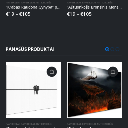
PAVEIKSLAI
,
PAVEIKSLAI ANT DROBĖS
PAVEIKSLAI
,
PAVEIKSLAI ANT DROBĖS
“Krabas Raudona Gynyba” paveikslas ant drobės
“Aštuonkojis Bronzinis Monstras” paveikslas ant drobės
€
19
–
€
105
€
19
–
€
105
PANAŠŪS PRODUKTAI
PAVEIKSLAI
,
PAVEIKSLAI ANT DROBĖS
PAVEIKSLAI
,
PAVEIKSLAI ANT DROBĖS