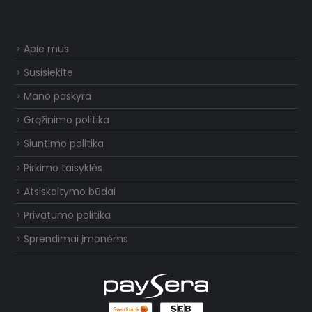
Apie mus
Susisiekite
Mano paskyra
Grąžinimo politika
Siuntimo politika
Pirkimo taisyklės
Atsiskaitymo būdai
Privatumo politika
Sprendimai įmonėms