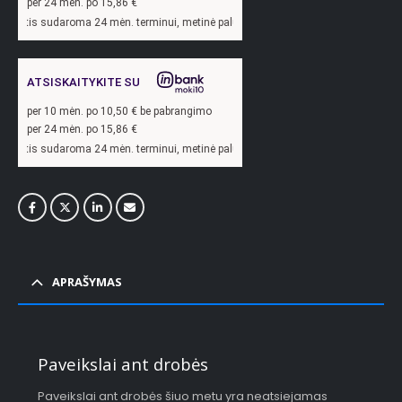
per 24 mėn. po
15,86
€
ma 24 mėn. terminui, metinė palūkanų norma –
13,9
%, sutarties sudarymo mokesti
ATSISKAITYKITE SU
per
10
mėn. po
10,50
€ be pabrangimo
per 24 mėn. po
15,86
€
ma 24 mėn. terminui, metinė palūkanų norma –
13,9
%, sutarties sudarymo mokesti
APRAŠYMAS
Paveikslai ant drobės
Paveikslai ant drobės šiuo metu yra neatsiejamas