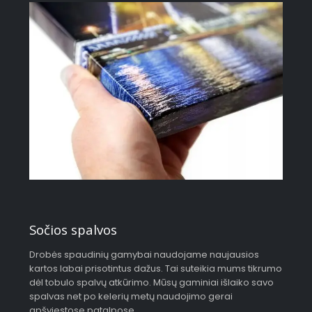
Sočios spalvos
Drobės spaudinių gamybai naudojame naujausios
kartos labai prisotintus dažus. Tai suteikia mums tikrumo
dėl tobulo spalvų atkūrimo. Mūsų gaminiai išlaiko savo
spalvas net po kelerių metų naudojimo gerai
apšviestose patalpose.