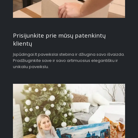
Prisijunkite prie mūsų patenkintų
klientų
Įspūdingai.lt paveikslai stebina ir džiugina savo išvaizda.
Pradžiuginkite save ir savo artimuosius elegantišku ir
unikaliu paveikslu.