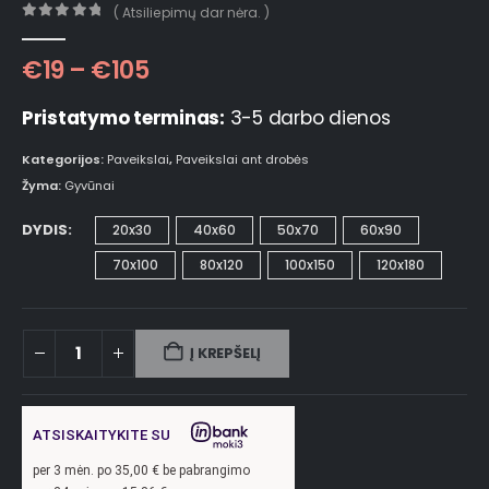
( Atsiliepimų dar nėra. )
0
out of 5
€
19
–
€
105
Pristatymo terminas:
3-5 darbo dienos
Kategorijos:
Paveikslai
,
Paveikslai ant drobės
Žyma:
Gyvūnai
DYDIS
20x30
40x60
50x70
60x90
70x100
80x120
100x150
120x180
Į KREPŠELĮ
ATSISKAITYKITE SU
per
3
mėn. po
35,00
€ be pabrangimo