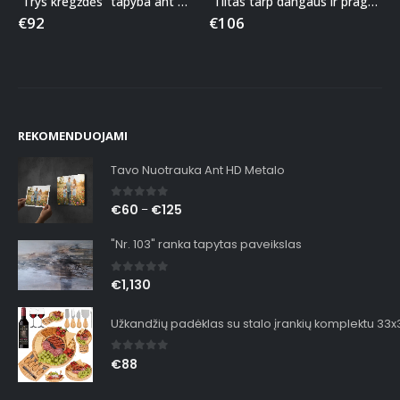
“Trys kregždės” tapyba ant drobės
“Tiltas tarp dangaus ir pragaro” tapyba ant drobės
€
92
€
106
REKOMENDUOJAMI
Tavo Nuotrauka Ant HD Metalo
0
out of 5
€
60
€
125
–
"Nr. 103" ranka tapytas paveikslas
0
out of 5
€
1,130
Užkandžių padėklas su stalo įrankių komplektu 33
0
out of 5
€
88