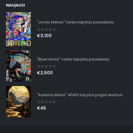
NAUJAUSI
"Jonas Mekas" ranka tapytas paveikslas
0
out of 5
€
3,100
"Blue Horse" ranka tapytas paveikslas
0
out of 5
€
2,500
"Auksinis kelias" 40x50 tapyba pagal skaičius
0
out of 5
€
45