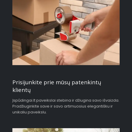
Prisijunkite prie mūsų patenkintų
klientų
Įspūdingai.lt paveikslai stebina ir džiugina savo išvaizda.
Pradžiuginkite save ir savo artimuosius elegantišku ir
unikaliu paveikslu.