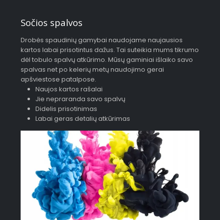
Sočios spalvos
Drobės spaudinių gamybai naudojame naujausios
kartos labai prisotintus dažus. Tai suteikia mums tikrumo
dėl tobulo spalvų atkūrimo. Mūsų gaminiai išlaiko savo
spalvas net po kelerių metų naudojimo gerai
apšviestose patalpose.
Naujos kartos rašalai
Jie nepraranda savo spalvų
Didelis prisotinimas
Labai geras detalių atkūrimas