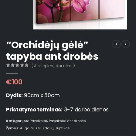
“Orchidėjų gėlė”
tapyba ant drobės
( Atsiliepimų dar nėra. )
0
out of 5
€
100
Dydis:
90cm x 80cm
Pristatymo terminas:
3-7 darbo dienos
Kategorijos:
Paveikslai
,
Paveikslai ant drobės
Žymos:
Augalai
,
Kelių dalių
,
Triptikas