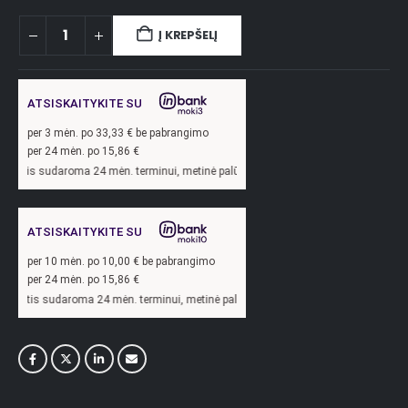
Į KREPŠELĮ
ATSISKAITYKITE SU
per
3
mėn. po
33,33
€ be pabrangimo
per 24 mėn. po
15,86
€
ma 24 mėn. terminui, metinė palūkanų norma –
13,9
%, sutarties sudarymo mokesti
ATSISKAITYKITE SU
per
10
mėn. po
10,00
€ be pabrangimo
per 24 mėn. po
15,86
€
oma 24 mėn. terminui, metinė palūkanų norma –
13,9
%, sutarties sudarymo mokest