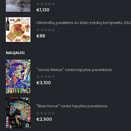
0
out of 5
€
1,130
Užkandžių padėklas su stalo įrankių komplektu 33
0
out of 5
€
88
NAUJAUSI
"Jonas Mekas" ranka tapytas paveikslas
0
out of 5
€
3,100
"Blue Horse" ranka tapytas paveikslas
0
out of 5
€
2,500