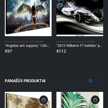
PAVEIKSLAI
,
PAVEIKSLAI ANT DROBĖS
PAVEIKSLAI
,
PAVEIKSLAI ANT DROBĖS
“Angelas ant supynių” 120cm x 80cm paveikslas ant drobės
“2015 Williams F1 bolidas” paveikslas ant drobės
€
97
€
112
PANAŠŪS PRODUKTAI