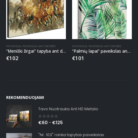
PAVEIKSLAI
,
PAVEIKSLAI ANT DROBĖS
PAVEIKSLAI
,
PAVEIKSLAI ANT DROBĖS
“Meniški žirgai” tapyba ant drobės
“Palmių lapai” paveikslas ant drobės
€
102
€
101
REKOMENDUOJAMI
Tavo Nuotrauka Ant HD Metalo
0
out of 5
€
60
€
125
–
"Nr. 103" ranka tapytas paveikslas