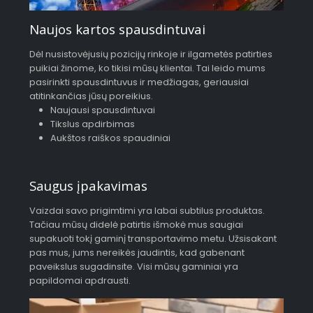
Naujos kartos spausdintuvai
Dėl nusistovėjusių pozicijų rinkoje ir ilgametės patirties
puikiai žinome, ko tikisi mūsų klientai. Tai leido mums
pasirinkti spausdintuvus ir medžiagas, geriausiai
atitinkančias jūsų poreikius.
Naujausi spausdintuvai
Tikslus apdirbimas
Aukštos raiškos spaudiniai
Saugus įpakavimas
Vaizdai savo prigimtimi yra labai subtilus produktas.
Tačiau mūsų didelė patirtis išmokė mus saugiai
supakuoti tokį gaminį transportavimo metu. Užsisakant
pas mus, jums nereikės jaudintis, kad gabenant
paveikslus sugadinsite. Visi mūsų gaminiai yra
papildomai apdrausti.