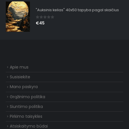
"Auksinis kelias" 40x50 tapyba pagal skaičius
0
out of 5
€
45
Apie mus
Susisiekite
Mano paskyra
Grąžinimo politika
Siuntimo politika
Pirkimo taisyklės
Atsiskaitymo būdai