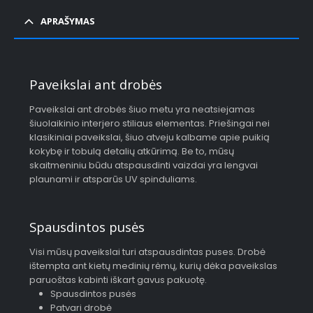
APRAŠYMAS
Paveikslai ant drobės
Paveikslai ant drobės šiuo metu yra neatsiejamas
šiuolaikinio interjero stiliaus elementas. Priešingai nei
klasikiniai paveikslai, šiuo atveju kalbame apie puikią
kokybę ir tobulą detalių atkūrimą. Be to, mūsų
skaitmeniniu būdu atspausdinti vaizdai yra lengvai
plaunami ir atsparūs UV spinduliams.
Spausdintos pusės
Visi mūsų paveikslai turi atspausdintas puses. Drobė
ištempta ant kietų medinių rėmų, kurių dėka paveikslas
paruoštas kabinti iškart gavus pakuotę.
Spausdintos pusės
Patvari drobė