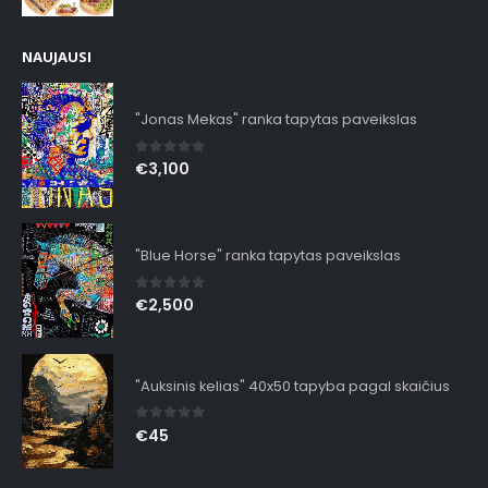
NAUJAUSI
"Jonas Mekas" ranka tapytas paveikslas
0
out of 5
€
3,100
"Blue Horse" ranka tapytas paveikslas
0
out of 5
€
2,500
"Auksinis kelias" 40x50 tapyba pagal skaičius
0
out of 5
€
45