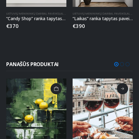
LIETUVIŲ MENININKŲ DARBAI
,
PAVEIKSLAI
,
RANKA TAPYTI PAVEIKSLAI
LIETUVIŲ MENININKŲ DARBAI
,
PAVEIKSLAI
,
RANKA
“Candy Shop” ranka tapytas paveikslas
“Laikas” ranka tapytas paveikslas
€
370
€
390
PANAŠŪS PRODUKTAI