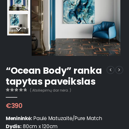
“Ocean Body” ranka
tapytas paveikslas
( Atsiliepimų dar nėra. )
0
out of 5
€
390
Menininkė:
Paulė Matuzaitė/Pure Match
Dydis:
80cm x 120cm