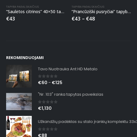
TAPYBA PAGAL SKAIČIUS
TAPYBA PAGAL SKAIČIUS
“Saulėtos citrinos” 40×50 tapyba pagal skaičius
“Prancūziški pusryčiai” tapyba pagal skaičius
€
43
€
43
–
€
48
REKOMENDUOJAMI
Tavo Nuotrauka Ant HD Metalo
0
out of 5
€
60
€
125
–
"Nr. 103" ranka tapytas paveikslas
0
out of 5
€
1,130
Užkandžių padėklas su stalo įrankių komplektu 33
0
out of 5
€
88