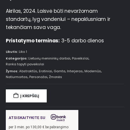
Akrilas, 2024. Laisvė būti nevaržomam
standartų, lyg vandeniui – nepaklusniam ir
tekančiam sava vaga.
Pristatymo terminas:
3-5 darbo dienos
Likutis:
Liko 1
Kategorijos:
Lietuvių menininkų darbai
,
Paveikslai
,
Ranka tapyti paveikslai
Žymos:
Abstraktūs
,
Erotiniai
,
Gamta
,
Interjeras
,
Modernūs
,
Natiurmortas
,
Personažai
,
Žmonės
Į KREPŠELĮ
ATSISKAITYKITE SU
per
3
mėn. po
130,00
€ be pabrangimo