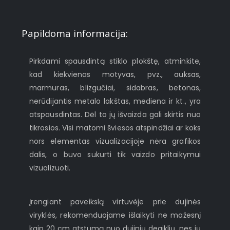
Papildoma informacija:
Pirkdami spausdintą stiklo plokštę, atminkite,
kad kiekvienas motyvas, pvz., auksas,
marmuras, blizgučiai, sidabras, betonas,
nerūdijantis metalo lakštas, mediena ir kt., yra
atspausdintas. Dėl to jų išvaizda gali skirtis nuo
tikrosios. Visi matomi šviesos atspindžiai ar koks
nors elementas vizualizacijoje nėra grafikos
dalis, o buvo sukurti tik vaizdo pritaikymui
vizualizuoti.
Įrengiant paveikslą virtuvėje prie dujinės
viryklės, rekomenduojame išlaikyti ne mažesnį
kaip 20 cm atstumą nuo dujinių degiklių, nes jų