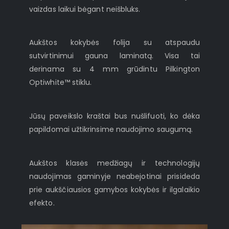
vaizdas laikui bėgant neišbluks.
Aukštos kokybės folija su atspaudu
sutvirtinimui gauna laminatą. Visa tai
derinama su 4 mm grūdintu Pilkington
Optiwhite™ stiklu.
Jūsų paveikslo kraštai bus nušlifuoti, ko dėka
papildomai užtikrinsime naudojimo saugumą.
Aukštos klasės medžiagų ir technologijų
naudojimas gaminyje neabejotinai prisideda
prie aukščiausios gamybos kokybės ir ilgalaikio
efekto.