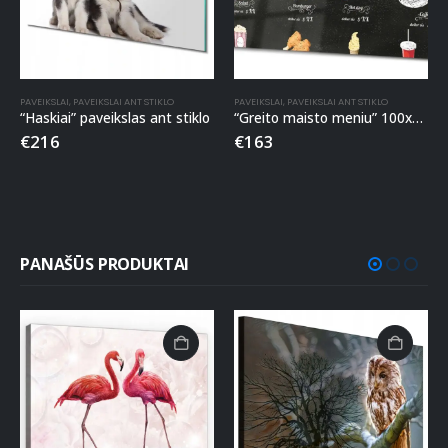
PAVEIKSLAI
,
PAVEIKSLAI ANT STIKLO
PAVEIKSLAI
,
PAVEIKSLAI ANT STIKLO
“Haskiai” paveikslas ant stiklo
“Greito maisto meniu” 100x50cm paveikslas ant stiklo
€
216
€
163
PANAŠŪS PRODUKTAI