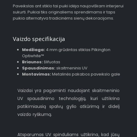
Paveikslas ant stiklo tai puiki idėja naujoviškam interjerui
sukurti. Puikiai tiks originaliems sprendimams ir taps
puikia alternatyva tradicinėms sienų dekoracijoms.
Vaizdo specifikacija
Medžiaga:
4 mm grūdintas stiklas Pilkington
Optiwhite™
Briaunos:
šlifuotas
Spausdinimas:
skaitmeninis UV
Montavimas:
Metalinės pakabos paveikslo gale
Vaizdai yra pagaminti naudojant skaitmeninio
UV spausdinimo technologiją, kuri užtikrina
patikimiausią spalvų gylio atkūrimą ir didelį
vaizdo ryškumą.
Atsparumas UV spinduliams užtikrina, kad jūsų