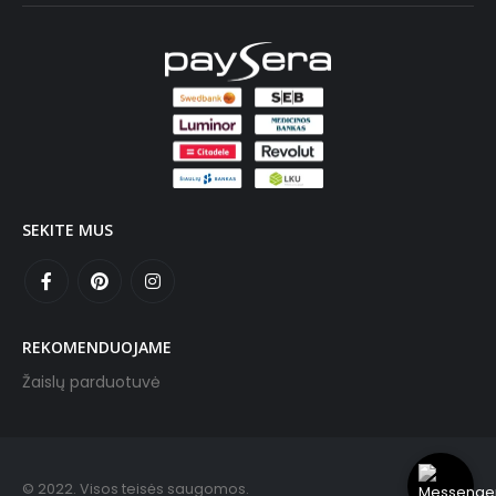
SEKITE MUS
REKOMENDUOJAME
Žaislų parduotuvė
© 2022. Visos teisės saugomos.