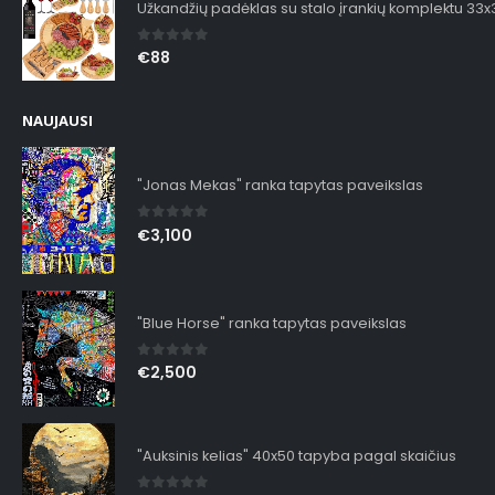
Užkandžių padėklas su stalo įrankių komplektu 33
0
out of 5
€
88
NAUJAUSI
"Jonas Mekas" ranka tapytas paveikslas
0
out of 5
€
3,100
"Blue Horse" ranka tapytas paveikslas
0
out of 5
€
2,500
"Auksinis kelias" 40x50 tapyba pagal skaičius