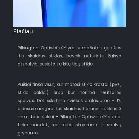
Plačiau
Pilkington Optiwhite™ yra sumažintos geležies
itin skaidrus stiklas, beveik neturintis žalsvo
atspalvio, susieto su kitų tipų stiklu.
Puikiai tinka visur, kur matosi stiklo kraštai (pvz.,
stiklo baldai) arba kur norima neutralios
spalvos. Dėl išskirtinio šviesos pralaidumo – 1%
didesnio nei įprastas skaidrus flotacinis stiklas 3
mm storio stiklui – Pilkington Optiwhite™ puikiai
tinka naudoti, kai reikia skaidrumo ir spalvų
grynumo.