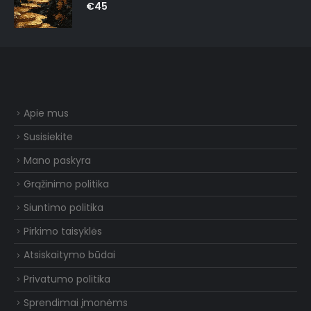
0
out of 5
€
45
Apie mus
Susisiekite
Mano paskyra
Grąžinimo politika
Siuntimo politika
Pirkimo taisyklės
Atsiskaitymo būdai
Privatumo politika
Sprendimai įmonėms