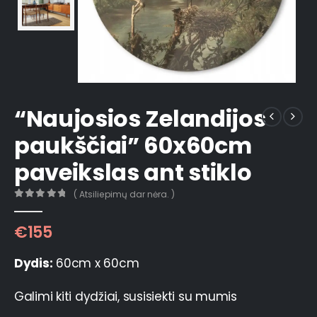
“Naujosios Zelandijos
paukščiai” 60x60cm
paveikslas ant stiklo
( Atsiliepimų dar nėra. )
0
out of 5
€
155
Dydis:
60cm x 60cm
Galimi kiti dydžiai, susisiekti su mumis