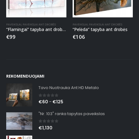
PAVEIKSLAI
,
PAVEIKSLAI ANT DROBĖS
PAVEIKSLAI
,
PAVEIKSLAI ANT DROBĖS
“Flamingai” tapyba ant drobės
“Pelėda” tapyba ant drobės
€
99
€
106
REKOMENDUOJAMI
Tavo Nuotrauka Ant HD Metalo
0
out of 5
€
60
€
125
–
"Nr. 103" ranka tapytas paveikslas
0
out of 5
€
1,130