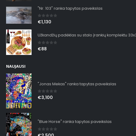
"Nr. 103" ranka tapytas paveikslas
0
out of 5
€
1,130
Užkandžių padėklas su stalo įrankių komplektu 33
0
out of 5
€
88
NAUJAUSI
"Jonas Mekas" ranka tapytas paveikslas
0
out of 5
€
3,100
"Blue Horse" ranka tapytas paveikslas
0
out of 5
€
2,500