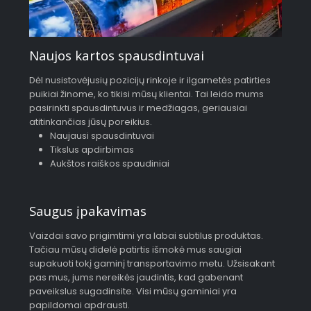
Naujos kartos spausdintuvai
Dėl nusistovėjusių pozicijų rinkoje ir ilgametės patirties
puikiai žinome, ko tikisi mūsų klientai. Tai leido mums
pasirinkti spausdintuvus ir medžiagas, geriausiai
atitinkančias jūsų poreikius.
Naujausi spausdintuvai
Tikslus apdirbimas
Aukštos raiškos spaudiniai
Saugus įpakavimas
Vaizdai savo prigimtimi yra labai subtilus produktas.
Tačiau mūsų didelė patirtis išmokė mus saugiai
supakuoti tokį gaminį transportavimo metu. Užsisakant
pas mus, jums nereikės jaudintis, kad gabenant
paveikslus sugadinsite. Visi mūsų gaminiai yra
papildomai apdrausti.