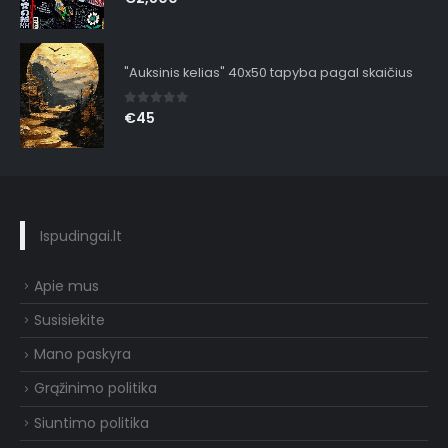
"Auksinis kelias" 40x50 tapyba pagal skaičius
0
out of 5
€
45
Ispudingai.lt
Apie mus
Susisiekite
Mano paskyra
Grąžinimo politika
Siuntimo politika