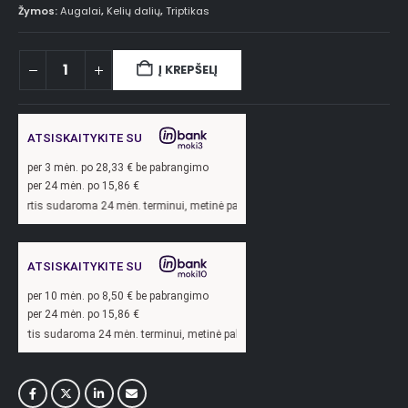
Žymos:
Augalai
,
Kelių dalių
,
Triptikas
Į KREPŠELĮ
ATSISKAITYKITE SU
per
3
mėn. po
28,33
€ be pabrangimo
per 24 mėn. po
15,86
€
roma 24 mėn. terminui, metinė palūkanų norma –
13,9
%, sutarties sudarymo mokes
ATSISKAITYKITE SU
per
10
mėn. po
8,50
€ be pabrangimo
per 24 mėn. po
15,86
€
roma 24 mėn. terminui, metinė palūkanų norma –
13,9
%, sutarties sudarymo mokes