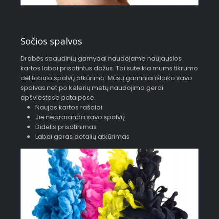
Sočios spalvos
Drobės spaudinių gamybai naudojame naujausios
kartos labai prisotintus dažus. Tai suteikia mums tikrumo
dėl tobulo spalvų atkūrimo. Mūsų gaminiai išlaiko savo
spalvas net po kelerių metų naudojimo gerai
apšviestose patalpose.
Naujos kartos rašalai
Jie nepraranda savo spalvų
Didelis prisotinimas
Labai geras detalių atkūrimas