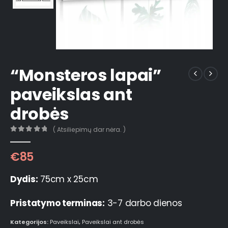
“Monsteros lapai”
paveikslas ant
drobės
( Atsiliepimų dar nėra. )
0
out of 5
€
85
Dydis:
75cm x 25cm
Pristatymo terminas:
3-7 darbo dienos
Kategorijos:
Paveikslai
,
Paveikslai ant drobės