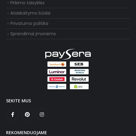
Pirkimo taisyklės
Atsiskaitymo būdai
Privatumo politika
Sprendimai įmonėms
SEKITE MUS
REKOMENDUOJAME