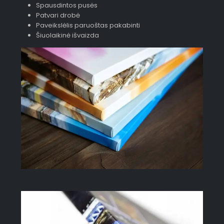
Spausdintos pusės
Patvari drobė
Paveikslėlis paruoštas pakabinti
Šiuolaikinė išvaizda