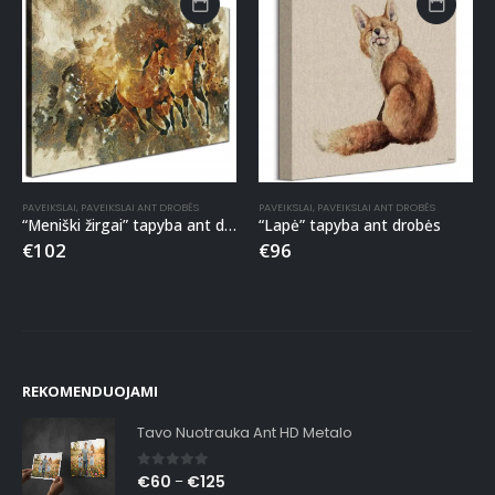
PAVEIKSLAI
,
PAVEIKSLAI ANT DROBĖS
PAVEIKSLAI
,
PAVEIKSLAI ANT DROBĖS
“Meniški žirgai” tapyba ant drobės
“Lapė” tapyba ant drobės
€
102
€
96
REKOMENDUOJAMI
Tavo Nuotrauka Ant HD Metalo
0
out of 5
€
60
€
125
–