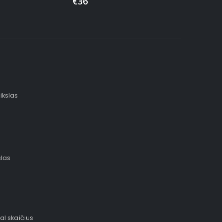
€
36
ikslas
slas
al skaičius