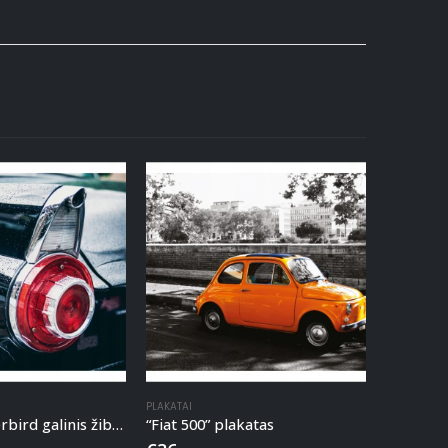
PLAKATAI
“Ford Thunderbird galinis žibintas” plakatas
“Fiat 500” plakatas