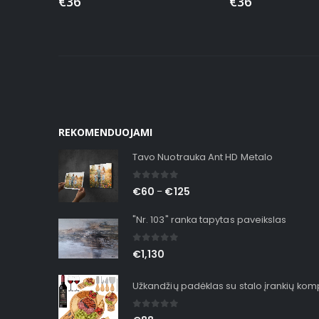
€
36
€
36
REKOMENDUOJAMI
Tavo Nuotrauka Ant HD Metalo
0
out of 5
€
60
€
125
–
"Nr. 103" ranka tapytas paveikslas
0
out of 5
€
1,130
Užkandžių padėklas su stalo įrankių ko
0
out of 5