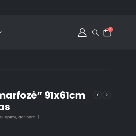
0
arfozė” 91x61cm
as
tsiliepimų dar nėra. )