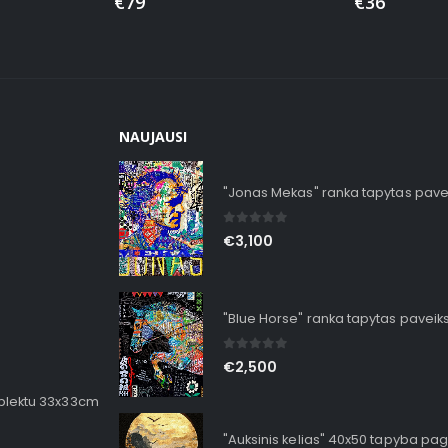
€
79
€
36
NAUJAUSI
"Jonas Mekas" ranka tapytas pave
0
out of 5
€
3,100
"Blue Horse" ranka tapytas paveik
0
out of 5
€
2,500
mplektu 33x33cm
"Auksinis kelias" 40x50 tapyba pag