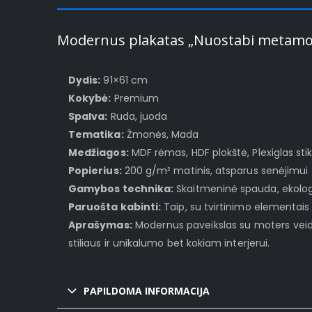
Modernus plakatas „Nuostabi metamor
Dydis:
91×61 cm
Kokybė:
Premium
Spalva:
Ruda, juoda
Tematika:
Žmonės, Mada
Medžiagos:
MDF rėmas, HDF plokštė, Plexiglas stik
Popierius:
200 g/m² matinis, atsparus senėjimui
Gamybos technika:
Skaitmeninė spauda, ekologi
Paruošta kabinti:
Taip, su tvirtinimo elementais
Aprašymas:
Modernus paveikslas su moters veidu 
stiliaus ir unikalumo bet kokiam interjerui.
PAPILDOMA INFORMACIJA