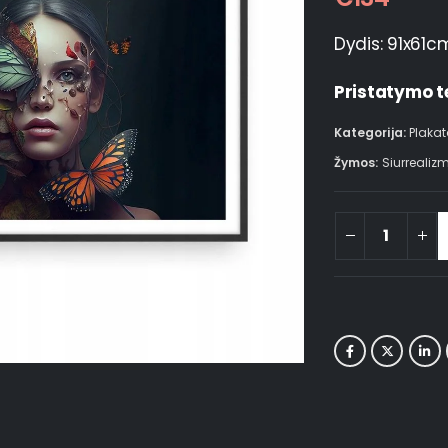
Dydis: 91x61c
Pristatymo t
Kategorija:
Plakat
Žymos:
Siurrealiz