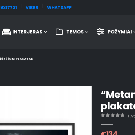
9317731
VIBER
WHATSAPP
INTERJERAS
TEMOS
POŽYMIAI
91X61CM PLAKATAS
“Metam
plakat
( A
0
out of 5
€
134