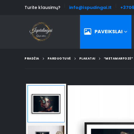
Turite klausimų?
info@ispudingai.lt
+3706
PAVEIKSLAI
PRADŽIA
PARDUOTUVĖ
PLAKATAI
“METAMARFOZĖ” 