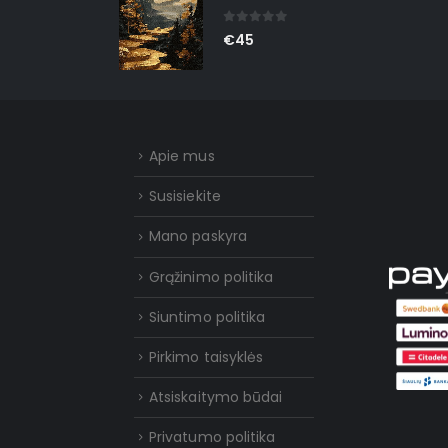
0
out of 5
€
45
Apie mus
Susisiekite
Mano paskyra
Grąžinimo politika
Siuntimo politika
Pirkimo taisyklės
Atsiskaitymo būdai
Privatumo politika