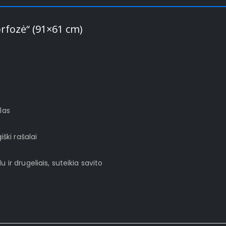
fozė“ (91×61 cm)
las
ški rašalai
ir drugeliais, suteikia savito