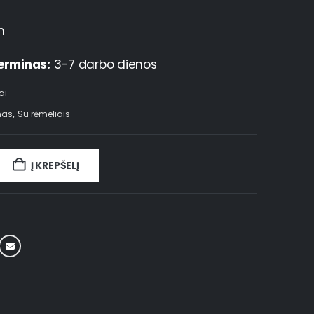
m
erminas:
3-7 darbo dienos
ai
mas
,
Su rėmeliais
Į KREPŠELĮ