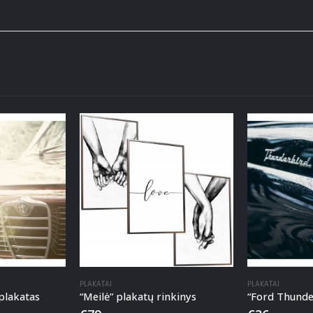
PLAKATAI
PLAKATAI
plakatas
“Meilė” plakatų rinkinys