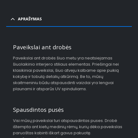
APRAŠYMAS
Paveikslai ant drobės
Paveikslai ant drobės šiuo metu yra neatsiejamas
šiuolaikinio interjero stiliaus elementas. Priešingai nei
klasikiniai paveikslai, šiuo atveju kalbame apie puikią
kokybę ir tobulą detalių atkūrimą. Be to, mūsų
skaitmeniniu būdu atspausdinti vaizdai yra lengvai
plaunami ir atsparūs UV spinduliams.
Spausdintos pusės
Visi mūsų paveikslai turi atspausdintas puses. Drobė
ištempta ant kietų medinių rėmų, kurių dėka paveikslas
paruoštas kabinti iškart gavus pakuotę.