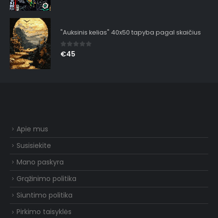
"Auksinis kelias" 40x50 tapyba pagal skaičius
0
out of 5
€
45
Apie mus
Susisiekite
Mano paskyra
Grąžinimo politika
Siuntimo politika
Pirkimo taisyklės