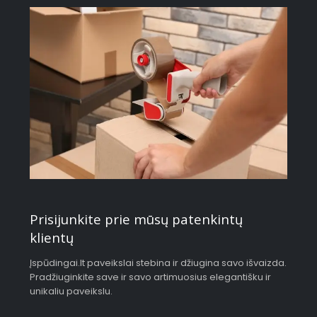
Prisijunkite prie mūsų patenkintų
klientų
Įspūdingai.lt paveikslai stebina ir džiugina savo išvaizda.
Pradžiuginkite save ir savo artimuosius elegantišku ir
unikaliu paveikslu.