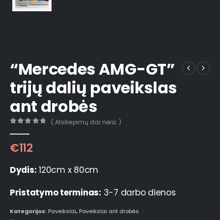
“Mercedes AMG-GT”
trijų dalių paveikslas
ant drobės
( Atsiliepimų dar nėra. )
0
out of 5
€
112
Dydis:
120cm x 80cm
Pristatymo terminas:
3-7 darbo dienos
Kategorijos:
Paveikslai
,
Paveikslai ant drobės