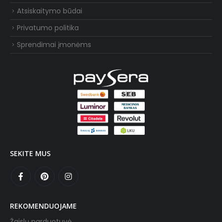
Atsiskaitymo būdai
Privatumo politika
Sprendimai įmonėms
SEKITE MUS
REKOMENDUOJAME
Žaislų parduotuvė