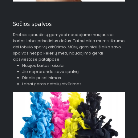
Sočios spalvos
Drobės spaudinių gamybai naudojame naujausios
kartos labai prisotintus dažus. Tai suteikia mums tikrumo
dėl tobulo spalvų atkūrimo. Mūsų gaminiai išlaiko savo
spalvas net po kelerių metų naudojimo gerai
apšviestose patalpose.
Naujos kartos rašalai
Jie nepraranda savo spalvų
Didelis prisotinimas
Labai geras detalių atkūrimas