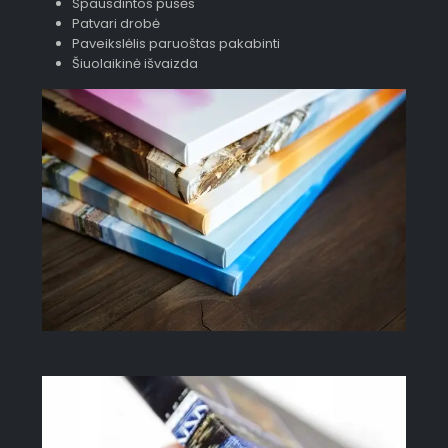
Spausdintos pusės
Patvari drobė
Paveikslėlis paruoštas pakabinti
Šiuolaikinė išvaizda