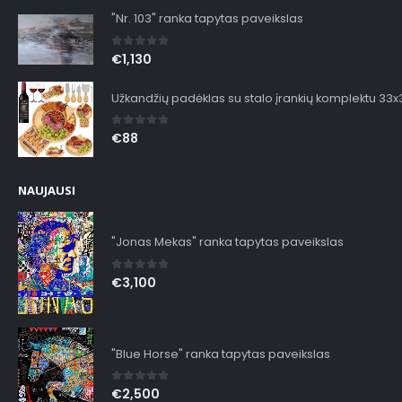
"Nr. 103" ranka tapytas paveikslas
0
out of 5
€
1,130
Užkandžių padėklas su stalo įrankių komplektu 33
0
out of 5
€
88
NAUJAUSI
"Jonas Mekas" ranka tapytas paveikslas
0
out of 5
€
3,100
"Blue Horse" ranka tapytas paveikslas
0
out of 5
€
2,500