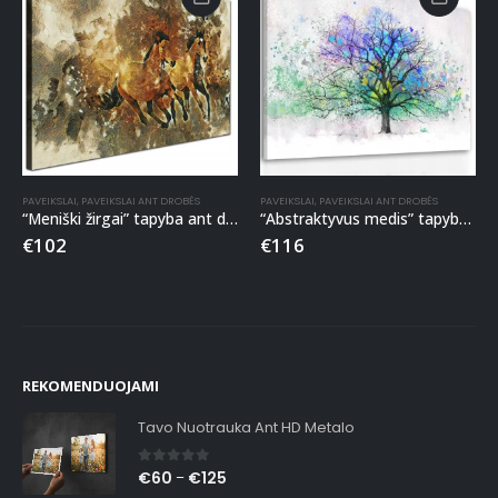
PAVEIKSLAI
,
PAVEIKSLAI ANT DROBĖS
PAVEIKSLAI
,
PAVEIKSLAI ANT DROBĖS
“Meniški žirgai” tapyba ant drobės
“Abstraktyvus medis” tapyba ant drobės
€
102
€
116
REKOMENDUOJAMI
Tavo Nuotrauka Ant HD Metalo
0
out of 5
€
60
€
125
–