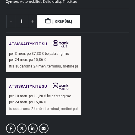
Žymos:
Automobiliai
,
Kelių dalių
,
Triptikas
Į KREPŠELĮ
ATSISKAITYKITE SU
per
3
mėn. po
37,33
€ be pabrangimo
per 24 mėn. po
15,86
€
roma 24 mėn. terminui, metinė palūkanų norma –
13,9
%, sutarties sudarymo mokes
ATSISKAITYKITE SU
per
10
mėn. po
11,20
€ be pabrangimo
per 24 mėn. po
15,86
€
oma 24 mėn. terminui, metinė palūkanų norma –
13,9
%, sutarties sudarymo mokest