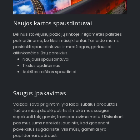
Naujos kartos spausdintuvai
Dėl nusistovėjusių pozicijų rinkoje ir ilgametės patirties
puikiai žinome, ko tikisi mūsų klientai. Tai leido mums
pasirinkti spausdintuvus ir medžiagas, geriausiai
atitinkančias jūsų poreikius.
Naujausi spausdintuvai
Tikslus apdirbimas
Aukštos raiškos spaudiniai
Saugus įpakavimas
Vaizdai savo prigimtimi yra labai subtilus produktas.
Tačiau mūsų didelė patirtis išmokė mus saugiai
supakuoti tokį gaminį transportavimo metu. Užsisakant
pas mus, jums nereikės jaudintis, kad gabenant
paveikslus sugadinsite. Visi mūsų gaminiai yra
papildomai apdrausti.