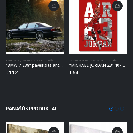
PAVEIKSLAI
,
PAVEIKSLAI ANT DROBĖS
PAVEIKSLAI
,
PAVEIKSLAI ANT DROBĖS
“BMW 7 E38” paveikslas ant drobės
“MICHAEL JORDAN 23” 40×60 paveikslas ant drobės
€
112
€
64
PANAŠŪS PRODUKTAI