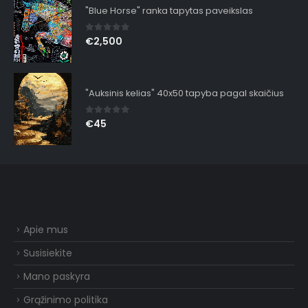
"Blue Horse" ranka tapytas paveikslas
0
out of 5
€
2,500
"Auksinis kelias" 40x50 tapyba pagal skaičius
0
out of 5
€
45
Apie mus
Susisiekite
Mano paskyra
Grąžinimo politika