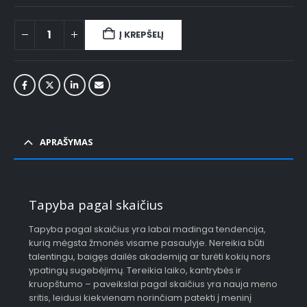
Į KREPŠELĮ
APRAŠYMAS
Tapyba pagal skaičius
Tapyba pagal skaičius yra labai madinga tendencija,
kurią mėgsta žmonės visame pasaulyje. Nereikia būti
talentingu, baigęs dailės akademiją ar turėti kokių nors
ypatingų sugebėjimų. Tereikia laiko, kantrybės ir
kruopštumo – paveikslai pagal skaičius yra nauja meno
sritis, leidusi kiekvienam norinčiam patekti į meninį