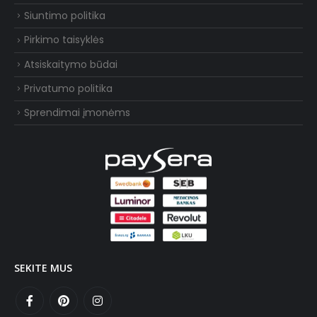
Siuntimo politika
Pirkimo taisyklės
Atsiskaitymo būdai
Privatumo politika
Sprendimai įmonėms
SEKITE MUS