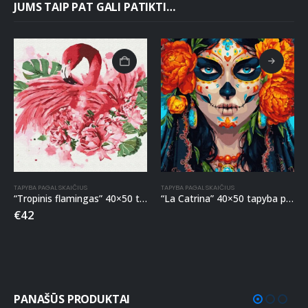
JUMS TAIP PAT GALI PATIKTI…
TAPYBA PAGAL SKAIČIUS
TAPYBA PAGAL SKAIČIUS
“Tropinis flamingas” 40×50 tapyba pagal skaičius
“La Catrina” 40×50 tapyba pagal skaičius
€
42
PANAŠŪS PRODUKTAI