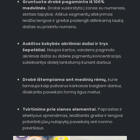
Gruntuota drobė pagaminta iš 100%
medvilnės.
Drobė suskirstyta į zonas su numeriais,
skirtais tapybai. Aiškus segmentų atskyrimas
leidžia lengvai ir greitai padengti atitinkamą lauką
dažais su priskirtu numeriu.
Aukštos kokybės akriliniai dažai ir trys
šepetėliai.
Naujos kartos, vandens pagrindo
akriliniai dažai su didele pigmentų koncentracija,
suteikiantys didelį lankstumą kuriant darbus.
Drobė ištempiama ant medinių rėmų,
kurie
tarnauja kaip patvarus karkasas baigtam darbui,
išlaikantis paveikslo formą ilgus metus.
Tvirtinimo prie sienos elementai.
Paprastas ir
efektyvus sprendimas, leidžiantis greitai ir lengvai
pritvirtinti jūsų nutapytą paveikslą ant norimo
paviršiaus.