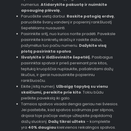
numerius.
Atidarykite pakuotę ir nuimkite
apsauginę plėvelę.
Paruoškite vietą darbui.
Raskite patogią erdvę
,
paruoškite švarų vandenį ir popierinį rankšluostį
šepetėliams nusausinti.
Pasirinkite sritį, nuo kurios norite pradėti. Paveiksle
pasirinkite konkretų skaičių ir raskite dažus,
pažymėtus tuo pačiu numeriu.
Dažykite visą
plotą pasirinkta spalva
.
Išvalykite ir išdžiovinkite šepetėlį.
Pasibaigus
pasirinktai spalvai ir prieš pereinant prie kitos,
teptuką kruopščiai nuplaukite, pašalindami dažų
likučius, ir gerai nusausinkite popieriniu
rankšluosčiu.
Eikite į kitą numerį.
Užbaigę tapybą su vienu
skaičiumi, pereikite prie kito
. Tokiu būdu
pieškite paveikslą iki galo.
Tamsios spalvos visada dengia geriau nei šviesios.
Jei pastebite, kad spalvos sodrumas per silpnas,
drąsiai toje pačioje vietoje užtepkite papildomą
dažų sluoksnį.
Dažų tikrai užteks
– komplekte
yra
40% daugiau
kiekvienos reikalingos spalvos.