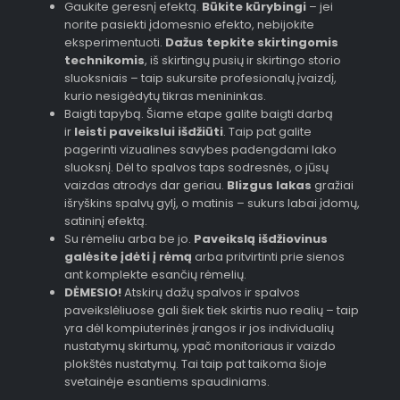
Gaukite geresnį efektą.
Būkite kūrybingi
– jei
norite pasiekti įdomesnio efekto, nebijokite
eksperimentuoti.
Dažus tepkite skirtingomis
technikomis
, iš skirtingų pusių ir skirtingo storio
sluoksniais – taip sukursite profesionalų įvaizdį,
kurio nesigėdytų tikras menininkas.
Baigti tapybą. Šiame etape galite baigti darbą
ir
leisti paveikslui išdžiūti
. Taip pat galite
pagerinti vizualines savybes padengdami lako
sluoksnį. Dėl to spalvos taps sodresnės, o jūsų
vaizdas atrodys dar geriau.
Blizgus lakas
gražiai
išryškins spalvų gylį, o matinis – sukurs labai įdomų,
satininį efektą.
Su rėmeliu arba be jo.
Paveikslą išdžiovinus
galėsite įdėti į rėmą
arba pritvirtinti prie sienos
ant komplekte esančių rėmelių.
DĖMESIO!
Atskirų dažų spalvos ir spalvos
paveikslėliuose gali šiek tiek skirtis nuo realių – taip
yra dėl kompiuterinės įrangos ir jos individualių
nustatymų skirtumų, ypač monitoriaus ir vaizdo
plokštės nustatymų. Tai taip pat taikoma šioje
svetainėje esantiems spaudiniams.