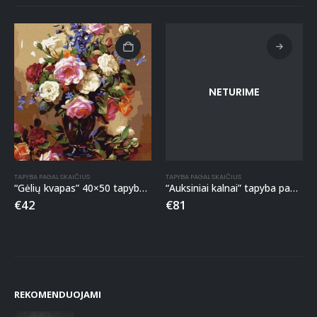
NETURIME
TAPYBA PAGAL SKAIČIUS
TAPYBA PAGAL SKAIČIUS
“Gėlių kvapas” 40×50 tapyba pagal skaičius
“Auksiniai kalnai” tapyba pagal skaičius
€
42
€
81
REKOMENDUOJAMI