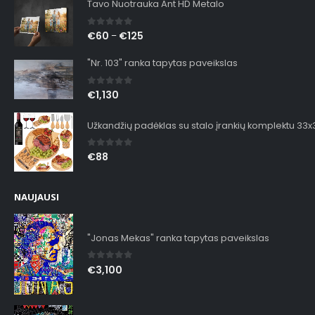
Tavo Nuotrauka Ant HD Metalo
0
out of 5
€
60
€
125
–
"Nr. 103" ranka tapytas paveikslas
0
out of 5
€
1,130
Užkandžių padėklas su stalo įrankių komplektu 33
0
out of 5
€
88
NAUJAUSI
"Jonas Mekas" ranka tapytas paveikslas
0
out of 5
€
3,100