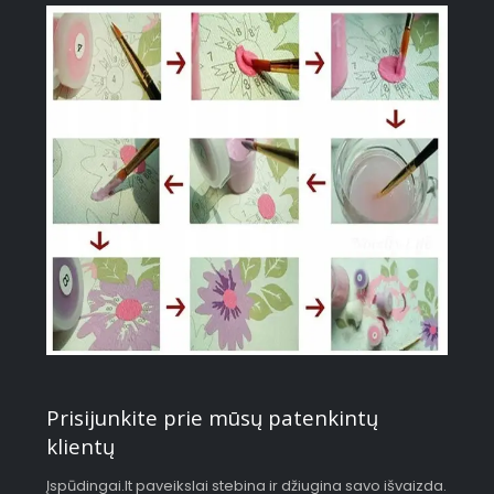
Prisijunkite prie mūsų patenkintų
klientų
Įspūdingai.lt paveikslai stebina ir džiugina savo išvaizda.