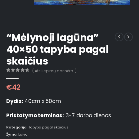
“Mėlynoji lagūna”
40×50 tapyba pagal
skaičius
( Atsiliepimų dar nėra. )
0
out of 5
€
42
Dydis:
40cm x 50cm
Pristatymo terminas:
3-7 darbo dienos
Kategorija:
Tapyba pagal skaičius
Žyma:
Laivai