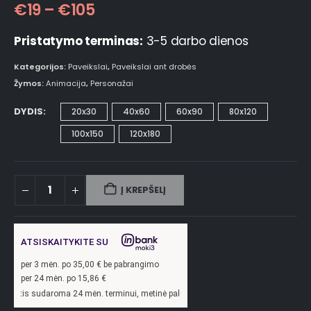
€
19
–
€
105
Pristatymo terminas:
3-5 darbo dienos
Kategorijos:
Paveikslai
,
Paveikslai ant drobės
Žymos:
Animacija
,
Personažai
DYDIS
20x30
40x60
60x90
80x120
100x150
120x180
Į KREPŠELĮ
ATSISKAITYKITE SU
per
3
mėn. po
35,00
€ be pabrangimo
per 24 mėn. po
15,86
€
ma 24 mėn. terminui, metinė palūkanų norma –
13,9
%, sutarties sudarymo mokestis