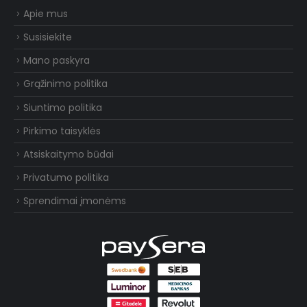
Apie mus
Susisiekite
Mano paskyra
Grąžinimo politika
Siuntimo politika
Pirkimo taisyklės
Atsiskaitymo būdai
Privatumo politika
Sprendimai įmonėms