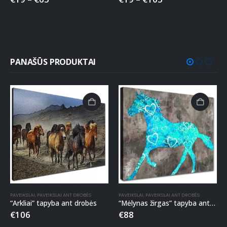
PANAŠŪS PRODUKTAI
PAVEIKSLAI
,
PAVEIKSLAI ANT DROBĖS
PAVEIKSLAI
,
PAVEIKSLAI ANT DROBĖS
“Arkliai” tapyba ant drobės
“Mėlynas žirgas” tapyba ant drobės
€
106
€
88