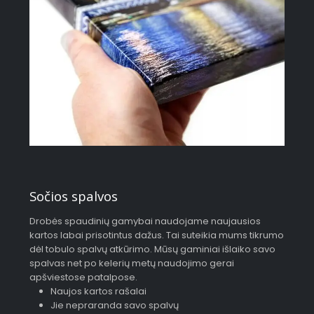
Sočios spalvos
Drobės spaudinių gamybai naudojame naujausios
kartos labai prisotintus dažus. Tai suteikia mums tikrumo
dėl tobulo spalvų atkūrimo. Mūsų gaminiai išlaiko savo
spalvas net po kelerių metų naudojimo gerai
apšviestose patalpose.
Naujos kartos rašalai
Jie nepraranda savo spalvų