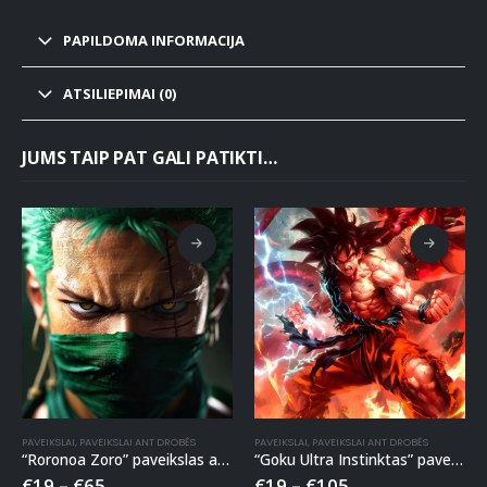
PAPILDOMA INFORMACIJA
ATSILIEPIMAI (0)
JUMS TAIP PAT GALI PATIKTI…
PAVEIKSLAI
,
PAVEIKSLAI ANT DROBĖS
PAVEIKSLAI
,
PAVEIKSLAI ANT DROBĖS
“Roronoa Zoro” paveikslas ant drobės
“Goku Ultra Instinktas” paveikslas ant drobės
€
19
–
€
65
€
19
–
€
105