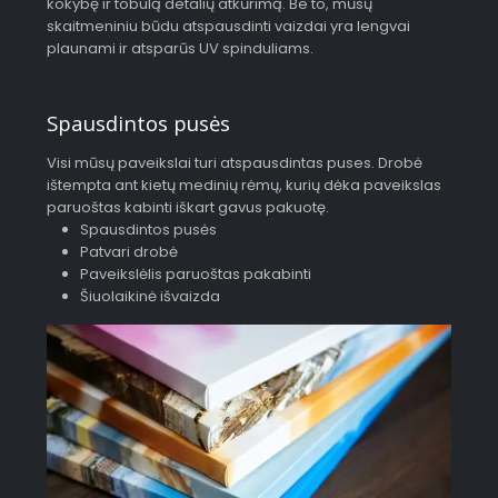
kokybę ir tobulą detalių atkūrimą. Be to, mūsų
skaitmeniniu būdu atspausdinti vaizdai yra lengvai
plaunami ir atsparūs UV spinduliams.
Spausdintos pusės
Visi mūsų paveikslai turi atspausdintas puses. Drobė
ištempta ant kietų medinių rėmų, kurių dėka paveikslas
paruoštas kabinti iškart gavus pakuotę.
Spausdintos pusės
Patvari drobė
Paveikslėlis paruoštas pakabinti
Šiuolaikinė išvaizda