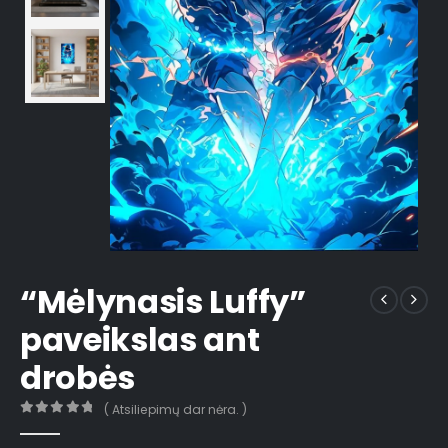
“Mėlynasis Luffy”
paveikslas ant
drobės
( Atsiliepimų dar nėra. )
0
out of 5