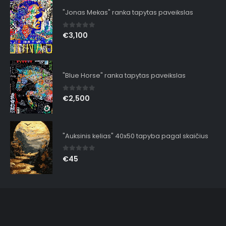
"Jonas Mekas" ranka tapytas paveikslas
0
out of 5
€
3,100
"Blue Horse" ranka tapytas paveikslas
0
out of 5
€
2,500
"Auksinis kelias" 40x50 tapyba pagal skaičius
0
out of 5
€
45