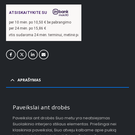
ATSISKAITYKITE SU
per
10
mėn. po
10,50
€ be pabrangimo
per 24 mėn. po
15,86
€
oma 24 mėn. terminui, metinė palūkanų norma –
13,9
%, sutarties sudarymo mokest
APRAŠYMAS
Paveikslai ant drobės
Paveikslai ant drobės šiuo metu yra neatsiejamas
šiuolaikinio interjero stiliaus elementas. Priešingai nei
klasikiniai paveikslai, šiuo atveju kalbame apie puikią