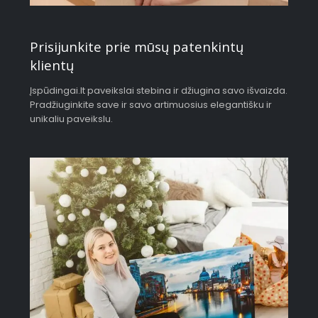
Prisijunkite prie mūsų patenkintų
klientų
Įspūdingai.lt paveikslai stebina ir džiugina savo išvaizda.
Pradžiuginkite save ir savo artimuosius elegantišku ir
unikaliu paveikslu.