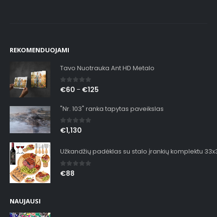
REKOMENDUOJAMI
Tavo Nuotrauka Ant HD Metalo
0
out of 5
€
60
€
125
–
"Nr. 103" ranka tapytas paveikslas
0
out of 5
€
1,130
Užkandžių padėklas su stalo įrankių komplektu 33
0
out of 5
€
88
NAUJAUSI