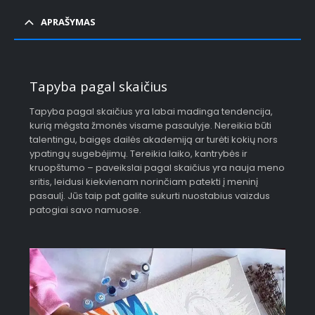
APRAŠYMAS
Tapyba pagal skaičius
Tapyba pagal skaičius yra labai madinga tendencija,
kurią mėgsta žmonės visame pasaulyje. Nereikia būti
talentingu, baigęs dailės akademiją ar turėti kokių nors
ypatingų sugebėjimų. Tereikia laiko, kantrybės ir
kruopštumo – paveikslai pagal skaičius yra nauja meno
sritis, leidusi kiekvienam norinčiam patekti į meninį
pasaulį. Jūs taip pat galite sukurti nuostabius vaizdus
patogiai savo namuose.