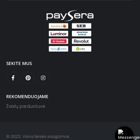
SEKITE MUS
REKOMENDUOJAME
Žaislų parduotuvė
© 2022. Visos teisės saugomos.