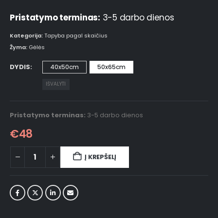
Pristatymo terminas:
3-5 darbo dienos
Kategorija:
Tapyba pagal skaičius
Žyma:
Gėlės
DYDIS
40x50cm
50x65cm
IŠVALYTI
Pristatymo terminas:
3-5 darbo dienos
€
48
Į KREPŠELĮ