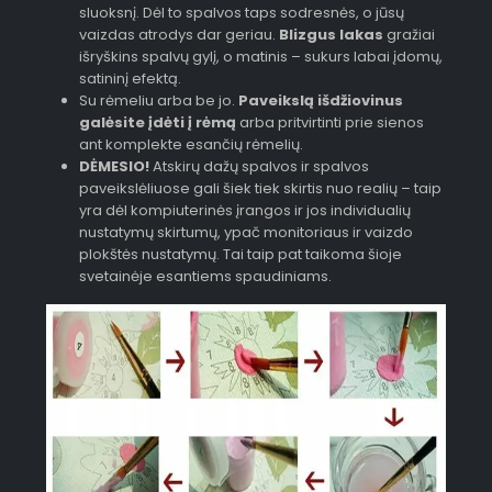
sluoksnį. Dėl to spalvos taps sodresnės, o jūsų
vaizdas atrodys dar geriau.
Blizgus lakas
gražiai
išryškins spalvų gylį, o matinis – sukurs labai įdomų,
satininį efektą.
Su rėmeliu arba be jo.
Paveikslą išdžiovinus
galėsite įdėti į rėmą
arba pritvirtinti prie sienos
ant komplekte esančių rėmelių.
DĖMESIO!
Atskirų dažų spalvos ir spalvos
paveikslėliuose gali šiek tiek skirtis nuo realių – taip
yra dėl kompiuterinės įrangos ir jos individualių
nustatymų skirtumų, ypač monitoriaus ir vaizdo
plokštės nustatymų. Tai taip pat taikoma šioje
svetainėje esantiems spaudiniams.