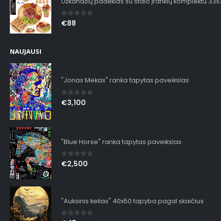
Užkandžių padėklas su stalo įrankių komplektu 33
0
out of 5
€
88
NAUJAUSI
"Jonas Mekas" ranka tapytas paveikslas
0
out of 5
€
3,100
"Blue Horse" ranka tapytas paveikslas
0
out of 5
€
2,500
"Auksinis kelias" 40x50 tapyba pagal skaičius
0
out of 5