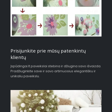
Prisijunkite prie mūsų patenkintų
klientų
Įspūdingai.lt paveikslai stebina ir džiugina savo išvaizda.
Pradžiuginkite save ir savo artimuosius elegantišku ir
unikaliu paveikslu.