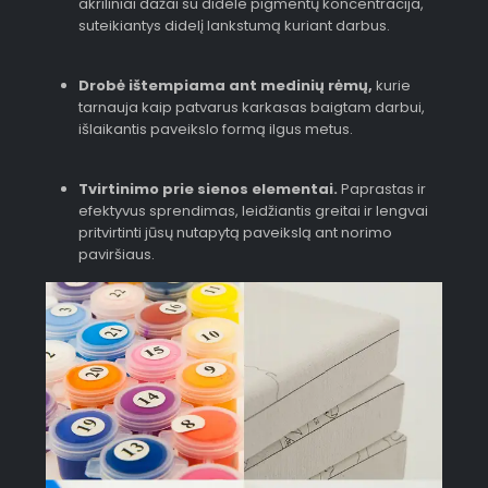
akriliniai dažai su didele pigmentų koncentracija,
suteikiantys didelį lankstumą kuriant darbus.
Drobė ištempiama ant medinių rėmų,
kurie
tarnauja kaip patvarus karkasas baigtam darbui,
išlaikantis paveikslo formą ilgus metus.
Tvirtinimo prie sienos elementai.
Paprastas ir
efektyvus sprendimas, leidžiantis greitai ir lengvai
pritvirtinti jūsų nutapytą paveikslą ant norimo
paviršiaus.