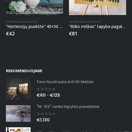
TAPYBA PAGAL SKAIČIUS
TAPYBA PAGAL SKAIČIUS
“Hortenzijų puokštė” 40×50 tapyba pagal skaičius
“Rūko miškas” tapyba pagal skaičius
€
42
€
81
REKOMENDUOJAMI
Tavo Nuotrauka Ant HD Metalo
0
out of 5
€
60
€
125
–
"Nr. 103" ranka tapytas paveikslas
0
out of 5
€
1,130