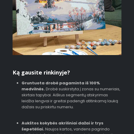
Ką gausite rinkinyje?
Gruntuota drobė pagaminta iš 100%
medvilnės.
Drobė suskirstyta į zonas su numeriais,
skirtais tapybai. Aiškus segmentų atskyrimas
leidžia lengvai ir greitai padengti atitinkamą lauką
dažais su priskirtu numeriu.
Aukštos kokybės akriliniai dažai ir trys
šepetėliai.
Naujos kartos, vandens pagrindo