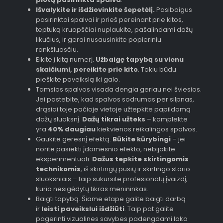
Išvalykite ir išdžiovinkite šepetėlį.
Pasibaigus
pasirinktai spalvai ir prieš pereinant prie kitos,
teptuką kruopščiai nuplaukite, pašalindami dažų
likučius, ir gerai nusausinkite popieriniu
rankšluosčiu.
Eikite į kitą numerį.
Užbaigę tapybą su vienu
skaičiumi, pereikite prie kito
. Tokiu būdu
pieškite paveikslą iki galo.
Tamsios spalvos visada dengia geriau nei šviesios.
Jei pastebite, kad spalvos sodrumas per silpnas,
drąsiai toje pačioje vietoje užtepkite papildomą
dažų sluoksnį.
Dažų tikrai užteks
– komplekte
yra
40% daugiau
kiekvienos reikalingos spalvos.
Gaukite geresnį efektą.
Būkite kūrybingi
– jei
norite pasiekti įdomesnio efekto, nebijokite
eksperimentuoti.
Dažus tepkite skirtingomis
technikomis
, iš skirtingų pusių ir skirtingo storio
sluoksniais – taip sukursite profesionalų įvaizdį,
kurio nesigėdytų tikras menininkas.
Baigti tapybą. Šiame etape galite baigti darbą
ir
leisti paveikslui išdžiūti
. Taip pat galite
pagerinti vizualines savybes padengdami lako