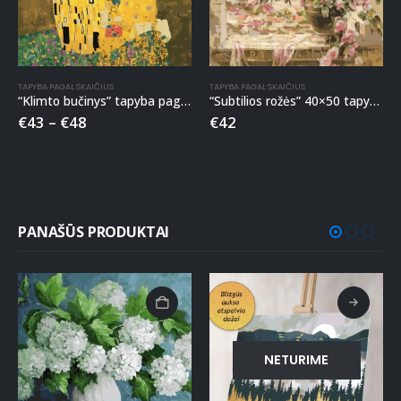
TAPYBA PAGAL SKAIČIUS
TAPYBA PAGAL SKAIČIUS
“Klimto bučinys” tapyba pagal skaičius
“Subtilios rožės” 40×50 tapyba pagal skaičius
€
43
–
€
48
€
42
PANAŠŪS PRODUKTAI
NETURIME