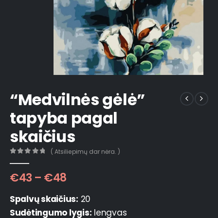
“Medvilnės gėlė”
tapyba pagal
skaičius
( Atsiliepimų dar nėra. )
0
out of 5
€
43
–
€
48
Spalvų skaičius:
20
Sudėtingumo lygis:
lengvas