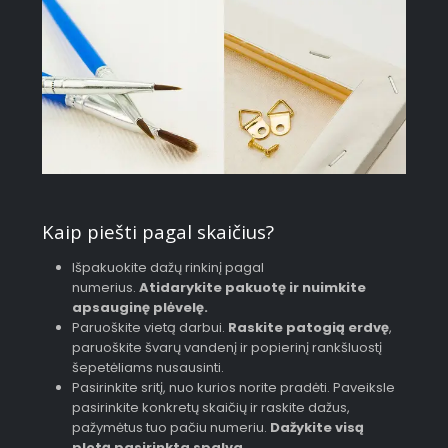
Kaip piešti pagal skaičius?
Išpakuokite dažų rinkinį pagal
numerius.
Atidarykite pakuotę ir nuimkite
apsauginę plėvelę.
Paruoškite vietą darbui.
Raskite patogią erdvę
,
paruoškite švarų vandenį ir popierinį rankšluostį
šepetėliams nusausinti.
Pasirinkite sritį, nuo kurios norite pradėti. Paveiksle
pasirinkite konkretų skaičių ir raskite dažus,
pažymėtus tuo pačiu numeriu.
Dažykite visą
plotą pasirinkta spalva
.