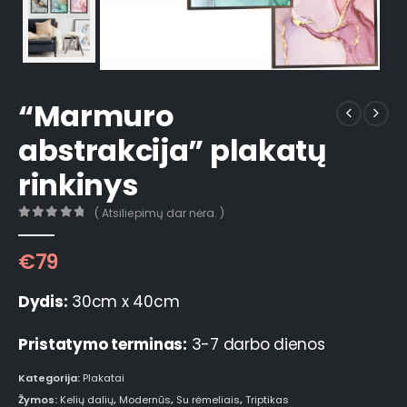
“Marmuro
abstrakcija” plakatų
rinkinys
( Atsiliepimų dar nėra. )
0
out of 5
€
79
Dydis:
30cm x 40cm
Pristatymo terminas:
3-7 darbo dienos
Kategorija:
Plakatai
Žymos:
Kelių dalių
,
Modernūs
,
Su rėmeliais
,
Triptikas