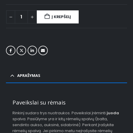
Į KREPŠELĮ
APRAŠYMAS
Paveikslai su rėmais
Rinkinį sudaro trys nuotraukos. Paveikslai įrėminti
juoda
spalva. Pasiūlyme yra ir kitų rėmelių spalvų (balta,
sendinto aukso, auksinė, sidabrinė). Perkant įrašykite
rėmelių spalvą. Jei pirkimo metu neįrašysite rėmelių