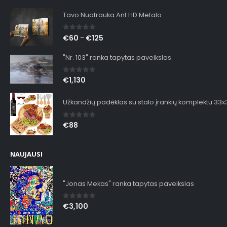
Tavo Nuotrauka Ant HD Metalo
0
out of 5
€
60
€
125
–
"Nr. 103" ranka tapytas paveikslas
0
out of 5
€
1,130
Užkandžių padėklas su stalo įrankių komplektu 33
0
out of 5
€
88
NAUJAUSI
"Jonas Mekas" ranka tapytas paveikslas
0
out of 5
€
3,100