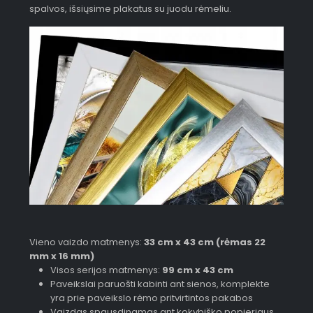
spalvos, išsiųsime plakatus su juodu rėmeliu.
Vieno vaizdo matmenys:
33 cm x 43 cm (rėmas 22
mm x 16 mm)
Visos serijos matmenys:
99 cm x 43 cm
Paveikslai paruošti kabinti ant sienos, komplekte
yra prie paveikslo rėmo pritvirtintos pakabos
Vaizdas spausdinamas ant kokybiško popieriaus,