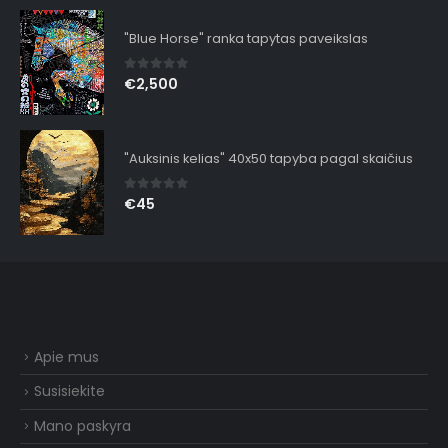
"Blue Horse" ranka tapytas paveikslas
0
out of 5
€
2,500
"Auksinis kelias" 40x50 tapyba pagal skaičius
0
out of 5
€
45
Apie mus
Susisiekite
Mano paskyra