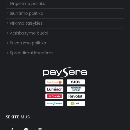
Grąžinimo politika
Siuntimo politika
Pirkimo taisyklės
Atsiskaitymo būdai
Privatumo politika
Sprendimai įmonėms
SEKITE MUS