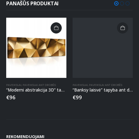
PANAŠŪS PRODUKTAI
PAVEIKSLAI
,
PAVEIKSLAI ANT DROBĖS
PAVEIKSLAI
,
PAVEIKSLAI ANT DROBĖS
“Moderni abstrakcija 3D” tapyba ant drobės
“Banksy laisvė” tapyba ant drobės
€
96
€
99
REKOMENDUOJAMI