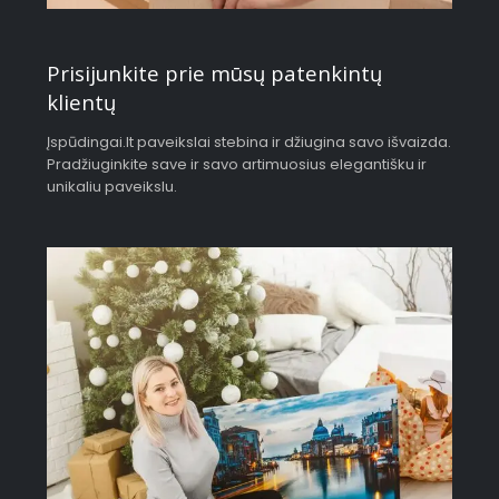
Prisijunkite prie mūsų patenkintų
klientų
Įspūdingai.lt paveikslai stebina ir džiugina savo išvaizda.
Pradžiuginkite save ir savo artimuosius elegantišku ir
unikaliu paveikslu.