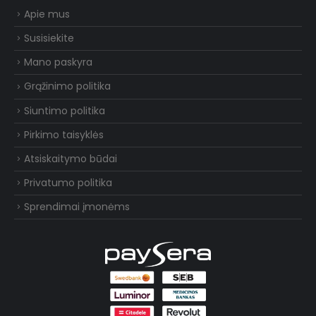
Apie mus
Susisiekite
Mano paskyra
Grąžinimo politika
Siuntimo politika
Pirkimo taisyklės
Atsiskaitymo būdai
Privatumo politika
Sprendimai įmonėms