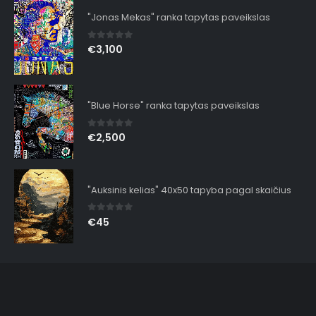
"Jonas Mekas" ranka tapytas paveikslas
0
out of 5
€
3,100
"Blue Horse" ranka tapytas paveikslas
0
out of 5
€
2,500
"Auksinis kelias" 40x50 tapyba pagal skaičius
0
out of 5
€
45