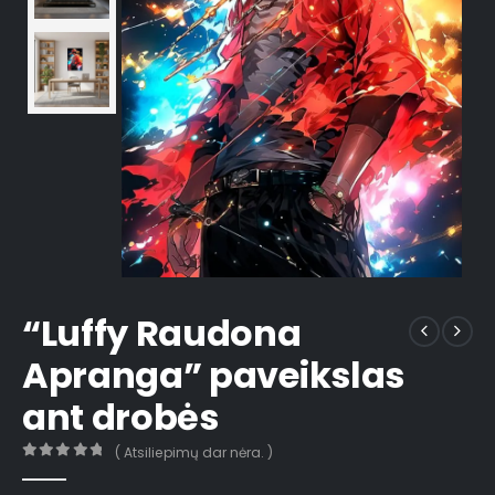
“Luffy Raudona
Apranga” paveikslas
ant drobės
( Atsiliepimų dar nėra. )
0
out of 5