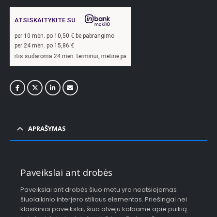
ATSISKAITYKITE SU
per
10
mėn. po
10,50
€ be pabrangimo
per 24 mėn. po
15,86
€
oma 24 mėn. terminui, metinė palūkanų norma –
13,9
%, sutarties sudarymo mokest
APRAŠYMAS
Paveikslai ant drobės
Paveikslai ant drobės šiuo metu yra neatsiejamas
šiuolaikinio interjero stiliaus elementas. Priešingai nei
klasikiniai paveikslai, šiuo atveju kalbame apie puikią