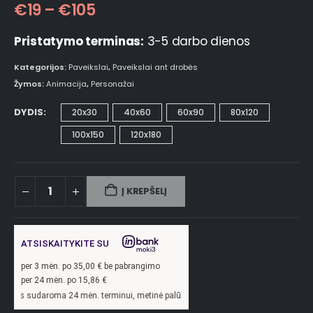
€
19
–
€
105
Pristatymo terminas:
3-5 darbo dienos
Kategorijos:
Paveikslai
,
Paveikslai ant drobės
Žymos:
Animacija
,
Personažai
DYDIS
20x30
40x60
60x90
80x120
100x150
120x180
Į KREPŠELĮ
ATSISKAITYKITE SU
per
3
mėn. po
35,00
€ be pabrangimo
per 24 mėn. po
15,86
€
a 24 mėn. terminui, metinė palūkanų norma –
13,9
%, sutarties sudarymo mokestis