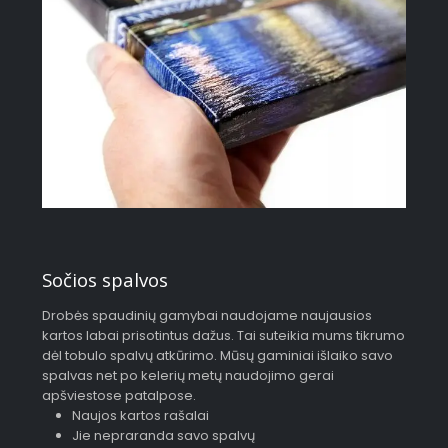
Sočios spalvos
Drobės spaudinių gamybai naudojame naujausios
kartos labai prisotintus dažus. Tai suteikia mums tikrumo
dėl tobulo spalvų atkūrimo. Mūsų gaminiai išlaiko savo
spalvas net po kelerių metų naudojimo gerai
apšviestose patalpose.
Naujos kartos rašalai
Jie nepraranda savo spalvų