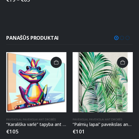
PANAŠŪS PRODUKTAI
PAVEIKSLAI
,
PAVEIKSLAI ANT DROBĖS
PAVEIKSLAI
,
PAVEIKSLAI ANT DROBĖS
“Karališka varlė” tapyba ant drobės
“Palmių lapai” paveikslas ant drobės
€
105
€
101