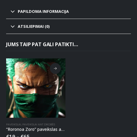
PAPILDOMA INFORMACIJA
ATSILIEPIMAI (0)
JUMS TAIP PAT GALI PATIKTI…
PAVEIKSLAI
,
PAVEIKSLAI ANT DROBĖS
“Roronoa Zoro” paveikslas ant drobės
€
19
–
€
65