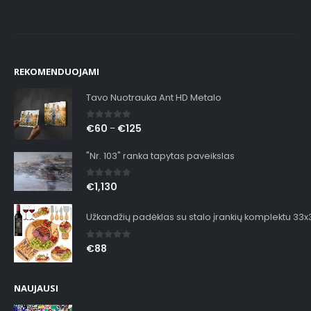
REKOMENDUOJAMI
Tavo Nuotrauka Ant HD Metalo
0
out of 5
€
60
€
125
–
"Nr. 103" ranka tapytas paveikslas
0
out of 5
€
1,130
Užkandžių padėklas su stalo įrankių komplektu 33
0
out of 5
€
88
NAUJAUSI