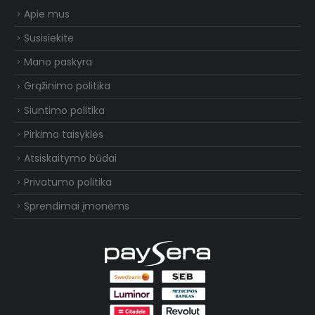
Apie mus
Susisiekite
Mano paskyra
Grąžinimo politika
Siuntimo politika
Pirkimo taisyklės
Atsiskaitymo būdai
Privatumo politika
Sprendimai įmonėms