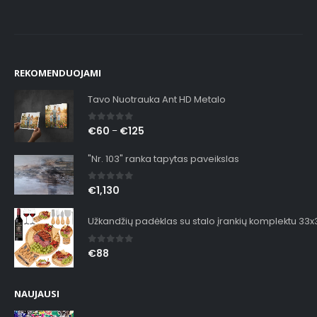
REKOMENDUOJAMI
Tavo Nuotrauka Ant HD Metalo
0
out of 5
€
60
€
125
–
"Nr. 103" ranka tapytas paveikslas
0
out of 5
€
1,130
Užkandžių padėklas su stalo įrankių komplektu 33
0
out of 5
€
88
NAUJAUSI