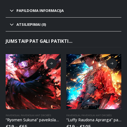
PAPILDOMA INFORMACIJA
ATSILIEPIMAI (0)
JUMS TAIP PAT GALI PATIKTI…
PAVEIKSLAI
,
PAVEIKSLAI ANT DROBĖS
PAVEIKSLAI
,
PAVEIKSLAI ANT DROBĖS
“Ryomen Sukuna” paveikslas ant drobės
“Luffy Raudona Apranga” paveikslas ant drobės
€
19
–
€
65
€
19
–
€
105