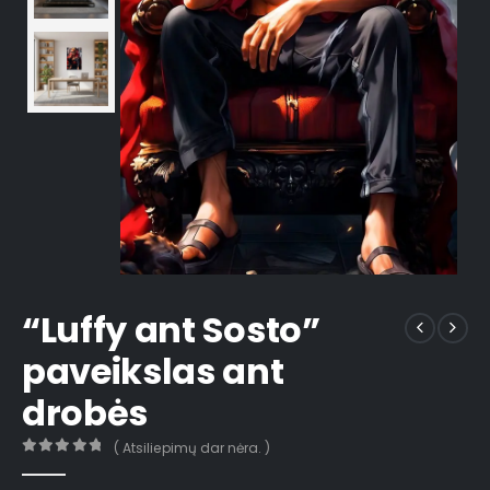
“Luffy ant Sosto”
paveikslas ant
drobės
( Atsiliepimų dar nėra. )
0
out of 5