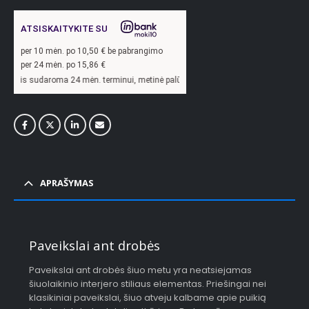
ATSISKAITYKITE SU
per
10
mėn. po
10,50
€ be pabrangimo
per 24 mėn. po
15,86
€
a 24 mėn. terminui, metinė palūkanų norma –
13,9
%, sutarties sudarymo mokestis
APRAŠYMAS
Paveikslai ant drobės
Paveikslai ant drobės šiuo metu yra neatsiejamas
šiuolaikinio interjero stiliaus elementas. Priešingai nei
klasikiniai paveikslai, šiuo atveju kalbame apie puikią