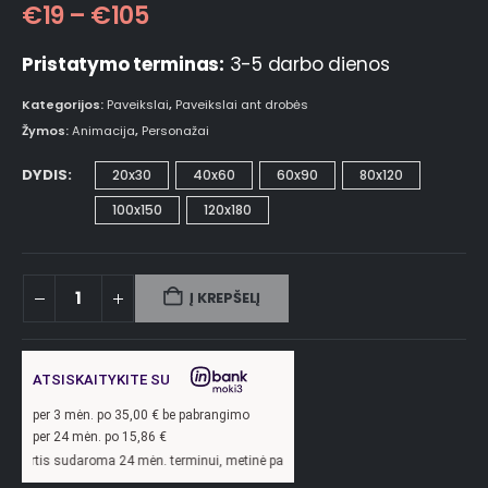
€
19
–
€
105
Pristatymo terminas:
3-5 darbo dienos
Kategorijos:
Paveikslai
,
Paveikslai ant drobės
Žymos:
Animacija
,
Personažai
DYDIS
20x30
40x60
60x90
80x120
100x150
120x180
Į KREPŠELĮ
ATSISKAITYKITE SU
per
3
mėn. po
35,00
€ be pabrangimo
per 24 mėn. po
15,86
€
ma 24 mėn. terminui, metinė palūkanų norma –
13,9
%, sutarties sudarymo mokesti