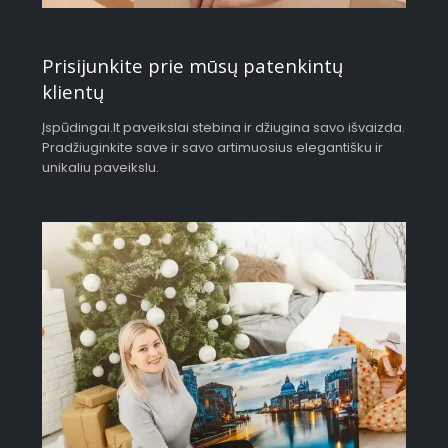
Prisijunkite prie mūsų patenkintų
klientų
Įspūdingai.lt paveikslai stebina ir džiugina savo išvaizda.
Pradžiuginkite save ir savo artimuosius elegantišku ir
unikaliu paveikslu.