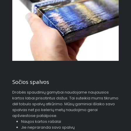
Sočios spalvos
Drobės spaudinių gamybai naudojame naujausios
kartos labai prisotintus dažus. Tai suteikia mums tikrumo
dėl tobulo spalvų atkūrimo. Mūsų gaminiai išlaiko savo
spalvas net po kelerių metų naudojimo gerai
apšviestose patalpose.
Naujos kartos rašalai
Jie nepraranda savo spalvų