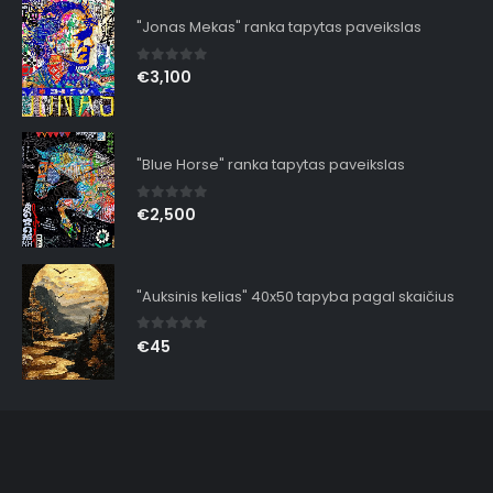
"Jonas Mekas" ranka tapytas paveikslas
0
out of 5
€
3,100
"Blue Horse" ranka tapytas paveikslas
0
out of 5
€
2,500
"Auksinis kelias" 40x50 tapyba pagal skaičius
0
out of 5
€
45