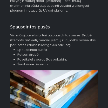
kokybę ir tobulą detalių atkūrimą. Be to, mūsų
skaitmeniniu būdu atspausdinti vaizdai yra lengvai
plaunami ir atsparūs UV spinduliams.
Spausdintos pusės
Visi mūsų paveikslai turi atspausdintas puses. Drobė
ištempta ant kietų medinių rėmų, kurių dėka paveikslas
paruoštas kabinti iškart gavus pakuotę.
Spausdintos pusės
Patvari drobė
Paveikslėlis paruoštas pakabinti
Šiuolaikinė išvaizda