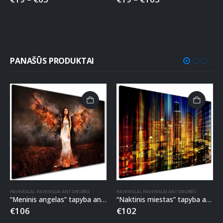
PANAŠŪS PRODUKTAI
PAVEIKSLAI
,
PAVEIKSLAI ANT DROBĖS
PAVEIKSLAI
,
PAVEIKSLAI ANT DROBĖS
“Meninis angelas” tapyba ant drobės
“Naktinis miestas” tapyba ant drobės
€
106
€
102