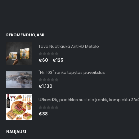
REKOMENDUOJAMI
Tavo Nuotrauka Ant HD Metalo
0
out of 5
€
60
€
125
–
"Nr. 103" ranka tapytas paveikslas
0
out of 5
€
1,130
Užkandžių padėklas su stalo įrankių komplektu 33
0
out of 5
€
88
NAUJAUSI