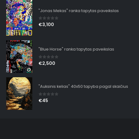
"Jonas Mekas" ranka tapytas paveikslas
0
out of 5
€
3,100
"Blue Horse" ranka tapytas paveikslas
0
out of 5
€
2,500
"Auksinis kelias" 40x50 tapyba pagal skaičius
0
out of 5
€
45