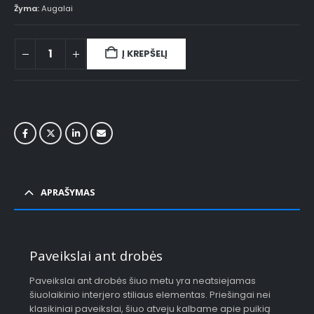
Žyma:
Augalai
Į KREPŠELĮ
APRAŠYMAS
Paveikslai ant drobės
Paveikslai ant drobės šiuo metu yra neatsiejamas
šiuolaikinio interjero stiliaus elementas. Priešingai nei
klasikiniai paveikslai, šiuo atveju kalbame apie puikią