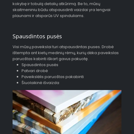
kokybę ir tobulą detalių atkūrimą. Be to, mūsų
skaitmeniniu būdu atspausdinti vaizdai yra lengvai
plaunami ir atsparūs UV spinduliams.
Spausdintos pusės
Visi mūsų paveikslai turi atspausdintas puses. Drobė
ištempta ant kietų medinių rėmų, kurių dėka paveikslas
paruoštas kabinti iškart gavus pakuotę.
Spausdintos pusės
Patvari drobė
Paveikslėlis paruoštas pakabinti
Šiuolaikinė išvaizda