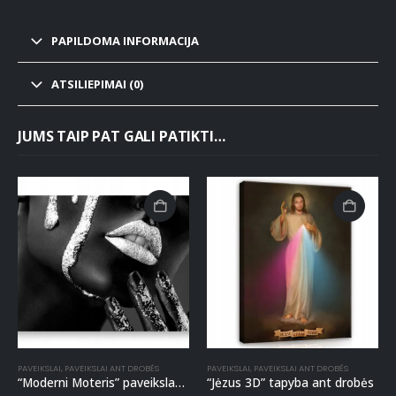
PAPILDOMA INFORMACIJA
ATSILIEPIMAI (0)
JUMS TAIP PAT GALI PATIKTI…
PAVEIKSLAI
,
PAVEIKSLAI ANT DROBĖS
PAVEIKSLAI
,
PAVEIKSLAI ANT DROBĖS
“Moderni Moteris” paveikslas ant drobės
“Jėzus 3D” tapyba ant drobės