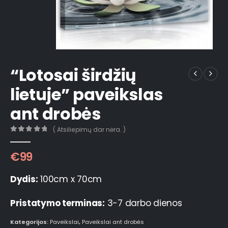
“Lotosai širdžių
lietuje” paveikslas
ant drobės
( Atsiliepimų dar nėra. )
0
out of 5
€
99
Dydis:
100cm x 70cm
Pristatymo terminas:
3-7 darbo dienos
Kategorijos:
Paveikslai
,
Paveikslai ant drobės