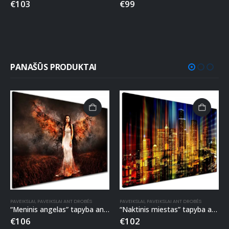
€
103
€
99
PANAŠŪS PRODUKTAI
PAVEIKSLAI
,
PAVEIKSLAI ANT DROBĖS
PAVEIKSLAI
,
PAVEIKSLAI ANT DROBĖS
“Meninis angelas” tapyba ant drobės
“Naktinis miestas” tapyba ant drobės
€
106
€
102