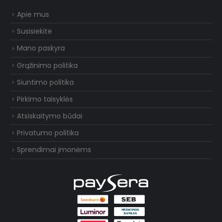
Apie mus
Susisiekite
Mano paskyra
Grąžinimo politika
Siuntimo politika
Pirkimo taisyklės
Atsiskaitymo būdai
Privatumo politika
Sprendimai įmonėms