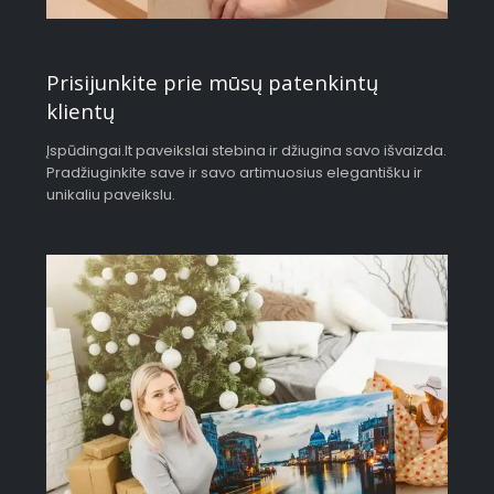
Prisijunkite prie mūsų patenkintų
klientų
Įspūdingai.lt paveikslai stebina ir džiugina savo išvaizda.
Pradžiuginkite save ir savo artimuosius elegantišku ir
unikaliu paveikslu.