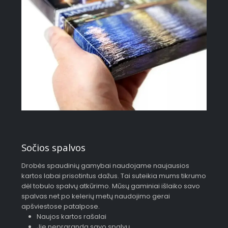
Sočios spalvos
Drobės spaudinių gamybai naudojame naujausios
kartos labai prisotintus dažus. Tai suteikia mums tikrumo
dėl tobulo spalvų atkūrimo. Mūsų gaminiai išlaiko savo
spalvas net po kelerių metų naudojimo gerai
apšviestose patalpose.
Naujos kartos rašalai
Jie nepraranda savo spalvų