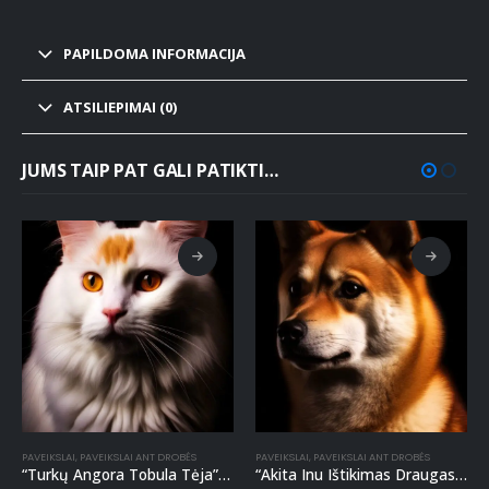
PAPILDOMA INFORMACIJA
ATSILIEPIMAI (0)
JUMS TAIP PAT GALI PATIKTI…
PAVEIKSLAI
,
PAVEIKSLAI ANT DROBĖS
PAVEIKSLAI
,
PAVEIKSLAI ANT DROBĖS
“Turkų Angora Tobula Tėja” paveikslas ant drobės
“Akita Inu Ištikimas Draugas” paveikslas ant drobės