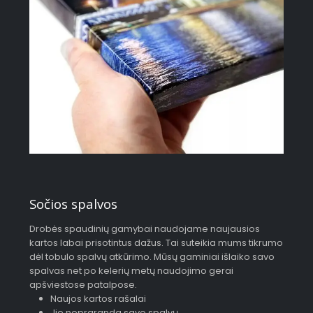
Sočios spalvos
Drobės spaudinių gamybai naudojame naujausios
kartos labai prisotintus dažus. Tai suteikia mums tikrumo
dėl tobulo spalvų atkūrimo. Mūsų gaminiai išlaiko savo
spalvas net po kelerių metų naudojimo gerai
apšviestose patalpose.
Naujos kartos rašalai
Jie nepraranda savo spalvų