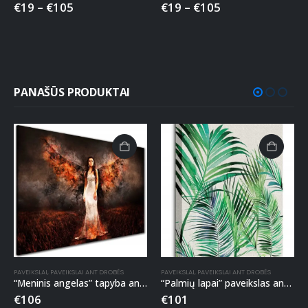
€
19
–
€
105
€
19
–
€
105
PANAŠŪS PRODUKTAI
PAVEIKSLAI
,
PAVEIKSLAI ANT DROBĖS
PAVEIKSLAI
,
PAVEIKSLAI ANT DROBĖS
“Meninis angelas” tapyba ant drobės
“Palmių lapai” paveikslas ant drobės
€
106
€
101