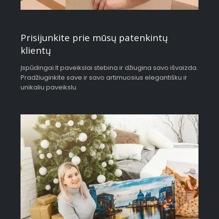
Prisijunkite prie mūsų patenkintų
klientų
Įspūdingai.lt paveikslai stebina ir džiugina savo išvaizda.
Pradžiuginkite save ir savo artimuosius elegantišku ir
unikaliu paveikslu.