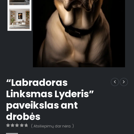
“Labradoras
Linksmas Lyderis”
paveikslas ant
drobės
( Atsiliepimų dar nėra. )
0
out of 5