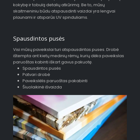
kokybę ir tobulą detalių atkūrimą. Be to, mūsų
skaitmeniniu būdu atspausdinti vaizdai yra lengvai
plaunami ir atsparūs UV spinduliams.
Spausdintos pusės
Visi mūsų paveikslai turi atspausdintas puses. Drobė
ištempta ant kietų medinių rėmų, kurių dėka paveikslas
paruoštas kabinti iškart gavus pakuotę.
Spausdintos pusės
Patvari drobė
Paveikslėlis paruoštas pakabinti
Šiuolaikinė išvaizda