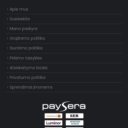
Apie mus
Susisiekite
Mano paskyra
Grąžinimo politika
Siuntimo politika
Pirkimo taisyklės
Atsiskaitymo būdai
Privatumo politika
Sprendimai įmonėms