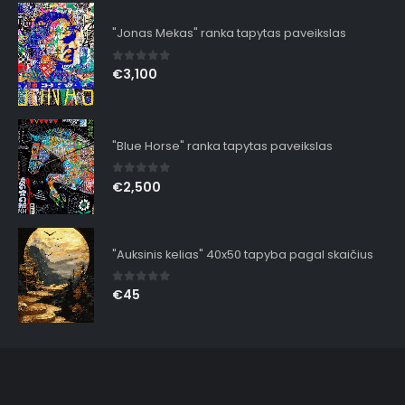
"Jonas Mekas" ranka tapytas paveikslas
0
out of 5
€
3,100
"Blue Horse" ranka tapytas paveikslas
0
out of 5
€
2,500
"Auksinis kelias" 40x50 tapyba pagal skaičius
0
out of 5
€
45