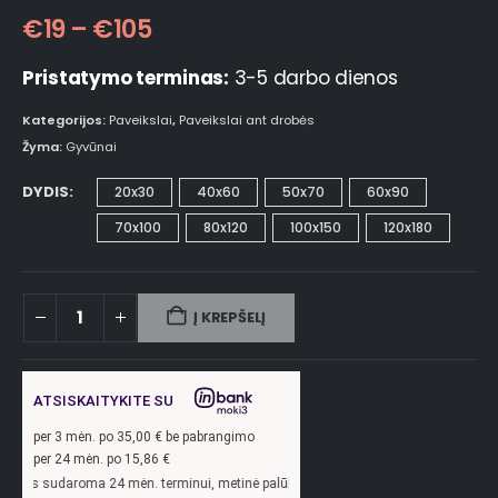
€
19
–
€
105
Pristatymo terminas:
3-5 darbo dienos
Kategorijos:
Paveikslai
,
Paveikslai ant drobės
Žyma:
Gyvūnai
DYDIS
20x30
40x60
50x70
60x90
70x100
80x120
100x150
120x180
Į KREPŠELĮ
ATSISKAITYKITE SU
per
3
mėn. po
35,00
€ be pabrangimo
per 24 mėn. po
15,86
€
a 24 mėn. terminui, metinė palūkanų norma –
13,9
%, sutarties sudarymo mokestis 