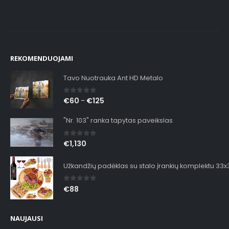
REKOMENDUOJAMI
Tavo Nuotrauka Ant HD Metalo
0
out of 5
€
60
€
125
–
"Nr. 103" ranka tapytas paveikslas
0
out of 5
€
1,130
Užkandžių padėklas su stalo įrankių komplektu 33
0
out of 5
€
88
NAUJAUSI