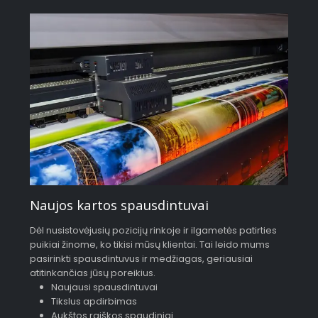
Naujos kartos spausdintuvai
Dėl nusistovėjusių pozicijų rinkoje ir ilgametės patirties
puikiai žinome, ko tikisi mūsų klientai. Tai leido mums
pasirinkti spausdintuvus ir medžiagas, geriausiai
atitinkančias jūsų poreikius.
Naujausi spausdintuvai
Tikslus apdirbimas
Aukštos raiškos spaudiniai