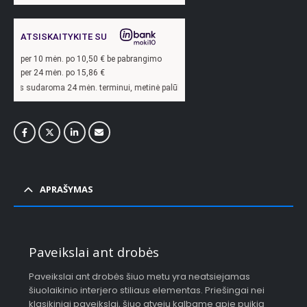
ATSISKAITYKITE SU
per
10
mėn. po
10,50
€ be pabrangimo
per 24 mėn. po
15,86
€
a 24 mėn. terminui, metinė palūkanų norma –
13,9
%, sutarties sudarymo mokestis 
APRAŠYMAS
Paveikslai ant drobės
Paveikslai ant drobės šiuo metu yra neatsiejamas
šiuolaikinio interjero stiliaus elementas. Priešingai nei
klasikiniai paveikslai, šiuo atveju kalbame apie puikią