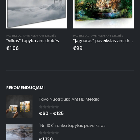
PAVEIKSLAI
,
PAVEIKSLAI ANT DROBĖS
PAVEIKSLAI
,
PAVEIKSLAI ANT DROBĖS
“Vilkas” tapyba ant drobės
“Jaguaras” paveikslas ant drobės
€
106
€
99
REKOMENDUOJAMI
Tavo Nuotrauka Ant HD Metalo
0
out of 5
€
60
€
125
–
"Nr. 103" ranka tapytas paveikslas
0
out of 5
€
1,130