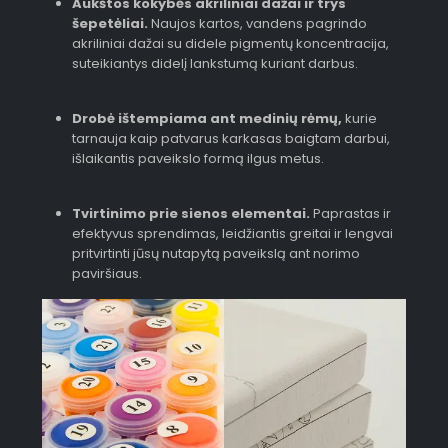
Aukštos kokybės akriliniai dažai ir trys
šepetėliai.
Naujos kartos, vandens pagrindo
akriliniai dažai su didele pigmentų koncentracija,
suteikiantys didelį lankstumą kuriant darbus.
Drobė ištempiama ant medinių rėmų,
kurie
tarnauja kaip patvarus karkasas baigtam darbui,
išlaikantis paveikslo formą ilgus metus.
Tvirtinimo prie sienos elementai.
Paprastas ir
efektyvus sprendimas, leidžiantis greitai ir lengvai
pritvirtinti jūsų nutapytą paveikslą ant norimo
paviršiaus.