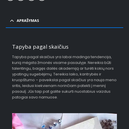
APRAŠYMAS
Tapyba pagal skaičius
Tapyba pagal skaičius yra labai madinga tendencija,
kurią mėgsta žmonės visame pasaulyje. Nereikia būti
talentingu, baigęs dailės akademiją ar turėti kokių nors
ypatingų sugebėjimų. Tereikia laiko, kantrybės ir
kruopštumo – paveikslai pagal skaičius yra nauja meno
sritis, leidusi kiekvienam norinčiam patekti į meninį
pasaulį. Jūs taip pat galite sukurti nuostabius vaizdus
patogiai savo namuose.