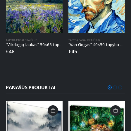
TAPYBA PAGAL SKAIČIUS
TAPYBA PAGAL SKAIČIUS
“Vilkdagių laukas” 50×65 tapyba pagal skaičius
“Van Gogas” 40×50 tapyba pagal skaičius
€
48
€
45
PANAŠŪS PRODUKTAI