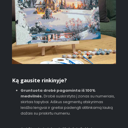
Ką gausite rinkinyje?
Gruntuota drobė pagaminta iš 100%
medvilnės.
Drobė suskirstyta į zonas su numeriais,
skirtais tapybai. Aiškus segmentų atskyrimas
leidžia lengvai ir greitai padengti atitinkamą lauką
dažais su priskirtu numeriu.