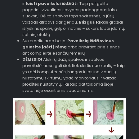
ir
leisti paveikslui išdžiūti
. Taip pat galite
pagerinti vizualines savybes padengdami lako
sluoksnį. Dėl to spalvos taps sodresnės, o jūsų
vaizdas atrodys dar geriau.
Blizgus lakas
gražiai
išryškins spalvų gylį, o matinis – sukurs labai įdomų,
satininį efektą.
Su rėmeliu arba be jo.
Paveikslą išdžiovinus
galėsite įdėti į rėmą
arba pritvirtinti prie sienos
ant komplekte esančių rėmelių.
DĖMESIO!
Atskirų dažų spalvos ir spalvos
paveikslėliuose gali šiek tiek skirtis nuo realių – taip
yra dėl kompiuterinės įrangos ir jos individualių
nustatymų skirtumų, ypač monitoriaus ir vaizdo
plokštės nustatymų. Tai taip pat taikoma šioje
svetainėje esantiems spaudiniams.