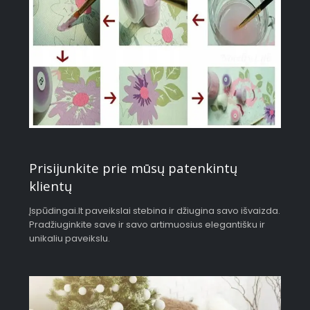
Prisijunkite prie mūsų patenkintų
klientų
Įspūdingai.lt paveikslai stebina ir džiugina savo išvaizda.
Pradžiuginkite save ir savo artimuosius elegantišku ir
unikaliu paveikslu.