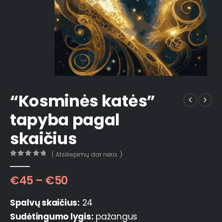
“Kosminės katės”
tapyba pagal
skaičius
( Atsiliepimų dar nėra. )
0
out of 5
€
45
–
€
50
Spalvų skaičius:
24
Sudėtingumo lygis:
pažangus