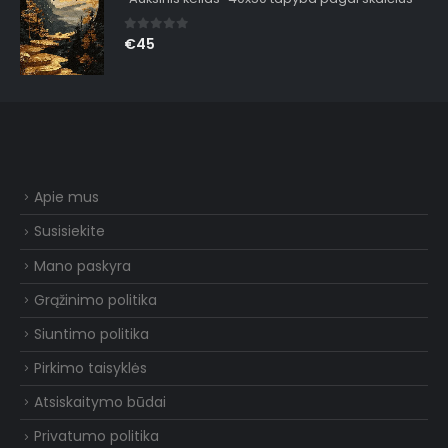
0
out of 5
€
45
Apie mus
Susisiekite
Mano paskyra
Grąžinimo politika
Siuntimo politika
Pirkimo taisyklės
Atsiskaitymo būdai
Privatumo politika