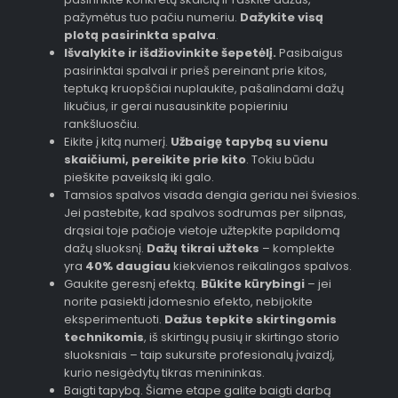
pažymėtus tuo pačiu numeriu.
Dažykite visą
plotą pasirinkta spalva
.
Išvalykite ir išdžiovinkite šepetėlį.
Pasibaigus
pasirinktai spalvai ir prieš pereinant prie kitos,
teptuką kruopščiai nuplaukite, pašalindami dažų
likučius, ir gerai nusausinkite popieriniu
rankšluosčiu.
Eikite į kitą numerį.
Užbaigę tapybą su vienu
skaičiumi, pereikite prie kito
. Tokiu būdu
pieškite paveikslą iki galo.
Tamsios spalvos visada dengia geriau nei šviesios.
Jei pastebite, kad spalvos sodrumas per silpnas,
drąsiai toje pačioje vietoje užtepkite papildomą
dažų sluoksnį.
Dažų tikrai užteks
– komplekte
yra
40% daugiau
kiekvienos reikalingos spalvos.
Gaukite geresnį efektą.
Būkite kūrybingi
– jei
norite pasiekti įdomesnio efekto, nebijokite
eksperimentuoti.
Dažus tepkite skirtingomis
technikomis
, iš skirtingų pusių ir skirtingo storio
sluoksniais – taip sukursite profesionalų įvaizdį,
kurio nesigėdytų tikras menininkas.
Baigti tapybą. Šiame etape galite baigti darbą