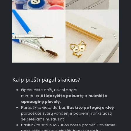
Kaip piešti pagal skaičius?
Išpakuokite dažų rinkinį pagal
numerius.
Atidarykite pakuotę ir nuimkite
apsauginę plėvelę.
Paruoškite vietą darbui.
Raskite patogią erdvę
,
paruoškite švarų vandenį ir popierinį rankšluostį
šepetėliams nusausinti.
Pasirinkite sritį, nuo kurios norite pradėti. Paveiksle
pasirinkite konkretų skaičių ir raskite dažus,