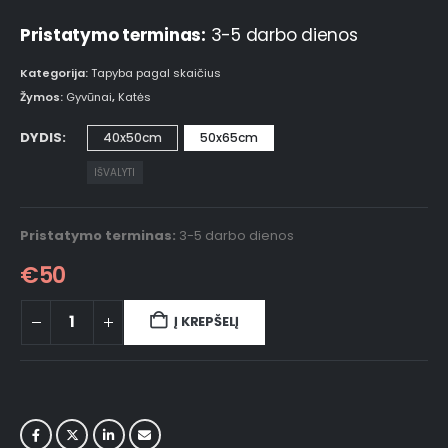
Pristatymo terminas:
3-5 darbo dienos
Kategorija:
Tapyba pagal skaičius
Žymos:
Gyvūnai
,
Katės
DYDIS
40x50cm
50x65cm
IŠVALYTI
Pristatymo terminas:
3-5 darbo dienos
€
50
Į KREPŠELĮ