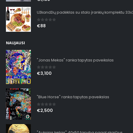
Užkandžių padėklas su stalo įrankių komplektu 33
0
out of 5
€
88
NAUJAUSI
"Jonas Mekas" ranka tapytas paveikslas
0
out of 5
€
3,100
"Blue Horse" ranka tapytas paveikslas
0
out of 5
€
2,500
"Auksinis kelias" 40x50 tapyba pagal skaičius