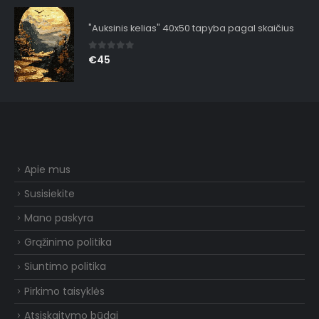
"Auksinis kelias" 40x50 tapyba pagal skaičius
0
out of 5
€
45
Apie mus
Susisiekite
Mano paskyra
Grąžinimo politika
Siuntimo politika
Pirkimo taisyklės
Atsiskaitymo būdai