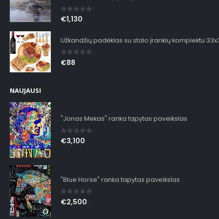
0
out of 5
€
1,130
Užkandžių padėklas su stalo įrankių komplektu 33
0
out of 5
€
88
NAUJAUSI
"Jonas Mekas" ranka tapytas paveikslas
0
out of 5
€
3,100
"Blue Horse" ranka tapytas paveikslas
0
out of 5
€
2,500