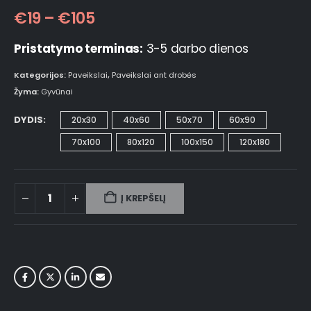
€
19
–
€
105
Pristatymo terminas:
3-5 darbo dienos
Kategorijos:
Paveikslai
,
Paveikslai ant drobės
Žyma:
Gyvūnai
DYDIS
20x30
40x60
50x70
60x90
70x100
80x120
100x150
120x180
Į KREPŠELĮ