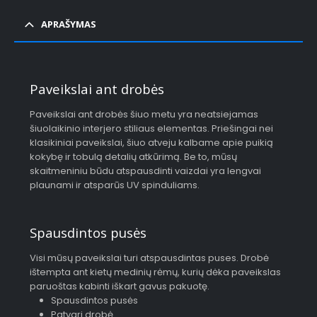
APRAŠYMAS
Paveikslai ant drobės
Paveikslai ant drobės šiuo metu yra neatsiejamas
šiuolaikinio interjero stiliaus elementas. Priešingai nei
klasikiniai paveikslai, šiuo atveju kalbame apie puikią
kokybę ir tobulą detalių atkūrimą. Be to, mūsų
skaitmeniniu būdu atspausdinti vaizdai yra lengvai
plaunami ir atsparūs UV spinduliams.
Spausdintos pusės
Visi mūsų paveikslai turi atspausdintas puses. Drobė
ištempta ant kietų medinių rėmų, kurių dėka paveikslas
paruoštas kabinti iškart gavus pakuotę.
Spausdintos pusės
Patvari drobė