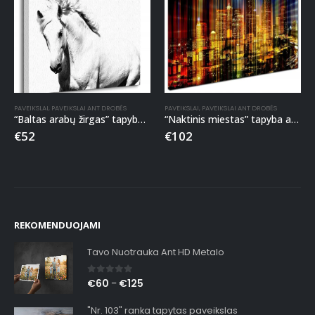
PAVEIKSLAI
,
PAVEIKSLAI ANT DROBĖS
PAVEIKSLAI
,
PAVEIKSLAI ANT DROBĖS
“Baltas arabų žirgas” tapyba ant drobės
“Naktinis miestas” tapyba ant drobės
€
52
€
102
REKOMENDUOJAMI
Tavo Nuotrauka Ant HD Metalo
0
out of 5
€
60
€
125
–
"Nr. 103" ranka tapytas paveikslas