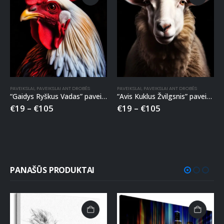
PAVEIKSLAI
,
PAVEIKSLAI ANT DROBĖS
PAVEIKSLAI
,
PAVEIKSLAI ANT DROBĖS
“Gaidys Ryškus Vadas” paveikslas ant drobės
“Avis Kuklus Žvilgsnis” paveikslas ant drobės
€
19
–
€
105
€
19
–
€
105
PANAŠŪS PRODUKTAI