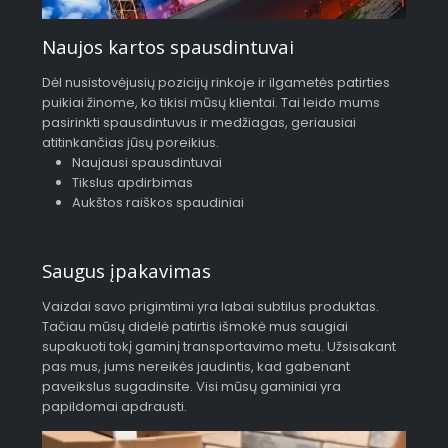
Naujos kartos spausdintuvai
Dėl nusistovėjusių pozicijų rinkoje ir ilgametės patirties
puikiai žinome, ko tikisi mūsų klientai. Tai leido mums
pasirinkti spausdintuvus ir medžiagas, geriausiai
atitinkančias jūsų poreikius.
Naujausi spausdintuvai
Tikslus apdirbimas
Aukštos raiškos spaudiniai
Saugus įpakavimas
Vaizdai savo prigimtimi yra labai subtilus produktas.
Tačiau mūsų didelė patirtis išmokė mus saugiai
supakuoti tokį gaminį transportavimo metu. Užsisakant
pas mus, jums nereikės jaudintis, kad gabenant
paveikslus sugadinsite. Visi mūsų gaminiai yra
papildomai apdrausti.