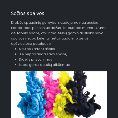
Sočios spalvos
Drobės spaudinių gamybai naudojame naujausios
kartos labai prisotintus dažus. Tai suteikia mums tikrumo
dėl tobulo spalvų atkūrimo. Mūsų gaminiai išlaiko savo
spalvas net po kelerių metų naudojimo gerai
apšviestose patalpose.
Naujos kartos rašalai
Jie nepraranda savo spalvų
Didelis prisotinimas
Labai geras detalių atkūrimas