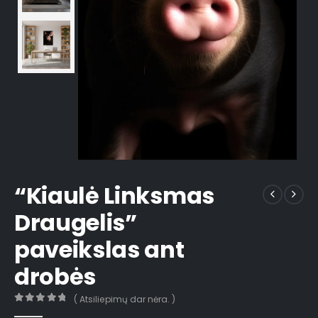
“Kiaulė Linksmas
Draugelis”
paveikslas ant
drobės
( Atsiliepimų dar nėra. )
0
out of 5