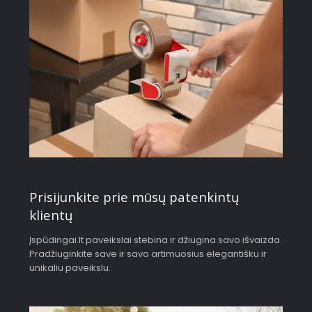
Prisijunkite prie mūsų patenkintų
klientų
Įspūdingai.lt paveikslai stebina ir džiugina savo išvaizda.
Pradžiuginkite save ir savo artimuosius elegantišku ir
unikaliu paveikslu.