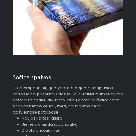
Sočios spalvos
Drobės spaudinių gamybai naudojame naujausios
kartos labai prisotintus dažus. Tai suteikia mums tikrumo
dėl tobulo spalvų atkūrimo. Mūsų gaminiai išlaiko savo
spalvas net po kelerių metų naudojimo gerai
apšviestose patalpose.
Naujos kartos rašalai
Jie nepraranda savo spalvų
Didelis prisotinimas