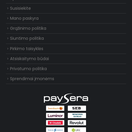
Susisiekite
Mano paskyra
Grąžinimo politika
Siuntimo politika
Pirkimo taisyklės
Atsiskaitymo būdai
Privatumo politika
Sprendimai įmonėms