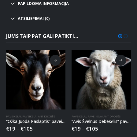
PAPILDOMA INFORMACIJA
ATSILIEPIMAI (0)
JUMS TAIP PAT GALI PATIKTI…
PAVEIKSLAI
,
PAVEIKSLAI ANT DROBĖS
PAVEIKSLAI
,
PAVEIKSLAI ANT DROBĖS
“Ožka Juoda Paslaptis” paveikslas ant drobės
“Avis Švelnus Debesėlis” paveikslas ant drobės
€
19
–
€
105
€
19
–
€
105