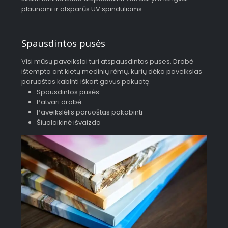
plaunami ir atsparūs UV spinduliams.
Spausdintos pusės
Visi mūsų paveikslai turi atspausdintas puses. Drobė
ištempta ant kietų medinių rėmų, kurių dėka paveikslas
paruoštas kabinti iškart gavus pakuotę.
Spausdintos pusės
Patvari drobė
Paveikslėlis paruoštas pakabinti
Šiuolaikinė išvaizda