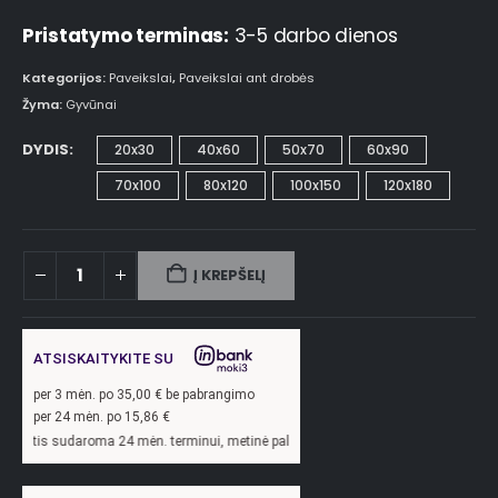
Pristatymo terminas:
3-5 darbo dienos
Kategorijos:
Paveikslai
,
Paveikslai ant drobės
Žyma:
Gyvūnai
DYDIS
20x30
40x60
50x70
60x90
70x100
80x120
100x150
120x180
Į KREPŠELĮ
ATSISKAITYKITE SU
per
3
mėn. po
35,00
€ be pabrangimo
per 24 mėn. po
15,86
€
oma 24 mėn. terminui, metinė palūkanų norma –
13,9
%, sutarties sudarymo mokest