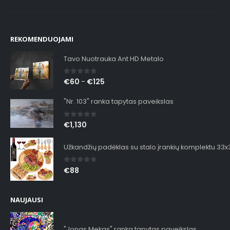
REKOMENDUOJAMI
Tavo Nuotrauka Ant HD Metalo
0
out of 5
€
60
€
125
–
"Nr. 103" ranka tapytas paveikslas
0
out of 5
€
1,130
Užkandžių padėklas su stalo įrankių komplektu 33
0
out of 5
€
88
NAUJAUSI
"Jonas Mekas" ranka tapytas paveikslas