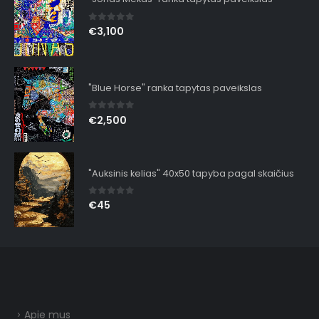
0
out of 5
€
3,100
"Blue Horse" ranka tapytas paveikslas
0
out of 5
€
2,500
"Auksinis kelias" 40x50 tapyba pagal skaičius
0
out of 5
€
45
Apie mus