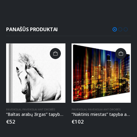
PANAŠŪS PRODUKTAI
PAVEIKSLAI
,
PAVEIKSLAI ANT DROBĖS
PAVEIKSLAI
,
PAVEIKSLAI ANT DROBĖS
“Baltas arabų žirgas” tapyba ant drobės
“Naktinis miestas” tapyba ant drobės
€
52
€
102