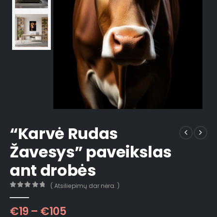
“Karvė Rudas
Žavesys” paveikslas
ant drobės
( Atsiliepimų dar nėra. )
0
out of 5
€
19
–
€
105