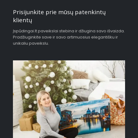
Prisijunkite prie mūsų patenkintų
klientų
Įspūdingai.lt paveikslai stebina ir džiugina savo išvaizda.
Pradžiuginkite save ir savo artimuosius elegantišku ir
unikaliu paveikslu.