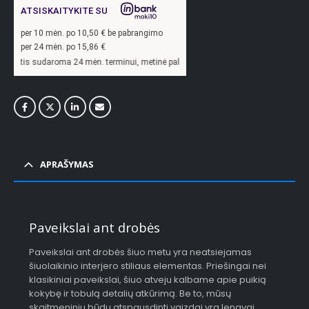
ATSISKAITYKITE SU
per
10
mėn. po
10,50
€ be pabrangimo
per 24 mėn. po
15,86
€
oma 24 mėn. terminui, metinė palūkanų norma –
13,9
%, sutarties sudarymo mokest
APRAŠYMAS
Paveikslai ant drobės
Paveikslai ant drobės šiuo metu yra neatsiejamas
šiuolaikinio interjero stiliaus elementas. Priešingai nei
klasikiniai paveikslai, šiuo atveju kalbame apie puikią
kokybę ir tobulą detalių atkūrimą. Be to, mūsų
skaitmeniniu būdu atspausdinti vaizdai yra lengvai