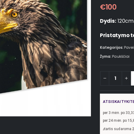
€
100
Dydis:
120cm
Pristatymo t
Kategorijos:
Pavei
Žyma:
Paukščiai
ATSISKAITYKIT
per
3
mėn. po
33,3
per 24 mėn. po
15,
yzdžiui, skolinantis
300,00
€, kai sutartis sudaroma 24 mėn. terminui, metinė 