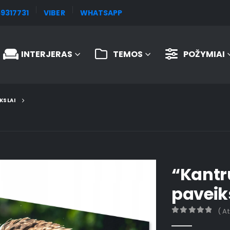
9317731
VIBER
WHATSAPP
INTERJERAS
TEMOS
POŽYMIAI
KSLAI
“Kantr
paveik
( A
0
out of 5