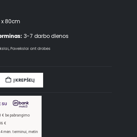
 x 80cm
erminas:
3-7 darbo dienos
kslai
,
Paveikslai ant drobės
Į KREPŠELĮ
E SU
3
€ be pabrangimo
86
€
palūkanų norma –
13,9
%, sutarties sudarymo mokestis -
3
%, mėnesio sutarties mo