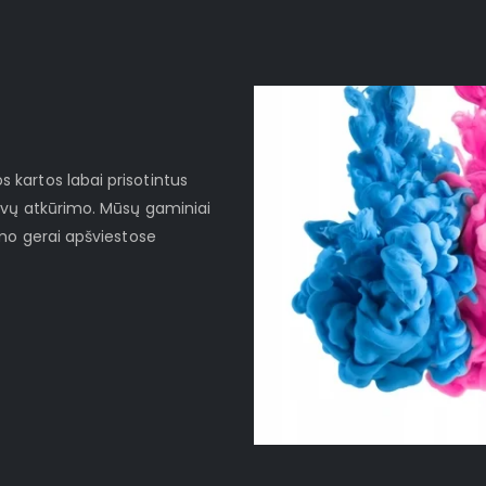
kartos labai prisotintus
lvų atkūrimo. Mūsų gaminiai
imo gerai apšviestose