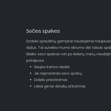
Sočios spalvos
Drobės spaudinių gamybai naudojame naujausios 
dažus. Tai suteikia mums tikrumo dėl tobulo spa
išlaiko savo spalvas net po kelerių metų naudoj
patalpose.
Naujos kartos rašalai
Jie nepraranda savo spalvų
Didelis prisotinimas
Labai geras detalių atkūrimas