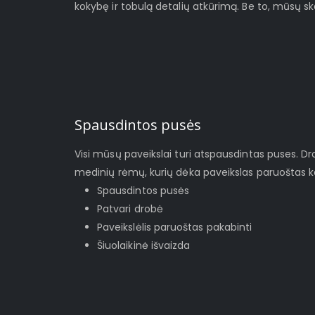
kokybę ir tobulą detalių atkūrimą. Be to, mūsų s
Spausdintos pusės
Visi mūsų paveikslai turi atspausdintas puses. D
medinių rėmų, kurių dėka paveikslas paruoštas ka
Spausdintos pusės
Patvari drobė
Paveikslėlis paruoštas pakabinti
Šiuolaikinė išvaizda