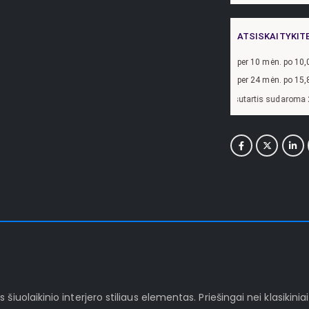
ATSISKAITYKIT
per
10
mėn. po
10,
per 24 mėn. po
15,
vyzdžiui, skolinantis
300,00
€, kai sutartis sudaroma 24 mėn. terminui, metinė 
iuolaikinio interjero stiliaus elementas. Priešingai nei klasikinia