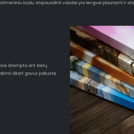
kaitmeniniu būdu atspausdinti vaizdai yra lengvai plaunami ir at
robė ištempta ant kietų
binti iškart gavus pakuotę.