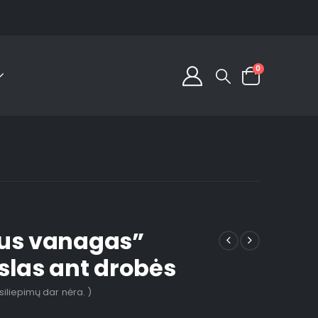
0
us vanagas”
slas ant drobės
tsiliepimų dar nėra. )