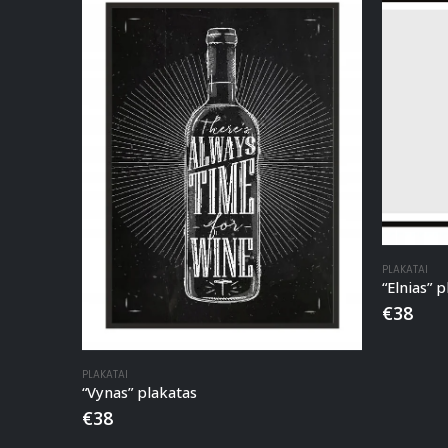
PLAKATAI
“Elnias” 
€
38
PLAKATAI
“Vynas” plakatas
€
38