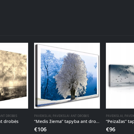
 ANT DROBĖS
PAVEIKSLAI
,
PAVEIKSLAI ANT DROBĖS
PAVEIKSLAI
,
PAVEI
nt drobės
“Medis žiema” tapyba ant drobės
“Peizažas” t
€
106
€
96