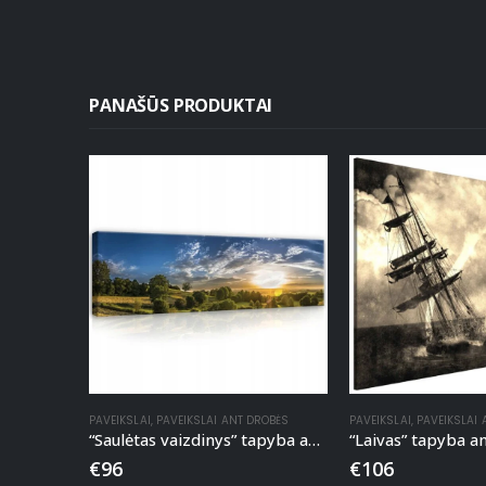
PANAŠŪS PRODUKTAI
PAVEIKSLAI
,
PAVEIKSLAI ANT DROBĖS
PAVEIKSLAI
,
PAVEIKSLAI
“Saulėtas vaizdinys” tapyba ant drobės
“Laivas” tapyba a
€
96
€
106