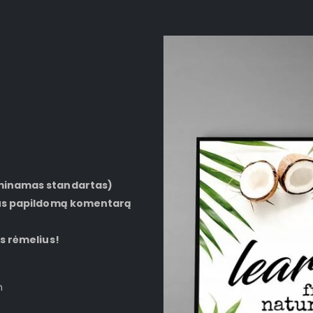
aminamas standartas)
šius papildomą komentarą
us rėmelius!
m