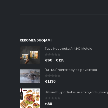
REKOMENDUOJAMI
Tavo Nuotrauka Ant HD Metalo
0
out of 5
€
60
€
125
–
"Nr. 103" ranka tapytas paveikslas
0
out of 5
€
1,130
Užkandžių padėklas su stalo įrankių ko
0
out of 5
€
88