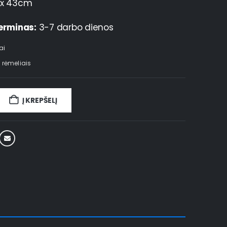
x 43cm
erminas:
3-7 darbo dienos
ai
 rėmeliais
Į KREPŠELĮ