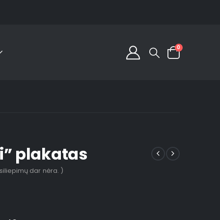
0
i” plakatas
tsiliepimų dar nėra. )