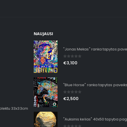
NAUJAUSI
"Jonas Mekas" ranka tapytas pave
0
out of 5
€
3,100
"Blue Horse" ranka tapytas paveik
0
out of 5
€
2,500
mplektu 33x33cm
"Auksinis kelias" 40x50 tapyba pag