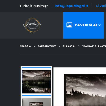
Turite klausimų?
info@ispudingai.lt
+3706
PAVEIKSLAI
PRADŽIA
PARDUOTUVĖ
PLAKATAI
“KALNAI” PLAKAT