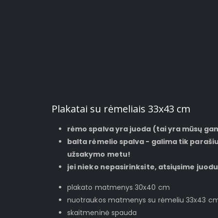
Plakatai su rėmeliais 33x43 cm
rėmo spalva yra juoda (tai yra mūsų g
balta rėmelio spalva - galima tik para
užsakymo metu!
jei nieko nepasirinksite, atsiųsime juod
plakato matmenys 30x40 cm
nuotraukos matmenys su rėmeliu 33x43 c
skaitmeninė spauda