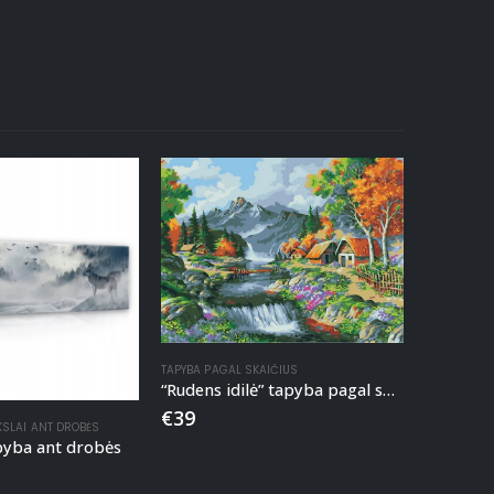
TAPYBA PAGAL SKAIČIUS
“Rudens idilė” tapyba pagal skaičius
€
39
KSLAI ANT DROBĖS
apyba ant drobės