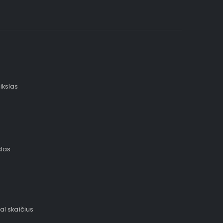
ikslas
slas
al skaičius