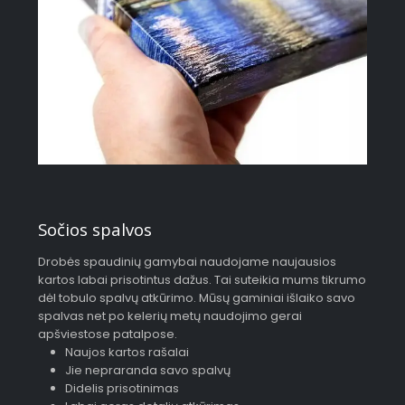
Sočios spalvos
Drobės spaudinių gamybai naudojame naujausios
kartos labai prisotintus dažus. Tai suteikia mums tikrumo
dėl tobulo spalvų atkūrimo. Mūsų gaminiai išlaiko savo
spalvas net po kelerių metų naudojimo gerai
apšviestose patalpose.
Naujos kartos rašalai
Jie nepraranda savo spalvų
Didelis prisotinimas