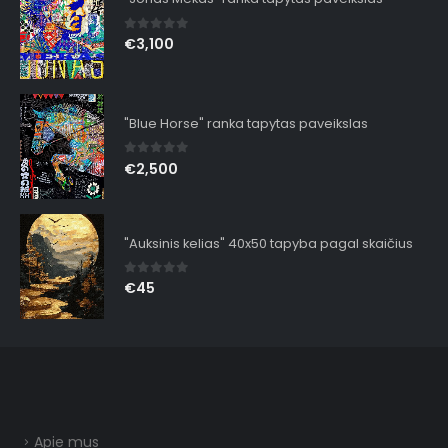
0
out of 5
€
3,100
"Blue Horse" ranka tapytas paveikslas
0
out of 5
€
2,500
"Auksinis kelias" 40x50 tapyba pagal skaičius
0
out of 5
€
45
Apie mus