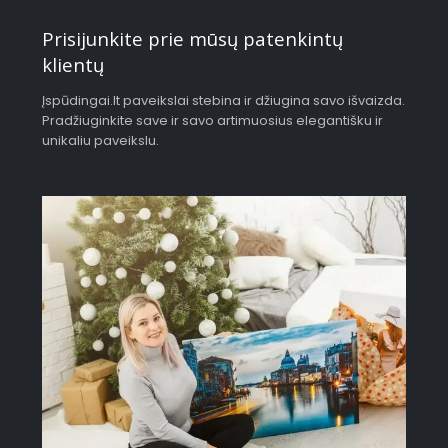
Prisijunkite prie mūsų patenkintų
klientų
Įspūdingai.lt paveikslai stebina ir džiugina savo išvaizda.
Pradžiuginkite save ir savo artimuosius elegantišku ir
unikaliu paveikslu.