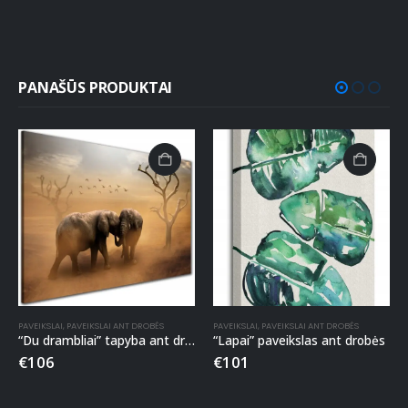
PANAŠŪS PRODUKTAI
PAVEIKSLAI
,
PAVEIKSLAI ANT DROBĖS
PAVEIKSLAI
,
PAVEIKSLAI ANT DROBĖS
“Du drambliai” tapyba ant drobės
“Lapai” paveikslas ant drobės
€
106
€
101