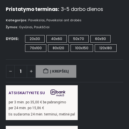
Pristatymo terminas:
3-5 darbo dienos
Kategorijos:
Paveikslai
,
Paveikslai ant drobės
Žymos:
Gyvūnai
,
Paukščiai
DYDIS
20x30
40x60
50x70
60x90
70x100
80x120
100x150
120x180
Į KREPŠELĮ
ATSISKAITYKITE SU
per
3
mėn. po
35,00
€ be pabrangimo
per 24 mėn. po
15,86
€
ma 24 mėn. terminui, metinė palūkanų norma –
13,9
%, sutarties sudarymo mokesti