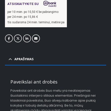
ATSISKAITYKITE SU
per
10
mėn. po
10,50
€ be pabrangimo
per 24 mėn. po
15,86
€
oma 24 mėn. terminui, metinė palūkanų norma –
13,9
%, sutarties sudarymo mokest
APRAŠYMAS
Paveikslai ant drobės
Paveikslai ant drobės šiuo metu yra neatsiejamas
šiuolaikinio interjero stiliaus elementas. Priešingai nei
klasikiniai paveikslai, šiuo atveju kalbame apie puikią
kokybę ir tobulą detalių atkūrimą. Be to, mūsų
skaitmeniniu būdu atspausdinti vaizdai yra lengvai