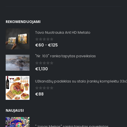
REKOMENDUOJAMI
Tavo Nuotrauka Ant HD Metalo
0
out of 5
€
60
€
125
–
"Nr. 103" ranka tapytas paveikslas
0
out of 5
€
1,130
Užkandžių padėklas su stalo įrankių komplektu 33
0
out of 5
€
88
NAUJAUSI
"Jonas Mekas" ranka tapytas paveikslas