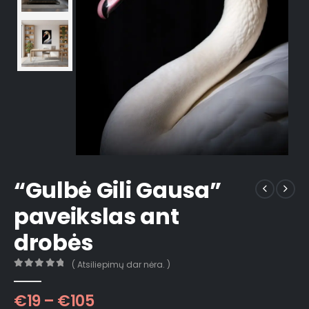
“Gulbė Gili Gausa”
paveikslas ant
drobės
( Atsiliepimų dar nėra. )
0
out of 5
€
19
–
€
105