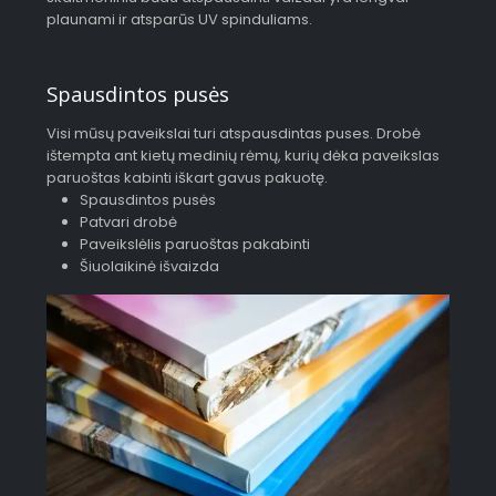
plaunami ir atsparūs UV spinduliams.
Spausdintos pusės
Visi mūsų paveikslai turi atspausdintas puses. Drobė
ištempta ant kietų medinių rėmų, kurių dėka paveikslas
paruoštas kabinti iškart gavus pakuotę.
Spausdintos pusės
Patvari drobė
Paveikslėlis paruoštas pakabinti
Šiuolaikinė išvaizda