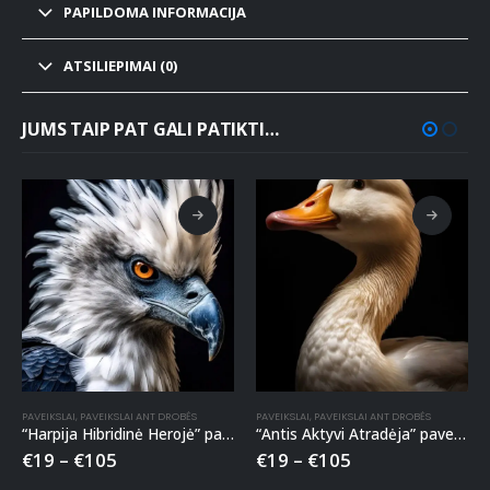
PAPILDOMA INFORMACIJA
ATSILIEPIMAI (0)
JUMS TAIP PAT GALI PATIKTI…
PAVEIKSLAI
,
PAVEIKSLAI ANT DROBĖS
PAVEIKSLAI
,
PAVEIKSLAI ANT DROBĖS
“Harpija Hibridinė Herojė” paveikslas ant drobės
“Antis Aktyvi Atradėja” paveikslas ant drobės
€
19
–
€
105
€
19
–
€
105