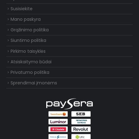
Susisiekite
Mano paskyra
Grąžinimo politika
Siuntimo politika
Pirkimo taisyklės
Atsiskaitymo būdai
Privatumo politika
Sprendimai įmonėms