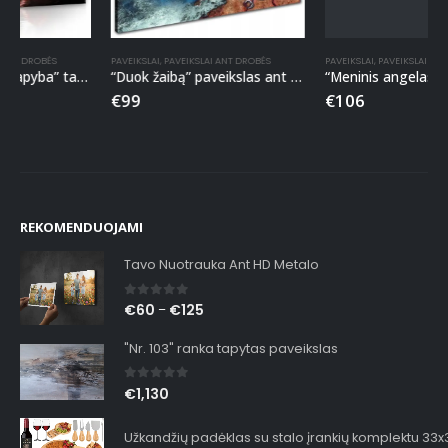
PAVEIKSLAI
,
PAVEIKSLAI ANT DROBĖS
PAVEIKSLAI
,
PAVEIKSLAI ANT DROBĖS
“Duok žaibą” paveikslas ant drobės
“Meninis angelas” tapyba ant drobės
€
99
€
106
REKOMENDUOJAMI
Tavo Nuotrauka Ant HD Metalo
0
out of 5
€
60
€
125
–
"Nr. 103" ranka tapytas paveikslas
0
out of 5
€
1,130
Užkandžių padėklas su stalo įrankių komplektu 33