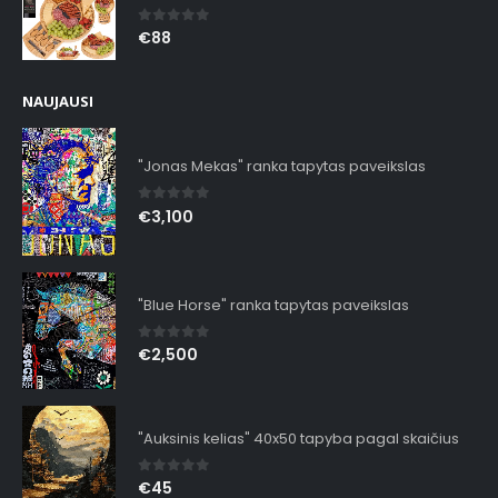
0
out of 5
€
88
NAUJAUSI
"Jonas Mekas" ranka tapytas paveikslas
0
out of 5
€
3,100
"Blue Horse" ranka tapytas paveikslas
0
out of 5
€
2,500
"Auksinis kelias" 40x50 tapyba pagal skaičius
0
out of 5
€
45