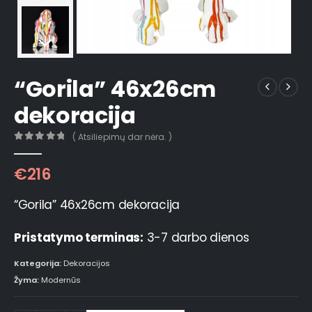
“Gorila” 46x26cm
dekoracija
( Atsiliepimų dar nėra. )
0
out of 5
€
216
“Gorila” 46x26cm dekoracija
Pristatymo terminas:
3-7 darbo dienos
Kategorija:
Dekoracijos
Žyma:
Modernūs