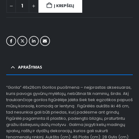
Į KREPŠELĮ
APRAŠYMAS
“Gorila” 46x26cm Gorilos puošmena – neįprastas aksesuaras,
kuris pavogs gyvūnų mylėtojų, nebūtinai tik naminių, širdis. Akį
traukiančioje gorilos figūrėlėje įdėta šiek tiek egzotikos papuoš
mūsų konsolę, komodą ar lentyną . Figūrėlės aukštis iki 46 cm,
tad nesunkiai gali būti priedas, kurį padėsime ant grindų.
Figūrėlė pagaminta iš plastiko, padengto blizgiu, praturtintu
gražiu išsiliejusių dažų motyvu . Galima įsigyti kelių madingų
spalvų, raštų ir dydžių dekoracijų, kurios gali sukurti
fenomenalų rinkinį. Aukštis (cm): 46 Plotis (cm): 28 Gylis (cm):