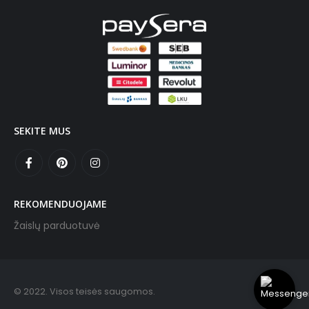
SEKITE MUS
REKOMENDUOJAME
Žaislų parduotuvė
© 2022. Visos teisės saugomos.