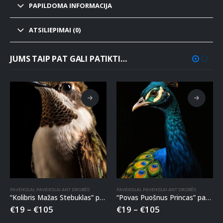
PAPILDOMA INFORMACIJA
ATSILIEPIMAI (0)
JUMS TAIP PAT GALI PATIKTI…
PAVEIKSLAI
,
PAVEIKSLAI ANT DROBĖS
PAVEIKSLAI
,
PAVEIKSLAI ANT DROBĖS
“Kolibris Mažas Stebuklas” paveikslas ant drobės
“Povas Puošnus Princas” paveikslas ant drobės
€
19
–
€
105
€
19
–
€
105