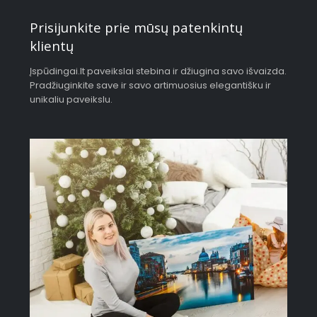
Prisijunkite prie mūsų patenkintų
klientų
Įspūdingai.lt paveikslai stebina ir džiugina savo išvaizda.
Pradžiuginkite save ir savo artimuosius elegantišku ir
unikaliu paveikslu.