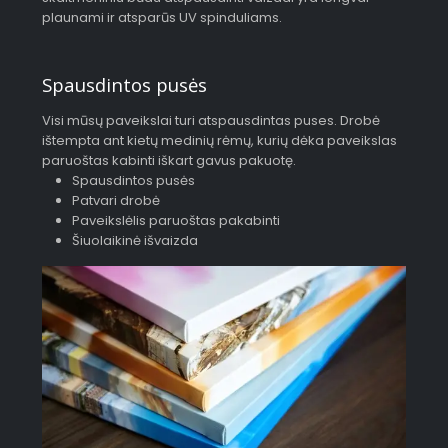
plaunami ir atsparūs UV spinduliams.
Spausdintos pusės
Visi mūsų paveikslai turi atspausdintas puses. Drobė
ištempta ant kietų medinių rėmų, kurių dėka paveikslas
paruoštas kabinti iškart gavus pakuotę.
Spausdintos pusės
Patvari drobė
Paveikslėlis paruoštas pakabinti
Šiuolaikinė išvaizda