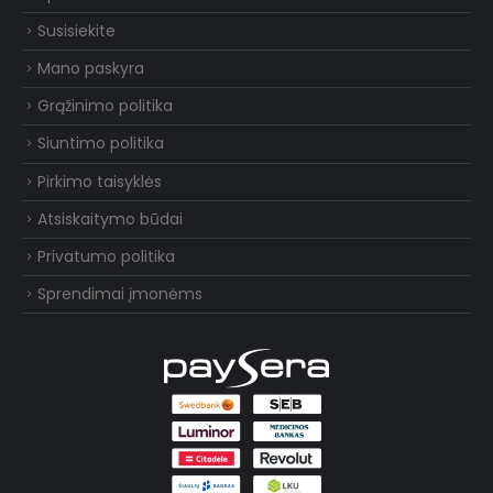
Susisiekite
Mano paskyra
Grąžinimo politika
Siuntimo politika
Pirkimo taisyklės
Atsiskaitymo būdai
Privatumo politika
Sprendimai įmonėms