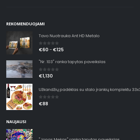
REKOMENDUOJAMI
Tavo Nuotrauka Ant HD Metalo
0
out of 5
€
60
€
125
–
"Nr. 103" ranka tapytas paveikslas
0
out of 5
€
1,130
Užkandžių padėklas su stalo įrankių komplektu 33
0
out of 5
€
88
NAUJAUSI
"Jonas Mekas" ranka tapytas paveikslas