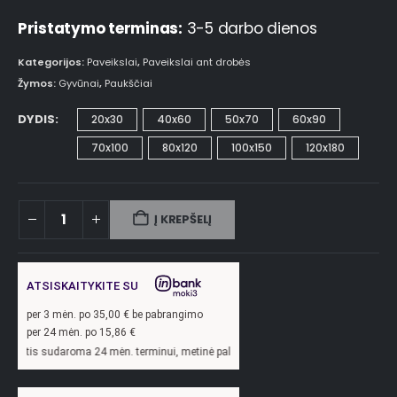
Pristatymo terminas:
3-5 darbo dienos
Kategorijos:
Paveikslai
,
Paveikslai ant drobės
Žymos:
Gyvūnai
,
Paukščiai
DYDIS
20x30
40x60
50x70
60x90
70x100
80x120
100x150
120x180
Į KREPŠELĮ
ATSISKAITYKITE SU
per
3
mėn. po
35,00
€ be pabrangimo
per 24 mėn. po
15,86
€
oma 24 mėn. terminui, metinė palūkanų norma –
13,9
%, sutarties sudarymo mokest