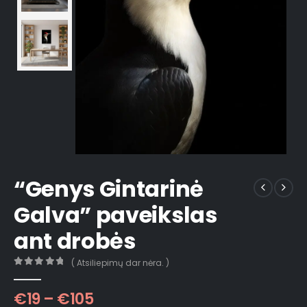
“Genys Gintarinė
Galva” paveikslas
ant drobės
( Atsiliepimų dar nėra. )
0
out of 5
€
19
–
€
105