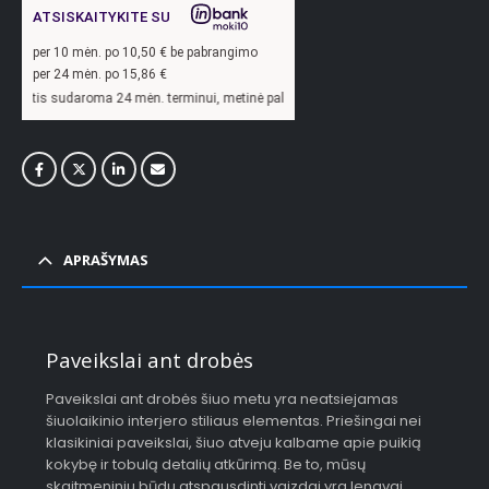
ATSISKAITYKITE SU
per
10
mėn. po
10,50
€ be pabrangimo
per 24 mėn. po
15,86
€
oma 24 mėn. terminui, metinė palūkanų norma –
13,9
%, sutarties sudarymo mokest
APRAŠYMAS
Paveikslai ant drobės
Paveikslai ant drobės šiuo metu yra neatsiejamas
šiuolaikinio interjero stiliaus elementas. Priešingai nei
klasikiniai paveikslai, šiuo atveju kalbame apie puikią
kokybę ir tobulą detalių atkūrimą. Be to, mūsų
skaitmeniniu būdu atspausdinti vaizdai yra lengvai