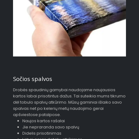
Sočios spalvos
Drobės spaudinių gamybai naudojame naujausios
kartos labai prisotintus dažus. Tai suteikia mums tikrumo
dėl tobulo spalvų atkūrimo. Mūsų gaminiai išlaiko savo
spalvas net po kelerių metų naudojimo gerai
apšviestose patalpose.
Naujos kartos rašalai
Jie nepraranda savo spalvų
Didelis prisotinimas