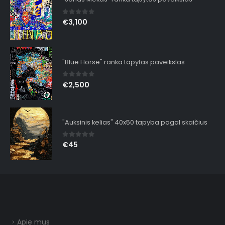
0
out of 5
€
3,100
"Blue Horse" ranka tapytas paveikslas
0
out of 5
€
2,500
"Auksinis kelias" 40x50 tapyba pagal skaičius
0
out of 5
€
45
Apie mus