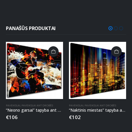
PANAŠŪS PRODUKTAI
PAVEIKSLAI
,
PAVEIKSLAI ANT DROBĖS
PAVEIKSLAI
,
PAVEIKSLAI ANT DROBĖS
“Neono garsai” tapyba ant drobės
“Naktinis miestas” tapyba ant drobės
€
106
€
102