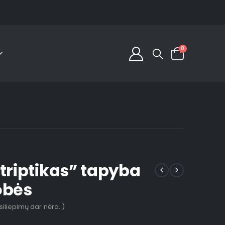
0
 triptikas” tapyba
obės
tsiliepimų dar nėra. )