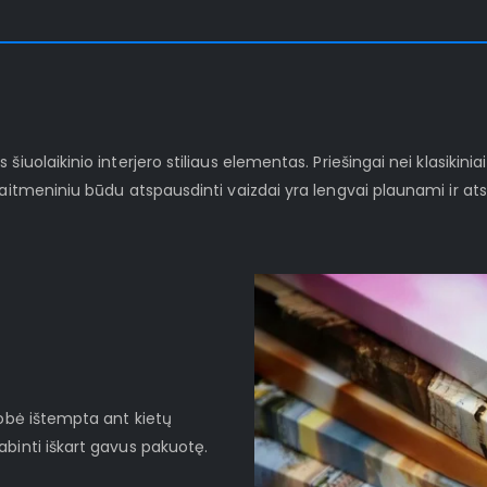
iuolaikinio interjero stiliaus elementas. Priešingai nei klasikinia
kaitmeniniu būdu atspausdinti vaizdai yra lengvai plaunami ir at
robė ištempta ant kietų
binti iškart gavus pakuotę.