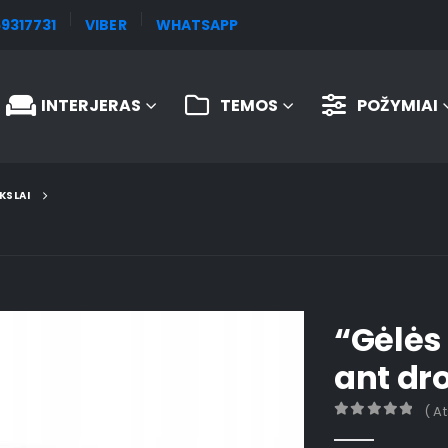
9317731
VIBER
WHATSAPP
INTERJERAS
TEMOS
POŽYMIAI
KSLAI
“Gėlės
ant dr
( A
0
out of 5