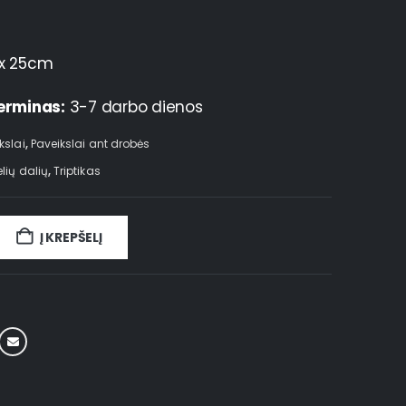
x 25cm
erminas:
3-7 darbo dienos
kslai
,
Paveikslai ant drobės
elių dalių
,
Triptikas
Į KREPŠELĮ