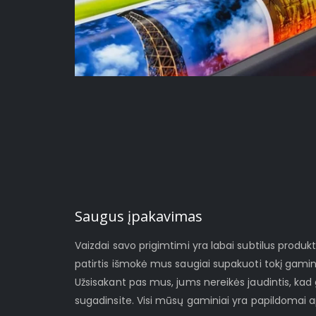
Saugus įpakavimas
Vaizdai savo prigimtimi yra labai subtilus produ
patirtis išmokė mus saugiai supakuoti tokį gami
Užsisakant pas mus, jums nereikės jaudintis, ka
sugadinsite. Visi mūsų gaminiai yra papildomai a