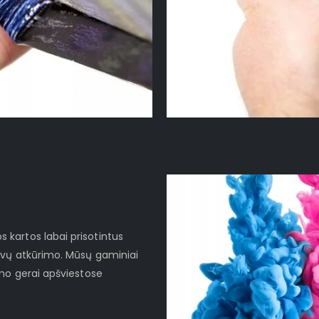
kartos labai prisotintus
lvų atkūrimo. Mūsų gaminiai
imo gerai apšviestose