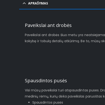
APRAŠYMAS
Paveikslai ant drobės
Paveikslai ant drobės šiuo metu yra neatsiejamas š
kokybę ir tobulą detalių atkūrimą. Be to, mūsų s
Spausdintos pusės
Visi mūsų paveikslai turi atspausdintas puses. D
medinių rėmų, kurių dėka paveikslas paruoštas ka
Spausdintos pusės