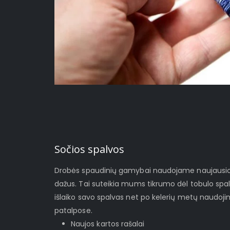
Sočios spalvos
Drobės spaudinių gamybai naudojame naujausios 
dažus. Tai suteikia mums tikrumo dėl tobulo spa
išlaiko savo spalvas net po kelerių metų naudoj
patalpose.
Naujos kartos rašalai