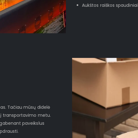
Aukštos raiškos spaudiniai
ktas. Tačiau mūsų didelė
nį transportavimo metu.
d gabenant paveikslus
pdrausti.