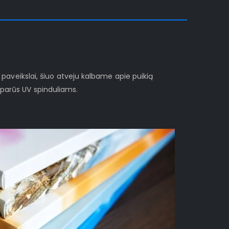
i paveikslai, šiuo atveju kalbame apie puikią
sparūs UV spinduliams.