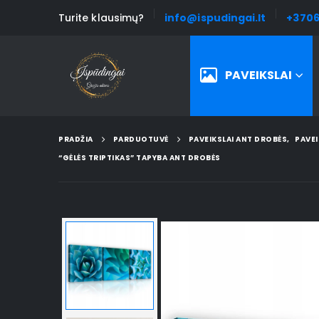
Turite klausimų?
info@ispudingai.lt
+3706
PAVEIKSLAI
PRADŽIA
PARDUOTUVĖ
PAVEIKSLAI ANT DROBĖS
,
PAVEI
“GĖLĖS TRIPTIKAS” TAPYBA ANT DROBĖS