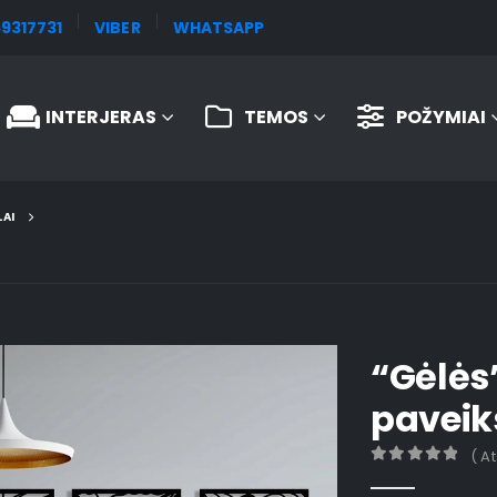
9317731
VIBER
WHATSAPP
INTERJERAS
TEMOS
POŽYMIAI
LAI
“Gėlės
paveik
( A
0
out of 5