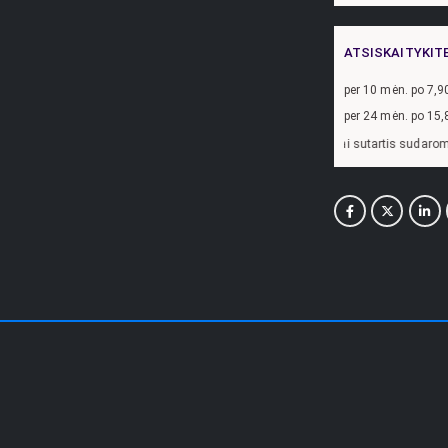
ATSISKAITYKIT
per
10
mėn. po
7,9
per 24 mėn. po
15,
Pavyzdžiui, skolinantis
300,00
€, kai sutartis sudaroma 24 mėn. term