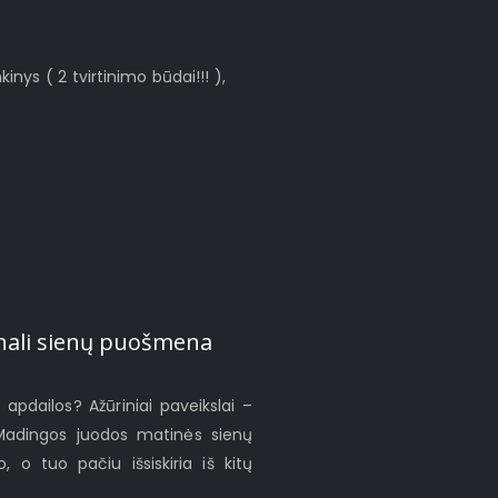
kinys ( 2 tvirtinimo būdai!!! ),
iginali sienų puošmena
ų apdailos? Ažūriniai paveikslai –
 Madingos juodos matinės sienų
o, o tuo pačiu išsiskiria iš kitų