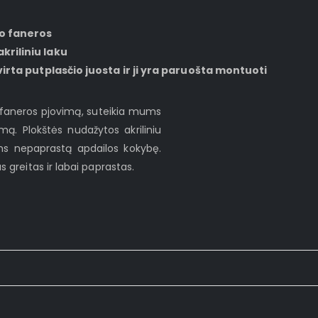
žo faneros
kriliniu laku
virta putplasčio juosta ir ji yra paruošta montuoti
o faneros pjovimą, suteikia mums
ą. Plokštės nudažytos akriliniu
ms nepaprastą apdailos kokybę.
greitas ir labai paprastas.