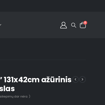
0
” 131x42cm ažūrinis
slas
tsiliepimų dar nėra. )