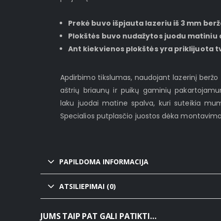
Prekė buvo išpjauta lazeriu iš 3 mm ber
Plokštės buvo nudažytos juodu matiniu a
Ant kiekvienos plokštės yra priklijuota t
Apdirbimo tikslumas, naudojant lazerinį berž
aštrių briaunų ir puikų gaminių pakartojamum
laku juodai matine spalva, kuri suteikia mu
Specialios putplasčio juostos dėka montavimas 
PAPILDOMA INFORMACIJA
ATSILIEPIMAI (0)
JUMS TAIP PAT GALI PATIKTI…