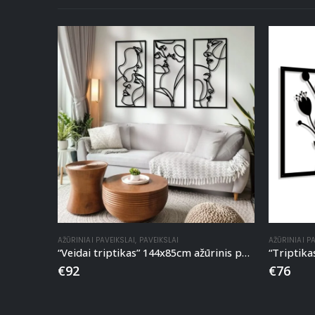
AŽŪRINIAI PAVEIKSLAI
,
PAVEIKSLAI
AŽŪRINIAI P
“Veidai triptikas” 144x85cm ažūrinis paveikslas
“Triptika
€
92
€
76