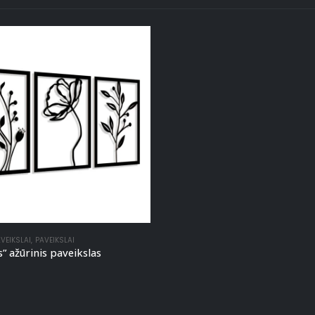
AVEIKSLAI
,
PAVEIKSLAI
s” ažūrinis paveikslas