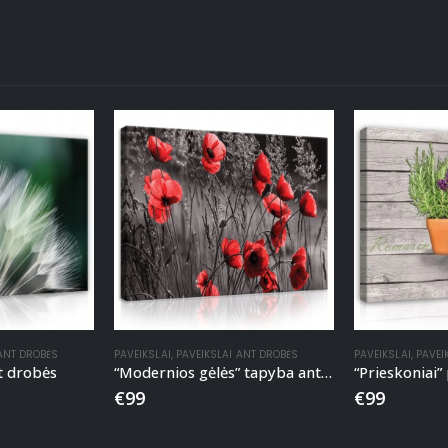
 ANT DROBĖS
PAVEIKSLAI
,
PAVEIKSLAI ANT DROBĖS
PAVEIKSLAI
,
PAVEI
t drobės
“Modernios gėlės” tapyba ant drobės
€
99
€
99