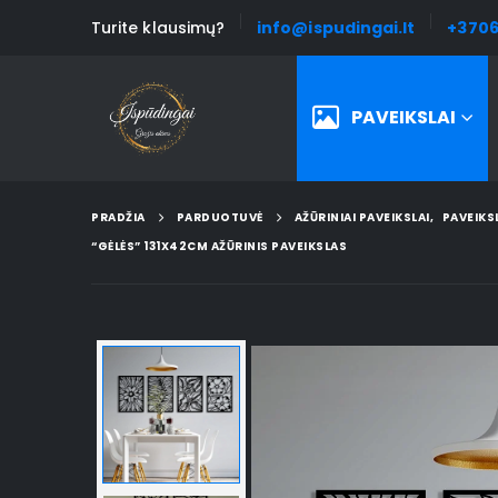
Turite klausimų?
info@ispudingai.lt
+3706
PAVEIKSLAI
PRADŽIA
PARDUOTUVĖ
AŽŪRINIAI PAVEIKSLAI
,
PAVEIKS
“GĖLĖS” 131X42CM AŽŪRINIS PAVEIKSLAS