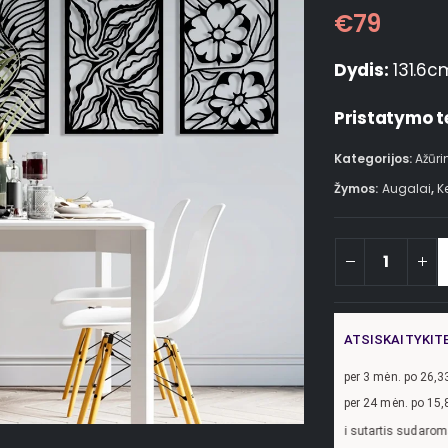
€
79
Dydis:
131.6c
Pristatymo t
Kategorijos:
Ažūri
Žymos:
Augalai
,
K
ATSISKAITYKIT
per
3
mėn. po
26,3
per 24 mėn. po
15,
Pavyzdžiui, skolinantis
300,00
€, kai sutartis sudaroma 24 mėn. term