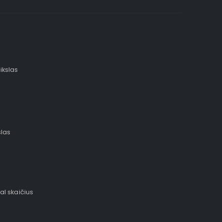
ikslas
slas
al skaičius