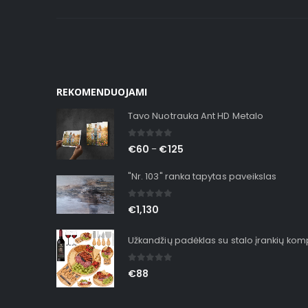
REKOMENDUOJAMI
Tavo Nuotrauka Ant HD Metalo
0
out of 5
€
60
€
125
–
"Nr. 103" ranka tapytas paveikslas
0
out of 5
€
1,130
Užkandžių padėklas su stalo įrankių ko
0
out of 5
€
88