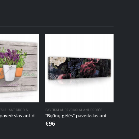
KSLAI ANT DROBĖS
PAVEIKSLAI
,
PAVEIKSLAI ANT DROBĖS
“Prieskoniai” paveikslas ant drobės
“Bijūnų gėlės” paveikslas ant drobės
€
96