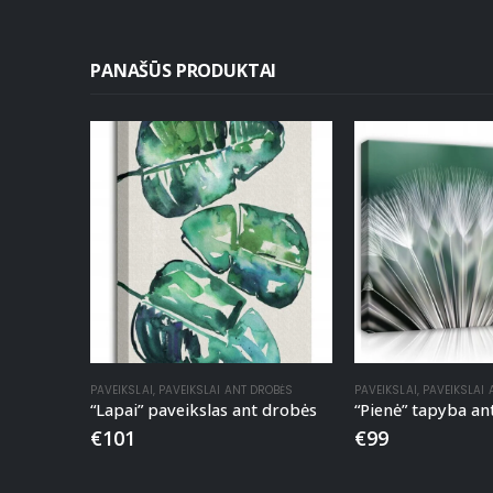
PANAŠŪS PRODUKTAI
PAVEIKSLAI
,
PAVEIKSLAI ANT DROBĖS
PAVEIKSLAI
,
PAVEIKSLAI
“Lapai” paveikslas ant drobės
“Pienė” tapyba an
€
101
€
99