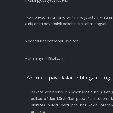
Tiksliai pjaustytas lazeriu
Į komplektą įeina lipnių tvirtinimo juostų ir vinių rin
kurių dėka paveikslėlį pakabinsite labai lengvai
Moderni ir fenomenali išvaizda
Matmenys – 131x42cm
Ažūriniai paveikslai – stilinga ir or
Ieškote originalios ir šiuolaikiškos tuščių sien
puikus būdas kūrybiškai papuošti interjerą.
plokštės puikiai dera prie bet kokio interjer
projektų.