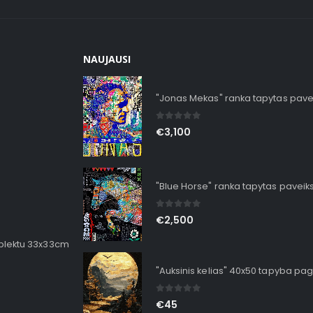
NAUJAUSI
"Jonas Mekas" ranka tapytas pave
0
out of 5
€
3,100
"Blue Horse" ranka tapytas paveik
0
out of 5
€
2,500
mplektu 33x33cm
"Auksinis kelias" 40x50 tapyba pag
0
out of 5
€
45