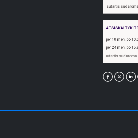
Pavyzdžiui, skolinantis
300,00
€, kai sutartis sudaroma 24 mėn. terminui, metin
ATSISKAITYKIT
per
10
mėn. po
10,
per 24 mėn. po
15,
avyzdžiui, skolinantis
300,00
€, kai sutartis sudaroma 24 mėn. terminui, metinė