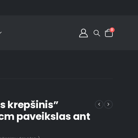
0
s krepšinis”
cm paveikslas ant
s