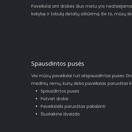
Paveikslai ant drobės šiuo metu yra neatsiejamas š
kokybę ir tobulą detalių atkūrimą. Be to, mūsų s
Spausdintos pusės
Visi mūsų paveikslai turi atspausdintas puses. D
medinių rėmų, kurių dėka paveikslas paruoštas ka
Spausdintos pusės
Patvari drobė
Paveikslėlis paruoštas pakabinti
Šiuolaikinė išvaizda