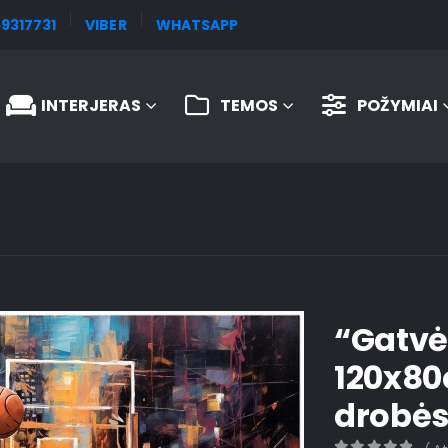
9317731
VIBER
WHATSAPP
INTERJERAS
TEMOS
POŽYMIAI
“Gatvė
120x80
drobė