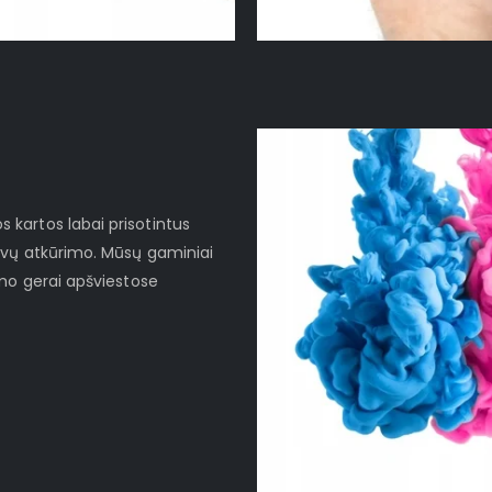
kartos labai prisotintus
lvų atkūrimo. Mūsų gaminiai
imo gerai apšviestose