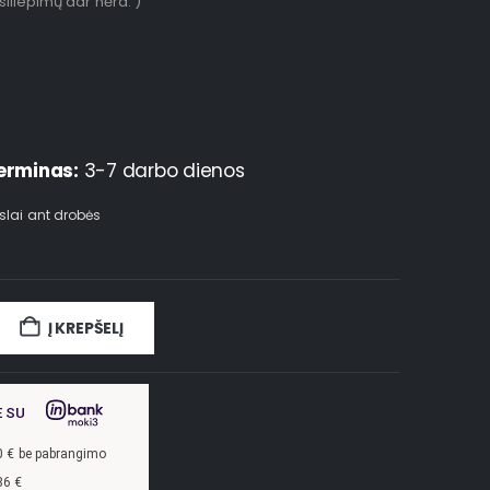
tsiliepimų dar nėra. )
erminas:
3-7 darbo dienos
slai ant drobės
Į KREPŠELĮ
E SU
0
€ be pabrangimo
86
€