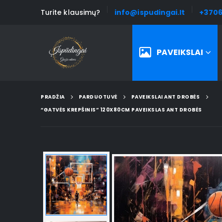
Turite klausimų?
info@ispudingai.lt
+3706
PAVEIKSLAI
PRADŽIA
PARDUOTUVĖ
PAVEIKSLAI ANT DROBĖS
“GATVĖS KREPŠINIS” 120X80CM PAVEIKSLAS ANT DROBĖS