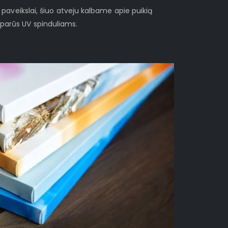
i paveikslai, šiuo atveju kalbame apie puikią
sparūs UV spinduliams.