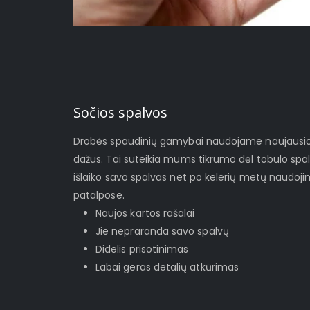
Sočios spalvos
Drobės spaudinių gamybai naudojame naujausios 
dažus. Tai suteikia mums tikrumo dėl tobulo spa
išlaiko savo spalvas net po kelerių metų naudoj
patalpose.
Naujos kartos rašalai
Jie nepraranda savo spalvų
Didelis prisotinimas
Labai geras detalių atkūrimas