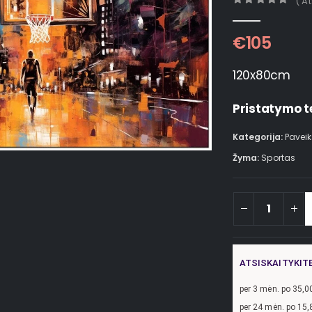
( A
0
out of 5
€
105
120x80cm
Pristatymo t
Kategorija:
Paveik
Žyma:
Sportas
ATSISKAITYKIT
per
3
mėn. po
35,0
per 24 mėn. po
15,