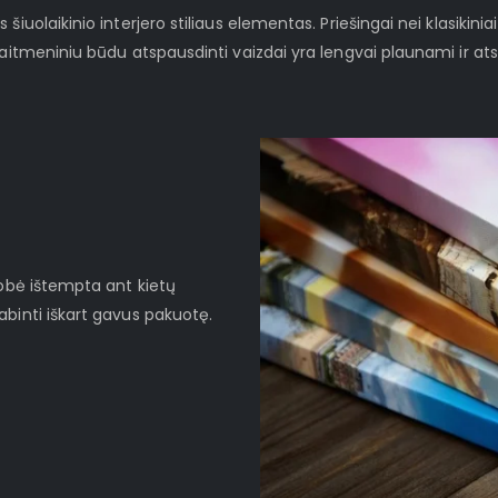
iuolaikinio interjero stiliaus elementas. Priešingai nei klasikinia
kaitmeniniu būdu atspausdinti vaizdai yra lengvai plaunami ir at
robė ištempta ant kietų
binti iškart gavus pakuotę.