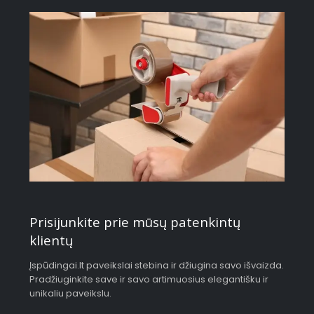
Prisijunkite prie mūsų patenkintų
klientų
Įspūdingai.lt paveikslai stebina ir džiugina savo išvaizda.
Pradžiuginkite save ir savo artimuosius elegantišku ir
unikaliu paveikslu.