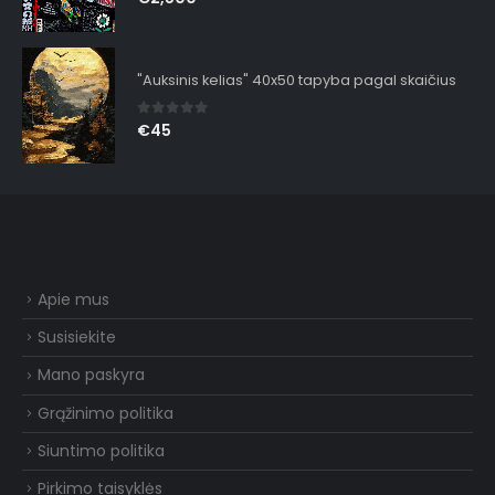
"Auksinis kelias" 40x50 tapyba pagal skaičius
0
out of 5
€
45
Apie mus
Susisiekite
Mano paskyra
Grąžinimo politika
Siuntimo politika
Pirkimo taisyklės