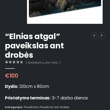
“Elnias atgal”
paveikslas ant
drobės
( Atsiliepimų dar nėra. )
0
out of 5
€
100
Dydis:
120cm x 80cm
Pristatymo terminas:
3-7 darbo dienos
Kategorijos:
Paveikslai
,
Paveikslai ant drobės