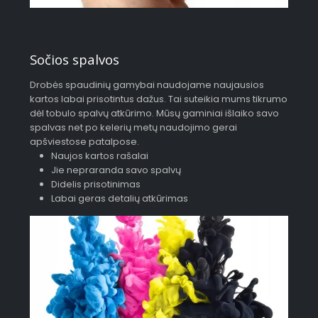
Sočios spalvos
Drobės spaudinių gamybai naudojame naujausios
kartos labai prisotintus dažus. Tai suteikia mums tikrumo
dėl tobulo spalvų atkūrimo. Mūsų gaminiai išlaiko savo
spalvas net po kelerių metų naudojimo gerai
apšviestose patalpose.
Naujos kartos rašalai
Jie nepraranda savo spalvų
Didelis prisotinimas
Labai geras detalių atkūrimas