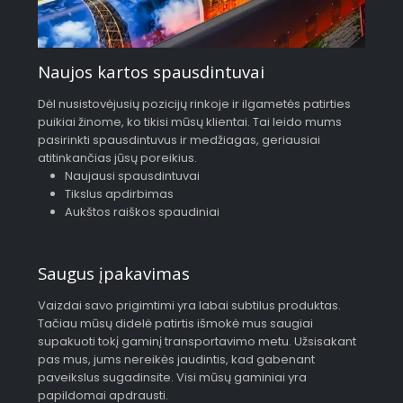
Naujos kartos spausdintuvai
Dėl nusistovėjusių pozicijų rinkoje ir ilgametės patirties
puikiai žinome, ko tikisi mūsų klientai. Tai leido mums
pasirinkti spausdintuvus ir medžiagas, geriausiai
atitinkančias jūsų poreikius.
Naujausi spausdintuvai
Tikslus apdirbimas
Aukštos raiškos spaudiniai
Saugus įpakavimas
Vaizdai savo prigimtimi yra labai subtilus produktas.
Tačiau mūsų didelė patirtis išmokė mus saugiai
supakuoti tokį gaminį transportavimo metu. Užsisakant
pas mus, jums nereikės jaudintis, kad gabenant
paveikslus sugadinsite. Visi mūsų gaminiai yra
papildomai apdrausti.