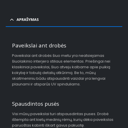
APRAŠYMAS
Paveikslai ant drobės
Paveikslai ant drobės šiuo metu yra neatsiejamas
šiuolaikinio interjero stiliaus elementas. Priešingai nei
klasikiniai paveikslai, šiuo atveju kalbame apie puikią
kokybę ir tobulą detalių atkūrimą. Be to, mūsų
skaitmeniniu būdu atspausdinti vaizdai yra lengvai
plaunami ir atsparūs UV spinduliams.
Spausdintos pusės
Visi mūsų paveikslai turi atspausdintas puses. Drobė
ištempta ant kietų medinių rėmų, kurių dėka paveikslas
paruoštas kabinti iškart gavus pakuotę.