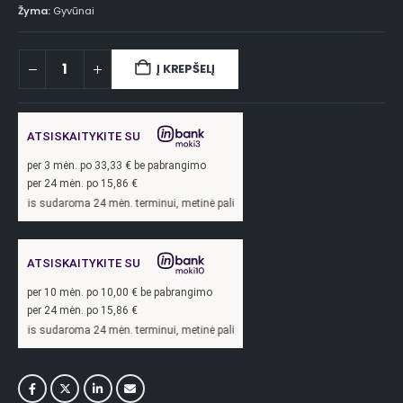
Žyma:
Gyvūnai
Į KREPŠELĮ
ATSISKAITYKITE SU
per
3
mėn. po
33,33
€ be pabrangimo
per 24 mėn. po
15,86
€
oma 24 mėn. terminui, metinė palūkanų norma –
13,9
%, sutarties sudarymo mokest
ATSISKAITYKITE SU
per
10
mėn. po
10,00
€ be pabrangimo
per 24 mėn. po
15,86
€
oma 24 mėn. terminui, metinė palūkanų norma –
13,9
%, sutarties sudarymo mokest