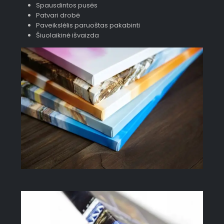
Spausdintos pusės
Patvari drobė
Paveikslėlis paruoštas pakabinti
Šiuolaikinė išvaizda