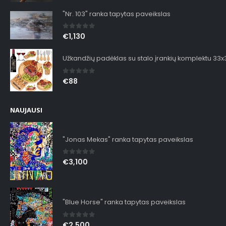
"Nr. 103" ranka tapytas paveikslas
0
out of 5
€
1,130
Užkandžių padėklas su stalo įrankių komplektu 33
0
out of 5
€
88
NAUJAUSI
"Jonas Mekas" ranka tapytas paveikslas
0
out of 5
€
3,100
"Blue Horse" ranka tapytas paveikslas
0
out of 5
€
2,500