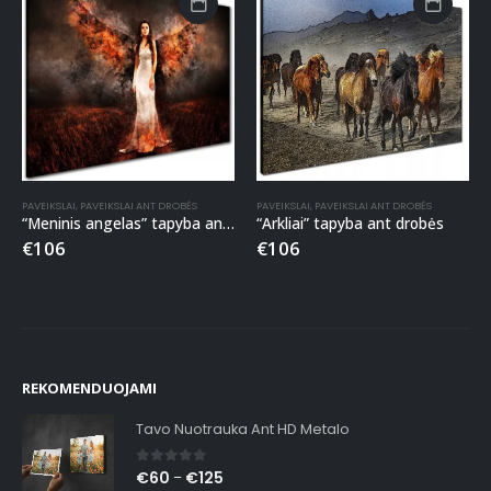
PAVEIKSLAI
,
PAVEIKSLAI ANT DROBĖS
PAVEIKSLAI
,
PAVEIKSLAI ANT DROBĖS
“Meninis angelas” tapyba ant drobės
“Arkliai” tapyba ant drobės
€
106
€
106
REKOMENDUOJAMI
Tavo Nuotrauka Ant HD Metalo
0
out of 5
€
60
€
125
–