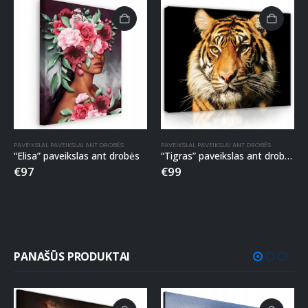
PAVEIKSLAI
,
PAVEIKSLAI ANT DROBĖS
PAVEIKSLAI
,
PAVEIKSLAI ANT DROBĖS
“Elisa” paveikslas ant drobės
“Tigras” paveikslas ant drobės
€
97
€
99
PANAŠŪS PRODUKTAI