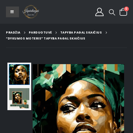
0
PRADŽIA
PARDUOTUVĖ
TAPYBA PAGAL SKAIČIUS
“DYKUMOS MOTERIS” TAPYBA PAGAL SKAIČIUS