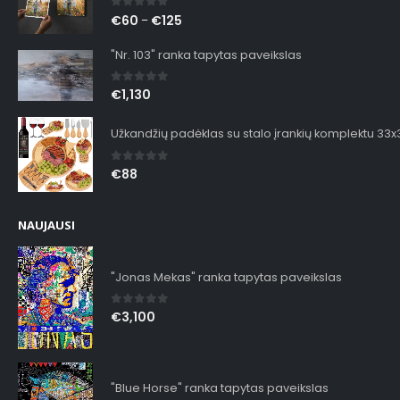
0
out of 5
€
60
€
125
–
"Nr. 103" ranka tapytas paveikslas
0
out of 5
€
1,130
Užkandžių padėklas su stalo įrankių komplektu 33
0
out of 5
€
88
NAUJAUSI
"Jonas Mekas" ranka tapytas paveikslas
0
out of 5
€
3,100
"Blue Horse" ranka tapytas paveikslas