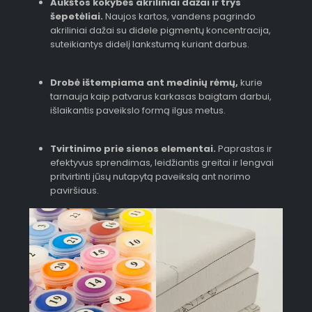
Aukštos kokybės akriliniai dažai ir trys
šepetėliai.
Naujos kartos, vandens pagrindo
akriliniai dažai su didele pigmentų koncentracija,
suteikiantys didelį lankstumą kuriant darbus.
Drobė ištempiama ant medinių rėmų,
kurie
tarnauja kaip patvarus karkasas baigtam darbui,
išlaikantis paveikslo formą ilgus metus.
Tvirtinimo prie sienos elementai.
Paprastas ir
efektyvus sprendimas, leidžiantis greitai ir lengvai
pritvirtinti jūsų nutapytą paveikslą ant norimo
paviršiaus.