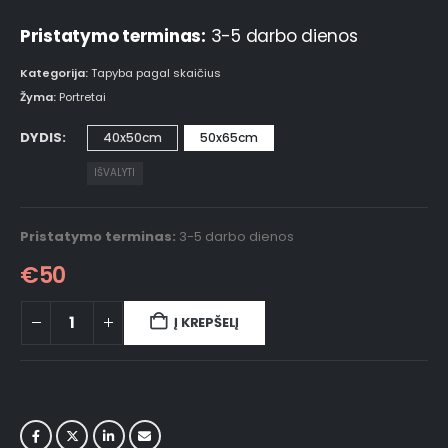
Pristatymo terminas:
3-5 darbo dienos
Kategorija:
Tapyba pagal skaičius
Žyma:
Portretai
DYDIS
40x50cm
50x65cm
IŠVALYTI
Pristatymo terminas:
3-5 darbo dienos
€
50
Į KREPŠELĮ