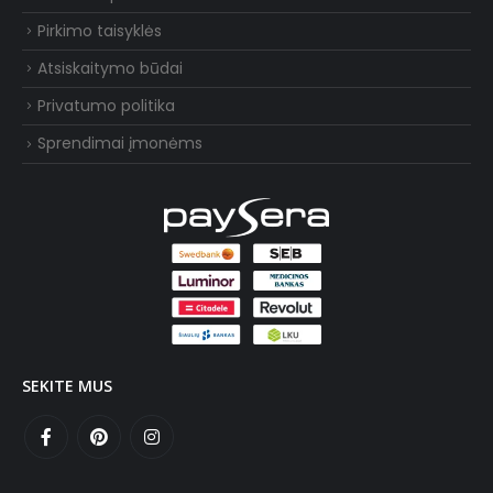
Pirkimo taisyklės
Atsiskaitymo būdai
Privatumo politika
Sprendimai įmonėms
SEKITE MUS