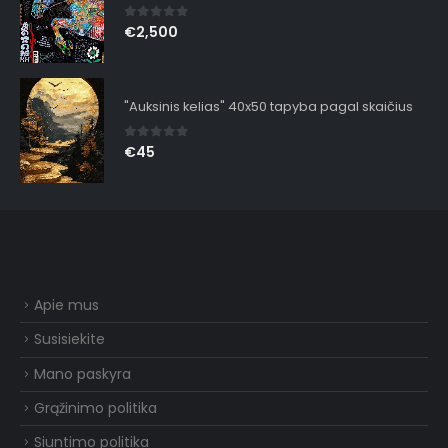
0
out of 5
€
2,500
"Auksinis kelias" 40x50 tapyba pagal skaičius
0
out of 5
€
45
Apie mus
Susisiekite
Mano paskyra
Grąžinimo politika
Siuntimo politika