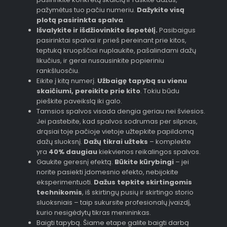
pažymėtus tuo pačiu numeriu.
Dažykite visą
plotą pasirinkta spalva
.
Išvalykite ir išdžiovinkite šepetėlį.
Pasibaigus
pasirinktai spalvai ir prieš pereinant prie kitos,
teptuką kruopščiai nuplaukite, pašalindami dažų
likučius, ir gerai nusausinkite popieriniu
rankšluosčiu.
Eikite į kitą numerį.
Užbaigę tapybą su vienu
skaičiumi, pereikite prie kito
. Tokiu būdu
pieškite paveikslą iki galo.
Tamsios spalvos visada dengia geriau nei šviesios.
Jei pastebite, kad spalvos sodrumas per silpnas,
drąsiai toje pačioje vietoje užtepkite papildomą
dažų sluoksnį.
Dažų tikrai užteks
– komplekte
yra
40% daugiau
kiekvienos reikalingos spalvos.
Gaukite geresnį efektą.
Būkite kūrybingi
– jei
norite pasiekti įdomesnio efekto, nebijokite
eksperimentuoti.
Dažus tepkite skirtingomis
technikomis
, iš skirtingų pusių ir skirtingo storio
sluoksniais – taip sukursite profesionalų įvaizdį,
kurio nesigėdytų tikras menininkas.
Baigti tapybą. Šiame etape galite baigti darbą