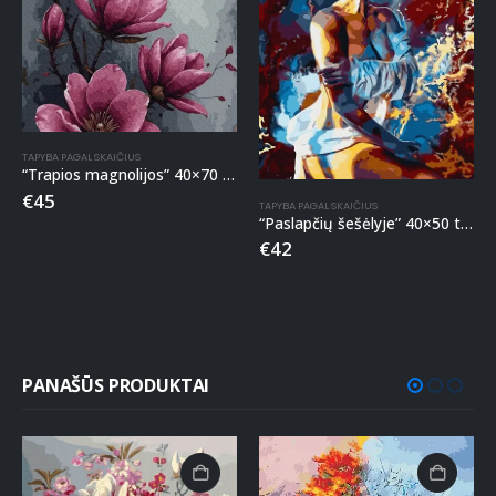
TAPYBA PAGAL SKAIČIUS
“Trapios magnolijos” 40×70 tapyba pagal skaičius
€
45
TAPYBA PAGAL SKAIČIUS
“Paslapčių šešėlyje” 40×50 tapyba pagal skaičius
€
42
PANAŠŪS PRODUKTAI