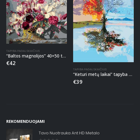
TAPYBA PAGAL SKAIČIUS
“Baltos magnolijos” 40×50 tapyba pagal skaičius
€
42
TAPYBA PAGAL SKAIČIUS
“Keturi metų laikai” tapyba pagal skaičius
€
39
REKOMENDUOJAMI
Tavo Nuotrauka Ant HD Metalo