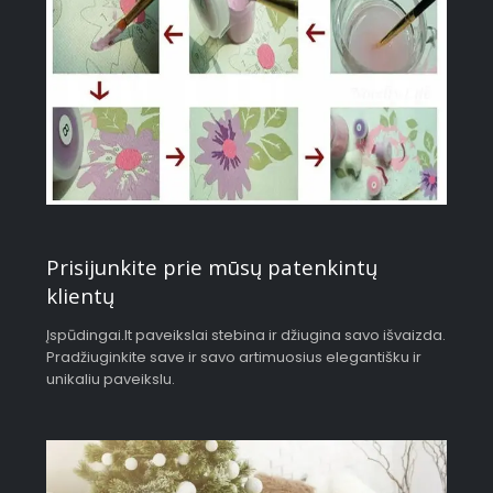
Prisijunkite prie mūsų patenkintų
klientų
Įspūdingai.lt paveikslai stebina ir džiugina savo išvaizda.
Pradžiuginkite save ir savo artimuosius elegantišku ir
unikaliu paveikslu.