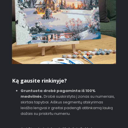
Ką gausite rinkinyje?
Gruntuota drobė pagaminta iš 100%
medvilnės.
Drobė suskirstyta į zonas su numeriais,
skirtais tapybai. Aiškus segmentų atskyrimas
leidžia lengvai ir greitai padengti atitinkamą lauką
dažais su priskirtu numeriu.