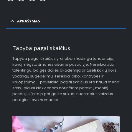
APRAŠYMAS
Tapyba pagal skaičius
Tapyba pagal skaičius yra labai madinga tendencija,
kurią mėgsta žmonės visame pasaulyje. Nereikia būti
talentingu, baigęs dailės akademiją ar turėti kokių nors
ypatingų sugebėjimų. Tereikia laiko, kantrybės ir
kruopštumo – paveikslai pagal skaičius yra nauja meno
sritis, leidusi kiekvienam norinčiam patekti į meninį
pasaulį. Jūs taip pat galite sukurti nuostabius vaizdus
patogiai savo namuose.