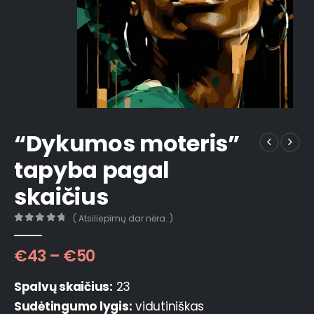
“Dykumos moteris”
tapyba pagal
skaičius
( Atsiliepimų dar nėra. )
0
out of 5
€
43
–
€
50
Spalvų skaičius:
23
Sudėtingumo lygis:
vidutiniškas