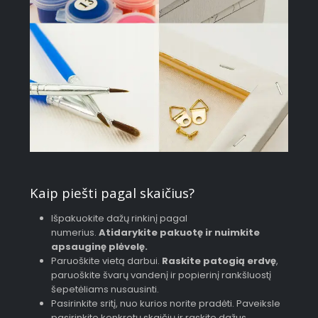
Kaip piešti pagal skaičius?
Išpakuokite dažų rinkinį pagal
numerius.
Atidarykite pakuotę ir nuimkite
apsauginę plėvelę.
Paruoškite vietą darbui.
Raskite patogią erdvę
,
paruoškite švarų vandenį ir popierinį rankšluostį
šepetėliams nusausinti.
Pasirinkite sritį, nuo kurios norite pradėti. Paveiksle
pasirinkite konkretų skaičių ir raskite dažus,