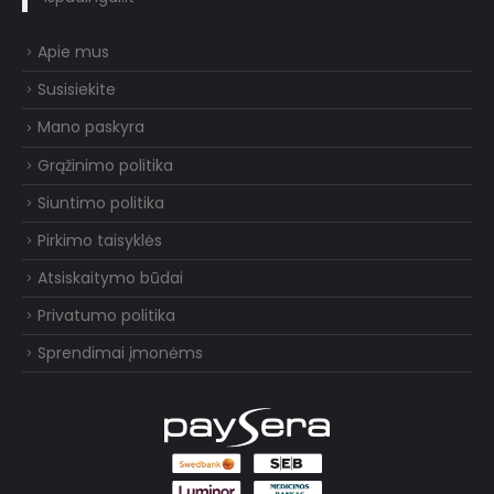
Apie mus
Susisiekite
Mano paskyra
Grąžinimo politika
Siuntimo politika
Pirkimo taisyklės
Atsiskaitymo būdai
Privatumo politika
Sprendimai įmonėms