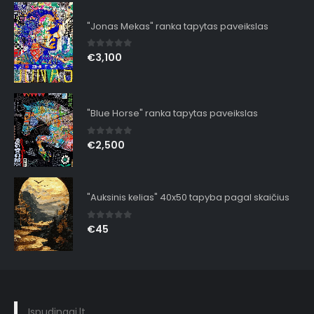
"Jonas Mekas" ranka tapytas paveikslas
0
out of 5
€
3,100
"Blue Horse" ranka tapytas paveikslas
0
out of 5
€
2,500
"Auksinis kelias" 40x50 tapyba pagal skaičius
0
out of 5
€
45
Ispudingai.lt