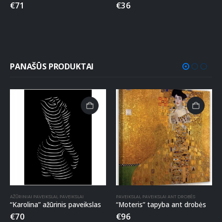
€
71
€
36
PANAŠŪS PRODUKTAI
AŽŪRINIAI PAVEIKSLAI
,
PAVEIKSLAI
PAVEIKSLAI
,
PAVEIKSLAI ANT DROBĖS
“Karolina” ažūrinis paveikslas
“Moteris” tapyba ant drobės
€
70
€
96