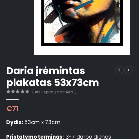
Daria įrėmintas
plakatas 53x73cm
( Atsiliepimų dar nėra. )
0
out of 5
€
71
Dydis:
53cm x 73cm
Pristatymo terminas:
3-7 darbo dienos