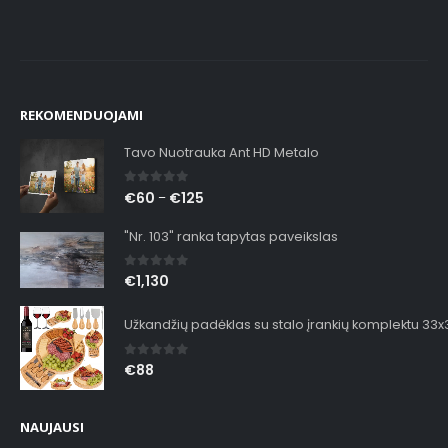
REKOMENDUOJAMI
Tavo Nuotrauka Ant HD Metalo
0
out of 5
€
60
€
125
–
"Nr. 103" ranka tapytas paveikslas
0
out of 5
€
1,130
Užkandžių padėklas su stalo įrankių komplektu 33
0
out of 5
€
88
NAUJAUSI