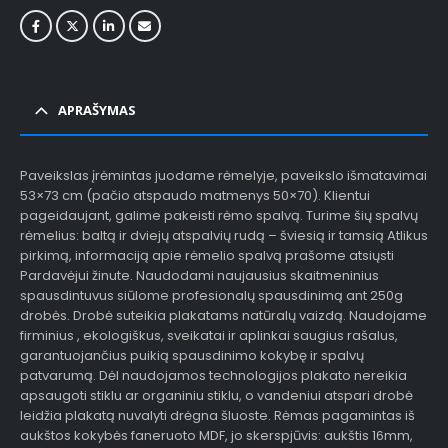
APRAŠYMAS
Paveikslas įrėmintas juodame rėmelyje, paveikslo išmatavimai
53×73 cm (pačio atspaudo matmenys 50×70). Klientui
pageidaujant, galime pakeisti rėmo spalvą. Turime šių spalvų
rėmelius: baltą ir dviejų atspalvių rudą – šviesią ir tamsią Atlikus
pirkimą, informaciją apie rėmelio spalvą prašome atsiųsti
Pardavėjui žinute. Naudodami naujausius skaitmeninius
spausdintuvus siūlome profesionalų spausdinimą ant 250g
drobės. Drobė suteikia plakatams natūralų vaizdą. Naudojame
firminius , ekologiškus, sveikatai ir aplinkai saugius rašalus,
garantuojančius puikią spausdinimo kokybę ir spalvų
patvarumą. Dėl naudojamos technologijos plakato nereikia
apsaugoti stiklu ar organiniu stiklu, o vandeniui atspari drobė
leidžia plakatą nuvalyti drėgna šluoste. Rėmas pagamintas iš
aukštos kokybės faneruoto MDF, jo skerspjūvis: aukštis 16mm,