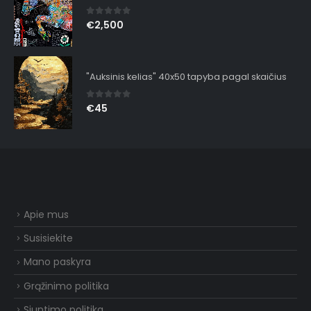
0
out of 5
€
2,500
"Auksinis kelias" 40x50 tapyba pagal skaičius
0
out of 5
€
45
Apie mus
Susisiekite
Mano paskyra
Grąžinimo politika
Siuntimo politika