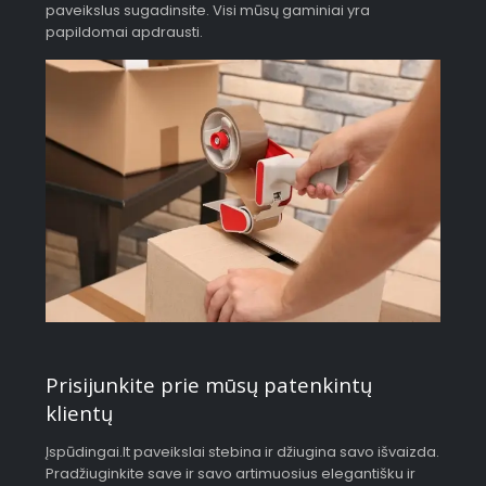
paveikslus sugadinsite. Visi mūsų gaminiai yra
papildomai apdrausti.
Prisijunkite prie mūsų patenkintų
klientų
Įspūdingai.lt paveikslai stebina ir džiugina savo išvaizda.
Pradžiuginkite save ir savo artimuosius elegantišku ir