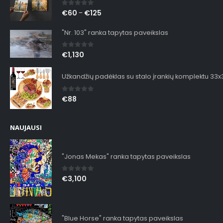
0
out of 5
€
60
€
125
–
"Nr. 103" ranka tapytas paveikslas
0
out of 5
€
1,130
Užkandžių padėklas su stalo įrankių komplektu 33
0
out of 5
€
88
NAUJAUSI
"Jonas Mekas" ranka tapytas paveikslas
0
out of 5
€
3,100
"Blue Horse" ranka tapytas paveikslas