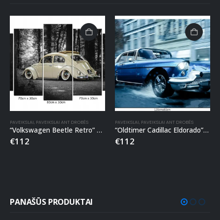
PAVEIKSLAI
,
PAVEIKSLAI ANT DROBĖS
PAVEIKSLAI
,
PAVEIKSLAI ANT DROBĖS
“Volkswagen Beetle Retro” penkių dalių paveikslas ant drobės
“Oldtimer Cadillac Eldorado” paveikslas ant drobės
€
112
€
112
PANAŠŪS PRODUKTAI