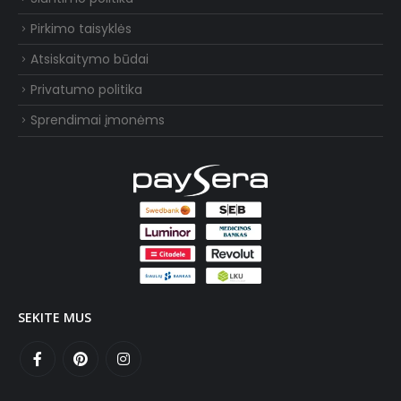
Pirkimo taisyklės
Atsiskaitymo būdai
Privatumo politika
Sprendimai įmonėms
SEKITE MUS