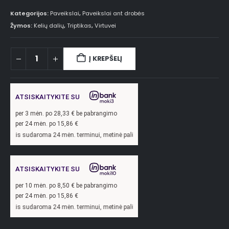
Kategorijos:
Paveikslai
,
Paveikslai ant drobės
Žymos:
Kelių dalių
,
Triptikas
,
Virtuvei
Į KREPŠELĮ
ATSISKAITYKITE SU
per
3
mėn. po
28,33
€ be pabrangimo
per 24 mėn. po
15,86
€
oma 24 mėn. terminui, metinė palūkanų norma –
13,9
%, sutarties sudarymo mokest
ATSISKAITYKITE SU
per
10
mėn. po
8,50
€ be pabrangimo
per 24 mėn. po
15,86
€
oma 24 mėn. terminui, metinė palūkanų norma –
13,9
%, sutarties sudarymo mokest