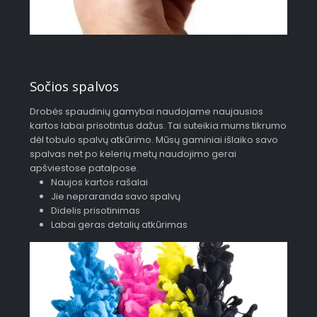
Sočios spalvos
Drobės spaudinių gamybai naudojame naujausios
kartos labai prisotintus dažus. Tai suteikia mums tikrumo
dėl tobulo spalvų atkūrimo. Mūsų gaminiai išlaiko savo
spalvas net po kelerių metų naudojimo gerai
apšviestose patalpose.
Naujos kartos rašalai
Jie nepraranda savo spalvų
Didelis prisotinimas
Labai geras detalių atkūrimas