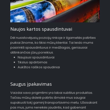
Naujos kartos spausdintuvai
Dėl nusistovėjusių pozicijų rinkoje ir ilgametės patirties
puikiai žinome, ko tikisi mūsų klientai. Tai leido mums
pasirinkti spausdintuvus ir medžiagas, geriausiai
atitinkančias jūsų poreikius.
Naujausi spausdintuvai
Tikslus apdirbimas
Aukštos raiškos spaudiniai
Saugus įpakavimas
Vaizdai savo prigimtimi yra labai subtilus produktas.
Tačiau mūsų didelė patirtis išmokė mus saugiai
supakuoti tokį gaminį transportavimo metu. Užsisakant
pas mus, jums nereikės jaudintis, kad gabenant