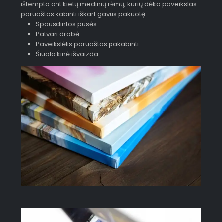
ištempta ant kietų medinių rėmų, kurių dėka paveikslas
paruoštas kabinti iškart gavus pakuotę.
Spausdintos pusės
Patvari drobė
Paveikslėlis paruoštas pakabinti
Šiuolaikinė išvaizda