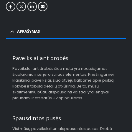
APRAŠYMAS
Paveikslai ant drobės
Paveikslai ant drobės šiuo metu yra neatsiejamas
šiuolaikinio interjero stiliaus elementas. Priešingai nei
klasikiniai paveikslai, šiuo atveju kalbame apie puikią
kokybę ir tobulą detalių atkūrimą. Be to, mūsų
skaitmeniniu būdu atspausdinti vaizdai yra lengvai
plaunami ir atsparūs UV spinduliams.
Spausdintos pusės
Visi mūsų paveikslai turi atspausdintas puses. Drobė