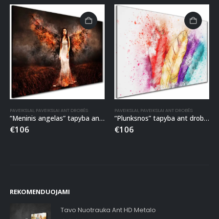
PAVEIKSLAI
,
PAVEIKSLAI ANT DROBĖS
PAVEIKSLAI
,
PAVEIKSLAI ANT DROBĖS
“Meninis angelas” tapyba ant drobės
“Plunksnos” tapyba ant drobės
€
106
€
106
REKOMENDUOJAMI
Tavo Nuotrauka Ant HD Metalo