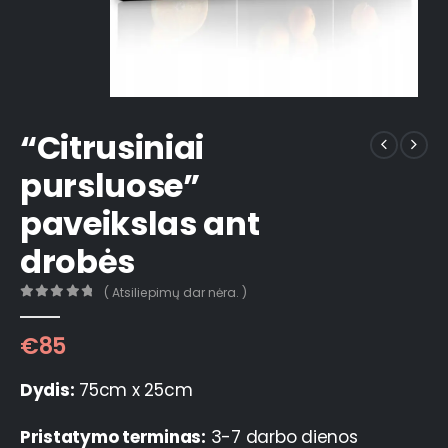
“Citrusiniai
pursluose”
paveikslas ant
drobės
( Atsiliepimų dar nėra. )
0
out of 5
€
85
Dydis:
75cm x 25cm
Pristatymo terminas:
3-7 darbo dienos