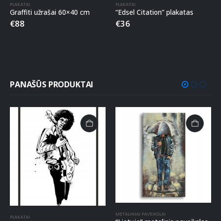
PLAKATAI
PLAKATAI
Graffiti užrašai 60×40 cm
“Edsel Citation” plakatas
€
88
€
36
PANAŠŪS PRODUKTAI
METALINIAI PAVEIKSLAI
PLAKATAI