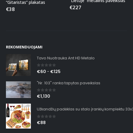
“Lietuje” metalinis paveikslas
“Gitaristas” plakatas
€
227
€
38
REKOMENDUOJAMI
Tavo Nuotrauka Ant HD Metalo
0
out of 5
€
60
€
125
–
"Nr. 103" ranka tapytas paveikslas
0
out of 5
€
1,130
Užkandžių padėklas su stalo įrankių komplektu 33
0
out of 5
€
88