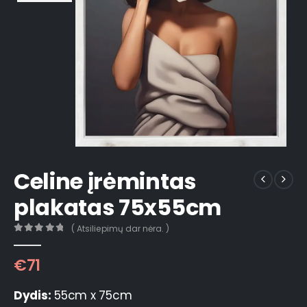
Celine įrėmintas
plakatas 75x55cm
( Atsiliepimų dar nėra. )
0
out of 5
€
71
Dydis:
55cm x 75cm