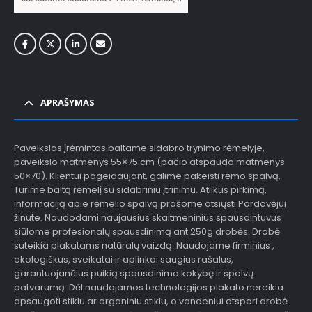
APRAŠYMAS
Paveikslas įrėmintas baltame sidabro trynimo rėmelyje,
paveikslo matmenys 55×75 cm (pačio atspaudo matmenys
50×70). Klientui pageidaujant, galime pakeisti rėmo spalvą.
Turime baltą rėmelį su sidabriniu įtrinimu. Atlikus pirkimą,
informaciją apie rėmelio spalvą prašome atsiųsti Pardavėjui
žinute. Naudodami naujausius skaitmeninius spausdintuvus
siūlome profesionalų spausdinimą ant 250g drobės. Drobė
suteikia plakatams natūralų vaizdą. Naudojame firminius ,
ekologiškus, sveikatai ir aplinkai saugius rašalus,
garantuojančius puikią spausdinimo kokybę ir spalvų
patvarumą. Dėl naudojamos technologijos plakato nereikia
apsaugoti stiklu ar organiniu stiklu, o vandeniui atspari drobė