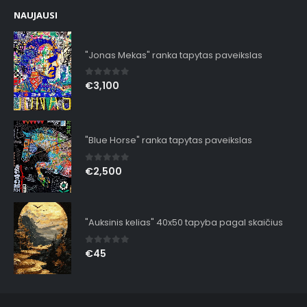
NAUJAUSI
"Jonas Mekas" ranka tapytas paveikslas
0
out of 5
€
3,100
"Blue Horse" ranka tapytas paveikslas
0
out of 5
€
2,500
"Auksinis kelias" 40x50 tapyba pagal skaičius
0
out of 5
€
45