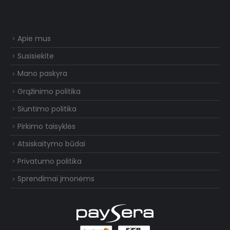
Apie mus
Susisiekite
Mano paskyra
Grąžinimo politika
Siuntimo politika
Pirkimo taisyklės
Atsiskaitymo būdai
Privatumo politika
Sprendimai įmonėms