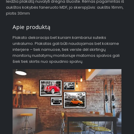
leidžia plakatą nuvalyti drėgna šluoste. Rėmas pagamintas iš
aukštos kokybės faneruoto MDF, jo skerspjūvis: aukštis 16mm,
plotis 30mm
Apie produktą
Plakato dekoracija bet kuriam kambariui suteiks
unikalumo. Plakatas gali būti naudojamas bet kokiame
interjere – tiek namuose, tiek versle dėl skirtingų
monitorių nustatymų monitoriuje matomos spalvos gali
šiek tiek skirtis nuo spaudinio spalvų.