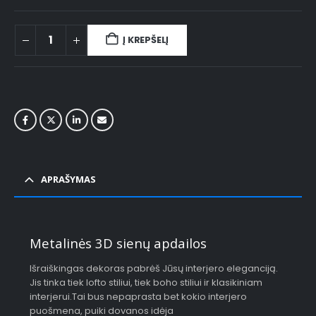
Į KREPŠELĮ
APRAŠYMAS
Metalinės 3D sienų apdailos
Išraiškingas dekoras pabrėš Jūsų interjero eleganciją.
Jis tinka tiek lofto stiliui, tiek boho stiliui ir klasikiniam
interjerui.Tai bus nepaprasta bet kokio interjero
puošmena, puiki dovanos idėja