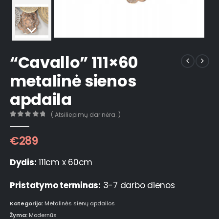
“Cavallo” 111×60
metalinė sienos
apdaila
( Atsiliepimų dar nėra. )
0
out of 5
€
289
Dydis:
111cm x 60cm
Pristatymo terminas:
3-7 darbo dienos
Kategorija:
Metalinės sienų apdailos
Žyma:
Modernūs