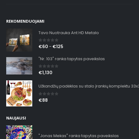
REKOMENDUOJAMI
Tavo Nuotrauka Ant HD Metalo
0
out of 5
€
60
€
125
–
"Nr. 103" ranka tapytas paveikslas
0
out of 5
€
1,130
Užkandžių padėklas su stalo įrankių komplektu 33
0
out of 5
€
88
NAUJAUSI
"Jonas Mekas" ranka tapytas paveikslas