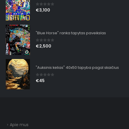
0
out of 5
€
3,100
"Blue Horse" ranka tapytas paveikslas
0
out of 5
€
2,500
"Auksinis kelias" 40x50 tapyba pagal skaičius
0
out of 5
€
45
Apie mus