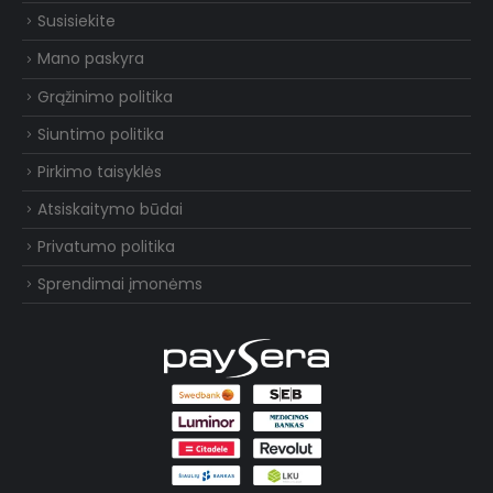
Susisiekite
Mano paskyra
Grąžinimo politika
Siuntimo politika
Pirkimo taisyklės
Atsiskaitymo būdai
Privatumo politika
Sprendimai įmonėms