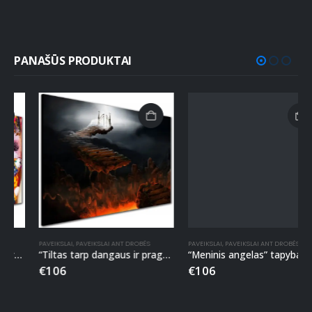
PANAŠŪS PRODUKTAI
PAVEIKSLAI
,
PAVEIKSLAI ANT DROBĖS
PAVEIKSLAI
,
PAVEIKSLAI ANT DROBĖS
“Tiltas tarp dangaus ir pragaro” tapyba ant drobės
“Meninis angelas” tapyba ant drobės
€
106
€
106