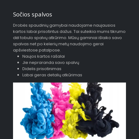
Sočios spalvos
Drobės spaudinių gamybai naudojame naujausios
kartos labai prisotintus dažus. Tai suteikia mums tikrumo
dėl tobulo spalvų atkūrimo. Mūsų gaminiai išlaiko savo
spalvas net po kelerių metų naudojimo gerai
apšviestose patalpose.
Naujos kartos rašalai
Jie nepraranda savo spalvų
Didelis prisotinimas
Labai geras detalių atkūrimas