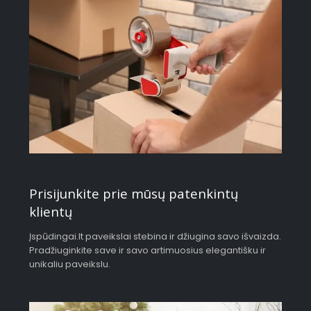
Prisijunkite prie mūsų patenkintų
klientų
Įspūdingai.lt paveikslai stebina ir džiugina savo išvaizda.
Pradžiuginkite save ir savo artimuosius elegantišku ir
unikaliu paveikslu.