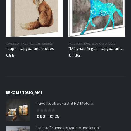
PAVEIKSLAI
,
PAVEIKSLAI ANT DROBĖS
PAVEIKSLAI
,
PAVEIKSLAI ANT DROBĖS
“Lapė” tapyba ant drobės
“Mėlynas žirgas” tapyba ant drobės
€
96
€
106
REKOMENDUOJAMI
Tavo Nuotrauka Ant HD Metalo
0
out of 5
€
60
€
125
–
"Nr. 103" ranka tapytas paveikslas