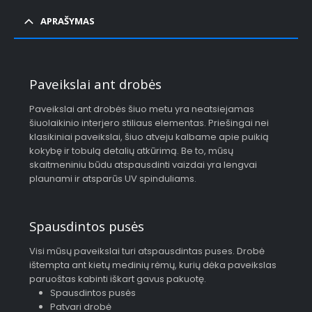
APRAŠYMAS
Paveikslai ant drobės
Paveikslai ant drobės šiuo metu yra neatsiejamas
šiuolaikinio interjero stiliaus elementas. Priešingai nei
klasikiniai paveikslai, šiuo atveju kalbame apie puikią
kokybę ir tobulą detalių atkūrimą. Be to, mūsų
skaitmeniniu būdu atspausdinti vaizdai yra lengvai
plaunami ir atsparūs UV spinduliams.
Spausdintos pusės
Visi mūsų paveikslai turi atspausdintas puses. Drobė
ištempta ant kietų medinių rėmų, kurių dėka paveikslas
paruoštas kabinti iškart gavus pakuotę.
Spausdintos pusės
Patvari drobė