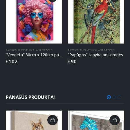
PAVEIKSLAI
,
PAVEIKSLAI ANT DROBĖS
PAVEIKSLAI
,
PAVEIKSLAI ANT DROBĖS
“Vendeta” 80cm x 120cm paveikslas ant drobės
“Papūgos” tapyba ant drobės
€
102
€
90
PANAŠŪS PRODUKTAI