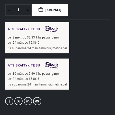
Į KREPŠELĮ
ATSISKAITYKITE SU
per
3
mėn. po
32,33
€ be pabrangimo
per 24 mėn. po
15,86
€
oma 24 mėn. terminui, metinė palūkanų norma –
13,9
%, sutarties sudarymo mokest
ATSISKAITYKITE SU
per
10
mėn. po
9,69
€ be pabrangimo
per 24 mėn. po
15,86
€
oma 24 mėn. terminui, metinė palūkanų norma –
13,9
%, sutarties sudarymo mokest