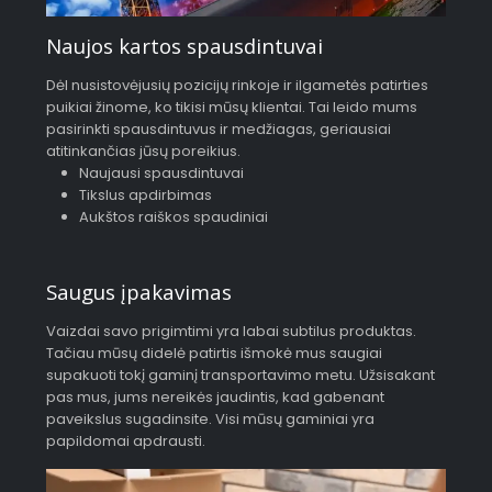
Naujos kartos spausdintuvai
Dėl nusistovėjusių pozicijų rinkoje ir ilgametės patirties
puikiai žinome, ko tikisi mūsų klientai. Tai leido mums
pasirinkti spausdintuvus ir medžiagas, geriausiai
atitinkančias jūsų poreikius.
Naujausi spausdintuvai
Tikslus apdirbimas
Aukštos raiškos spaudiniai
Saugus įpakavimas
Vaizdai savo prigimtimi yra labai subtilus produktas.
Tačiau mūsų didelė patirtis išmokė mus saugiai
supakuoti tokį gaminį transportavimo metu. Užsisakant
pas mus, jums nereikės jaudintis, kad gabenant
paveikslus sugadinsite. Visi mūsų gaminiai yra
papildomai apdrausti.