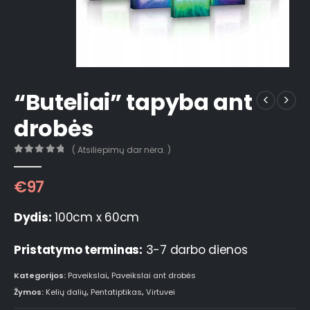
“Buteliai” tapyba ant
drobės
( Atsiliepimų dar nėra. )
0
out of 5
€
97
Dydis:
100cm x 60cm
Pristatymo terminas:
3-7 darbo dienos
Kategorijos:
Paveikslai
,
Paveikslai ant drobės
Žymos:
Kelių dalių
,
Pentatiptikas
,
Virtuvei