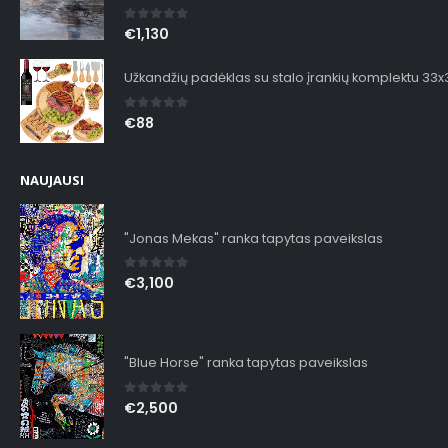
0
out of 5
€
1,130
Užkandžių padėklas su stalo įrankių komplektu 33
0
out of 5
€
88
NAUJAUSI
"Jonas Mekas" ranka tapytas paveikslas
0
out of 5
€
3,100
"Blue Horse" ranka tapytas paveikslas
0
out of 5
€
2,500