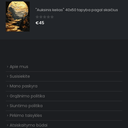
"Auksinis kelias" 40x50 tapyba pagal skaičius
0
out of 5
€
45
Apie mus
Susisiekite
Mano paskyra
Grąžinimo politika
Siuntimo politika
Pirkimo taisyklės
Atsiskaitymo būdai