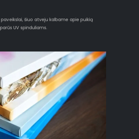
i paveikslai, šiuo atveju kalbame apie puikią
sparūs UV spinduliams.