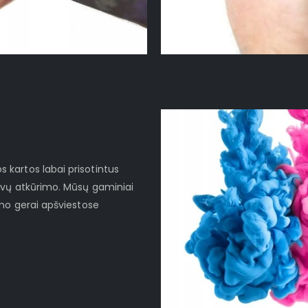
kartos labai prisotintus
lvų atkūrimo. Mūsų gaminiai
imo gerai apšviestose