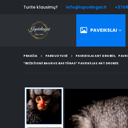
Turite klausimų?
info@ispudingai.lt
+3706
PAVEIKSLAI
PRADŽIA
PARDUOTUVĖ
PAVEIKSLAI ANT DROBĖS
,
PAVEI
“BEŽDŽIONĖ BAUGUS BASTŪNAS” PAVEIKSLAS ANT DROBĖS