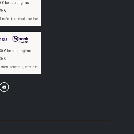
0
€ be pabrangimo
86
€
palūkanų norma –
13,9
%, sutarties sudarymo mokestis -
3
%, mėnesio sutarties mo
E SU
50
€ be pabrangimo
86
€
alūkanų norma –
13,9
%, sutarties sudarymo mokestis -
3
%, mėnesio sutarties mok