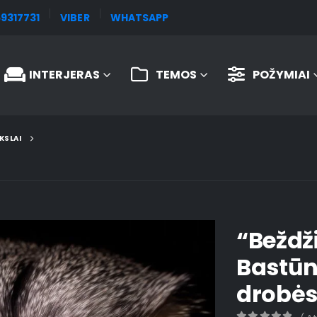
9317731
VIBER
WHATSAPP
INTERJERAS
TEMOS
POŽYMIAI
KSLAI
“Beždž
Bastūn
drobė