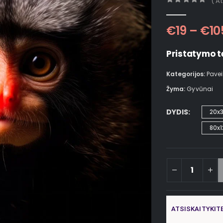
( A
0
out of 5
€
19
–
€
10
Pristatymo t
Kategorijos:
Pavei
Žyma:
Gyvūnai
DYDIS
20x
80x1
ATSISKAITYKIT