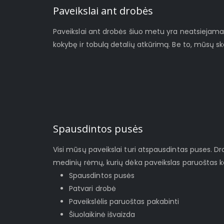
Paveikslai ant drobės
Paveikslai ant drobės šiuo metu yra neatsiejamas š
kokybę ir tobulą detalių atkūrimą. Be to, mūsų s
Spausdintos pusės
Visi mūsų paveikslai turi atspausdintas puses. D
medinių rėmų, kurių dėka paveikslas paruoštas ka
Spausdintos pusės
Patvari drobė
Paveikslėlis paruoštas pakabinti
Šiuolaikinė išvaizda