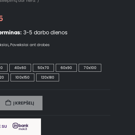
tsiliepimų dar nėra. )
5
erminas:
3-5 darbo dienos
kslai
,
Paveikslai ant drobės
30
40x60
50x70
60x90
70x100
20
100x150
120x180
Į KREPŠELĮ
E SU