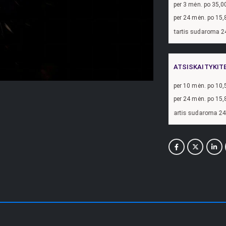
per
3
mėn. po
35,0
per 24 mėn. po
15,
yzdžiui, skolinantis
300,00
€, kai sutartis sudaroma 24 mėn. terminui, metinė 
ATSISKAITYKIT
per
10
mėn. po
10,
per 24 mėn. po
15,
zdžiui, skolinantis
300,00
€, kai sutartis sudaroma 24 mėn. terminui, metinė p