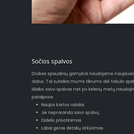
Sočios spalvos
Drobės spaudinių gamybai naudojame naujausios 
dažus. Tai suteikia mums tikrumo dėl tobulo spa
išlaiko savo spalvas net po kelerių metų naudoj
patalpose.
Naujos kartos rašalai
Jie nepraranda savo spalvų
Didelis prisotinimas
Labai geras detalių atkūrimas