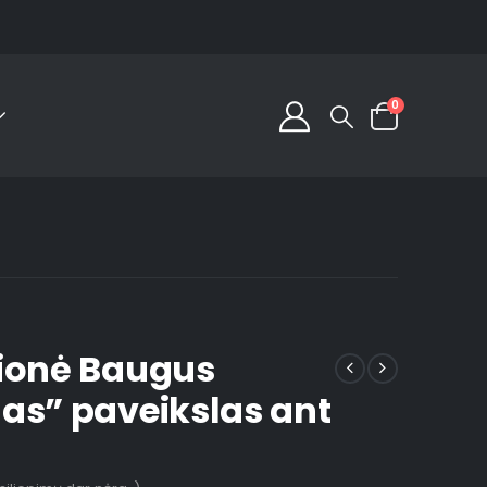
0
ionė Baugus
as” paveikslas ant
s