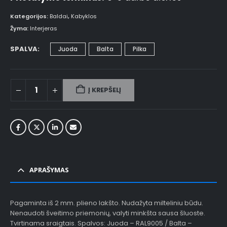
Kategorijos:
Baldai
,
Kabyklos
Žyma:
Interjeras
SPALVA
Juoda
Balta
Pilka
Į KREPŠELĮ
APRAŠYMAS
Pagaminta iš 2 mm. plieno lakšto. Nudažyta milteliniu būdu.
Nenaudoti šveitimo priemonių, valyti minkšta sausa šluoste.
Tvirtinama sraigtais. Spalvos: Juoda – RAL9005 / Balta –