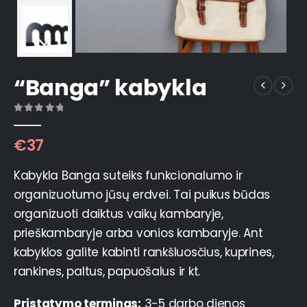
“Banga” kabykla
0
out of 5
€
37
Kabykla Banga suteiks funkcionalumo ir
organizuotumo jūsų erdvei. Tai puikus būdas
organizuoti daiktus vaikų kambaryje,
prieškambaryje arba vonios kambaryje. Ant
kabyklos galite kabinti rankšluosčius, kuprines,
rankines, paltus, papuošalus ir kt.
Pristatymo terminas:
3-5 darbo dienos