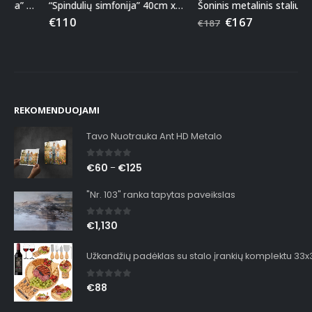
“Spindulių simfonija” 40cm x 50cm ranka tapytas paveikslas
Šoninis metalinis staliukas “Hekla”
€
110
€
167
€
187
REKOMENDUOJAMI
Tavo Nuotrauka Ant HD Metalo
0
out of 5
€
60
€
125
–
"Nr. 103" ranka tapytas paveikslas
0
out of 5
€
1,130
Užkandžių padėklas su stalo įrankių komplektu 33
0
out of 5
€
88