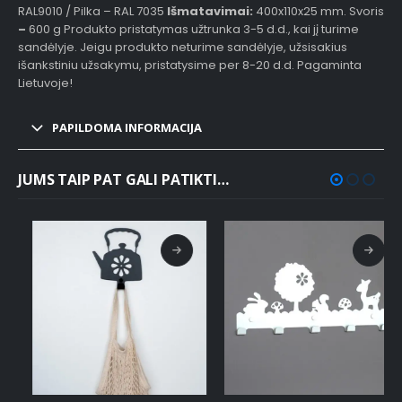
RAL9010 / Pilka – RAL 7035
Išmatavimai:
400x110x25 mm. Svoris
–
600 g Produkto pristatymas užtrunka 3-5 d.d., kai jį turime
sandėlyje. Jeigu produkto neturime sandėlyje, užsisakius
išankstiniu užsakymu, pristatysime per 8-20 d.d. Pagaminta
Lietuvoje!
PAPILDOMA INFORMACIJA
JUMS TAIP PAT GALI PATIKTI…