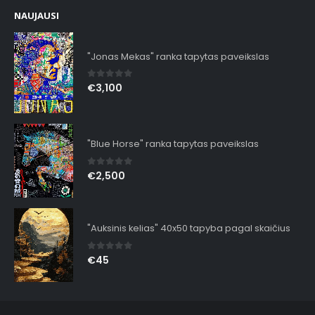
NAUJAUSI
"Jonas Mekas" ranka tapytas paveikslas
0
out of 5
€
3,100
"Blue Horse" ranka tapytas paveikslas
0
out of 5
€
2,500
"Auksinis kelias" 40x50 tapyba pagal skaičius
0
out of 5
€
45