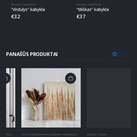
BALDAI
,
KABYKLOS
BALDAI
,
KABYKLOS
“Virdulys” kabykla
“Miškas” kabykla
€
32
€
37
PANAŠŪS PRODUKTAI
ANKA TAPYTI PAVEIKSLAI
LIETUVIŲ MENININKŲ DARBAI
,
PAVEIKSLAI
,
RANKA TAPYTI PAVEIKSLAI
BALDAI
,
STALAI