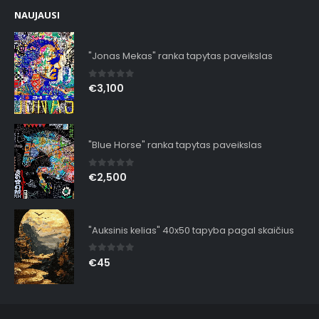
NAUJAUSI
"Jonas Mekas" ranka tapytas paveikslas
0
out of 5
€
3,100
"Blue Horse" ranka tapytas paveikslas
0
out of 5
€
2,500
"Auksinis kelias" 40x50 tapyba pagal skaičius
0
out of 5
€
45