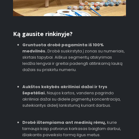
Ką gausite rinkinyje?
Gruntuota drobė pagaminta iš 100%
medvilnės.
Drobė suskirstyta į zonas su numeriais,
skirtais tapybai. Aiškus segmentų atskyrimas
leidžia lengvai ir greitai padengti atitinkamą lauką
dažais su priskirtu numeriu.
Aukštos kokybės akriliniai dažai ir trys
šepetėliai.
Naujos kartos, vandens pagrindo
akriliniai dažai su didele pigmentų koncentracija,
suteikiantys didelį lankstumą kuriant darbus.
Drobė ištempiama ant medinių rėmų,
kurie
tarnauja kaip patvarus karkasas baigtam darbui,
išlaikantis paveikslo formą ilgus metus.