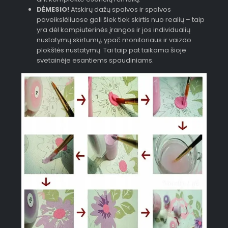
DĖMESIO!
Atskirų dažų spalvos ir spalvos
paveikslėliuose gali šiek tiek skirtis nuo realių – taip
yra dėl kompiuterinės įrangos ir jos individualių
nustatymų skirtumų, ypač monitoriaus ir vaizdo
plokštės nustatymų. Tai taip pat taikoma šioje
svetainėje esantiems spaudiniams.