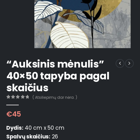
“Auksinis mėnulis”
40×50 tapyba pagal
skaičius
( Atsiliepimų dar nėra. )
0
out of 5
€
45
Dydis:
40 cm x 50 cm
Spalvų skaičius:
26