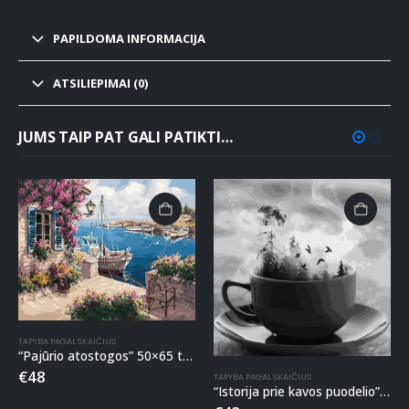
PAPILDOMA INFORMACIJA
ATSILIEPIMAI (0)
JUMS TAIP PAT GALI PATIKTI…
TAPYBA PAGAL SKAIČIUS
“Pajūrio atostogos” 50×65 tapyba pagal skaičius
€
48
TAPYBA PAGAL SKAIČIUS
“Istorija prie kavos puodelio” 40×50 tapyba pagal skaičius