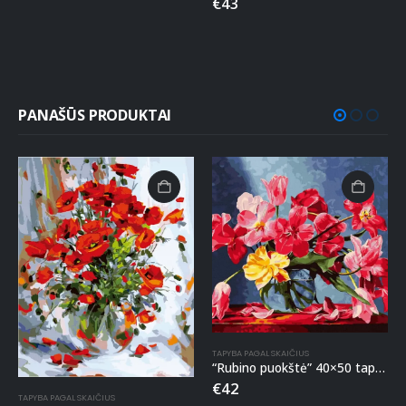
€
43
PANAŠŪS PRODUKTAI
TAPYBA PAGAL SKAIČIUS
“Rubino puokštė” 40×50 tapyba pagal skaičius
€
42
TAPYBA PAGAL SKAIČIUS