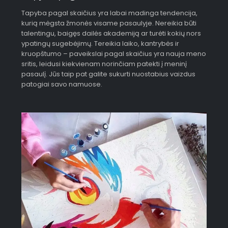
Tapyba pagal skaičius yra labai madinga tendencija,
kurią mėgsta žmonės visame pasaulyje. Nereikia būti
talentingu, baigęs dailės akademiją ar turėti kokių nors
ypatingų sugebėjimų. Tereikia laiko, kantrybės ir
kruopštumo – paveikslai pagal skaičius yra nauja meno
sritis, leidusi kiekvienam norinčiam patekti į meninį
pasaulį. Jūs taip pat galite sukurti nuostabius vaizdus
patogiai savo namuose.