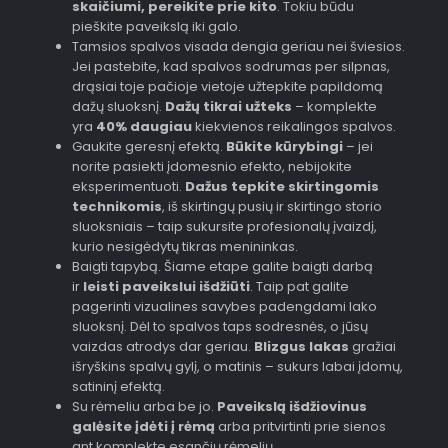
skaičiumi, pereikite prie kito
. Tokiu būdu
pieškite paveikslą iki galo.
Tamsios spalvos visada dengia geriau nei šviesios.
Jei pastebite, kad spalvos sodrumas per silpnas,
drąsiai toje pačioje vietoje užtepkite papildomą
dažų sluoksnį.
Dažų tikrai užteks
– komplekte
yra
40% daugiau
kiekvienos reikalingos spalvos.
Gaukite geresnį efektą.
Būkite kūrybingi
– jei
norite pasiekti įdomesnio efekto, nebijokite
eksperimentuoti.
Dažus tepkite skirtingomis
technikomis
, iš skirtingų pusių ir skirtingo storio
sluoksniais – taip sukursite profesionalų įvaizdį,
kurio nesigėdytų tikras menininkas.
Baigti tapybą. Šiame etape galite baigti darbą
ir
leisti paveikslui išdžiūti
. Taip pat galite
pagerinti vizualines savybes padengdami lako
sluoksnį. Dėl to spalvos taps sodresnės, o jūsų
vaizdas atrodys dar geriau.
Blizgus lakas
gražiai
išryškins spalvų gylį, o matinis – sukurs labai įdomų,
satininį efektą.
Su rėmeliu arba be jo.
Paveikslą išdžiovinus
galėsite įdėti į rėmą
arba pritvirtinti prie sienos
ant komplekte esančių rėmelių.