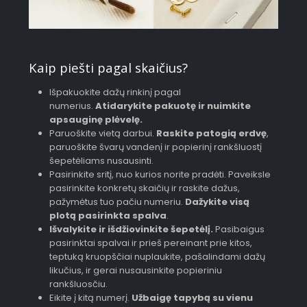
Kaip piešti pagal skaičius?
Išpakuokite dažų rinkinį pagal
numerius.
Atidarykite pakuotę ir nuimkite
apsauginę plėvelę.
Paruoškite vietą darbui.
Raskite patogią erdvę
,
paruoškite švarų vandenį ir popierinį rankšluostį
šepetėliams nusausinti.
Pasirinkite sritį, nuo kurios norite pradėti. Paveiksle
pasirinkite konkretų skaičių ir raskite dažus,
pažymėtus tuo pačiu numeriu.
Dažykite visą
plotą pasirinkta spalva
.
Išvalykite ir išdžiovinkite šepetėlį.
Pasibaigus
pasirinktai spalvai ir prieš pereinant prie kitos,
teptuką kruopščiai nuplaukite, pašalindami dažų
likučius, ir gerai nusausinkite popieriniu
rankšluosčiu.
Eikite į kitą numerį.
Užbaigę tapybą su vienu