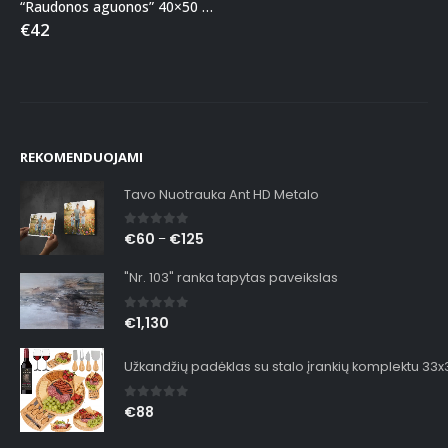
“Raudonos aguonos” 40×50 tapyba pagal skaičius
€
42
REKOMENDUOJAMI
Tavo Nuotrauka Ant HD Metalo
0
out of 5
€
60
€
125
–
"Nr. 103" ranka tapytas paveikslas
0
out of 5
€
1,130
Užkandžių padėklas su stalo įrankių komplektu 33
0
out of 5
€
88