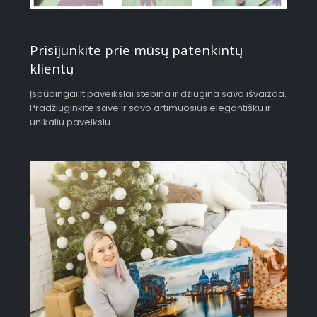
Prisijunkite prie mūsų patenkintų
klientų
Įspūdingai.lt paveikslai stebina ir džiugina savo išvaizda.
Pradžiuginkite save ir savo artimuosius elegantišku ir
unikaliu paveikslu.