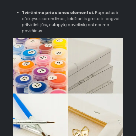
Tvirtinimo prie sienos elementai.
Paprastas ir
efektyvus sprendimas, leidžiantis greitai ir lengvai
pritvirtinti jūsų nutapytą paveikslą ant norimo
paviršiaus.