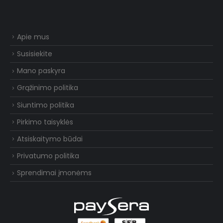
Apie mus
Susisiekite
Mano paskyra
Grąžinimo politika
Siuntimo politika
Pirkimo taisyklės
Atsiskaitymo būdai
Privatumo politika
Sprendimai įmonėms